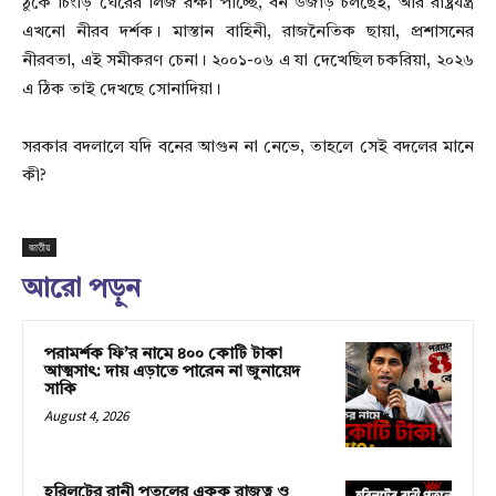
ঠুকে চিংড়ি ঘেরের লিজ রক্ষা পাচ্ছে, বন উজাড় চলছেই, আর রাষ্ট্রযন্ত্র
এখনো নীরব দর্শক। মাস্তান বাহিনী, রাজনৈতিক ছায়া, প্রশাসনের
নীরবতা, এই সমীকরণ চেনা। ২০০১-০৬ এ যা দেখেছিল চকরিয়া, ২০২৬
এ ঠিক তাই দেখছে সোনাদিয়া।
সরকার বদলালে যদি বনের আগুন না নেভে, তাহলে সেই বদলের মানে
কী?
জাতীয়
আরো পড়ুন
পরামর্শক ফি’র নামে ৪০০ কোটি টাকা
আত্মসাৎ: দায় এড়াতে পারেন না জুনায়েদ
সাকি
August 4, 2026
হরিলুটের রানী পুতুলের একক রাজত্ব ও