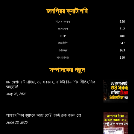
জনপ্রিয় ক্যাটাগরি
বিশেষ সংবাদ
626
বাংলাদেশ
512
TOP
488
রাজনীতি
347
গণতন্ত্র
163
মানবাধিকার
156
সম্পাদকের পছন্দ
৪৮ মেগাওয়াট চাহিদা, ৩৪ সরবরাহ, বাকিটা বিএনপির ‘ঐতিহাসিক’
অজুহাত!
July 28, 2026
আপনার টাকা ব্যাংকে আছে তো? একটু চেক করুন তো
June 28, 2026