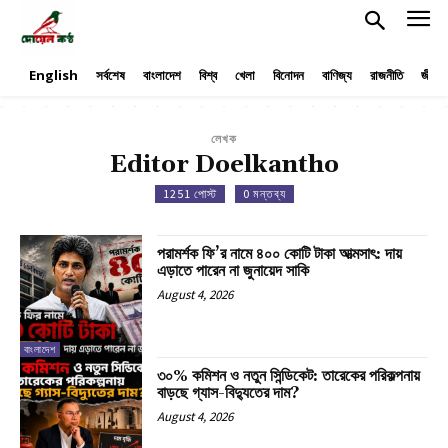
English
সর্বশেষ
বাংলাদেশ
বিশ্ব
খেলা
বিনোদন
বাণিজ্য
রাজনীতি
জীবনয
লেখক
Editor Doelkantho
1251 পোস্ট
0 মন্তব্য
পরামর্শক ফি’র নামে ৪০০ কোটি টাকা আত্মসাৎ: দায়
এড়াতে পারেন না জুনায়েদ সাকি
August 4, 2026
বাংলাদেশ
৩০% কমিশন ও নতুন সিন্ডিকেট: তারেকের পরিকল্পনায়
বাড়ছে গ্যাস-বিদ্যুতের দাম?
August 4, 2026