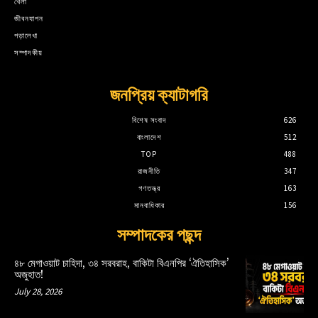
খেলা
জীবনযাপন
পড়ালেখা
সম্পাদকীয়
জনপ্রিয় ক্যাটাগরি
বিশেষ সংবাদ
626
বাংলাদেশ
512
TOP
488
রাজনীতি
347
গণতন্ত্র
163
মানবাধিকার
156
সম্পাদকের পছন্দ
৪৮ মেগাওয়াট চাহিদা, ৩৪ সরবরাহ, বাকিটা বিএনপির ‘ঐতিহাসিক’
অজুহাত!
July 28, 2026