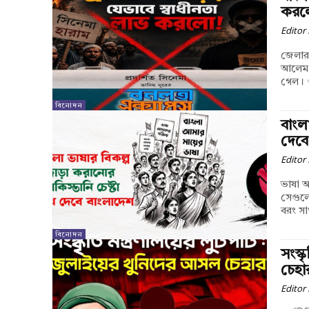
করল
Editor
জেলার 
আলেম-
গেল। ও
বিনোদন
বাংল
দেবে
Editor
ভাষা 
সেগুলো
বরং সা
বিনোদন
সংস্
চেহা
Editor