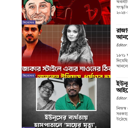
অর্থন
সংস্কৃত
২০২৪-
বিনোদন
রাজা
আনলে
Editor
১৯৭১ 
দিয়েছি
আনলেন
বিনোদন
ইউনূ
আইচ
Editor
নিজস্ব
সরকারে
উঠেছে।