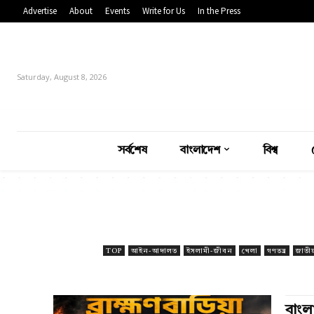
Advertise
About
Events
Write for Us
In the Press
Saturday, August 8, 2026
সর্বশেষ
বাংলাদেশ
বিশ্ব
TOP
আইন-আদালত
ইসলামী-জীবন
খেলা
গণতন্ত্র
জাতী
বাংলা