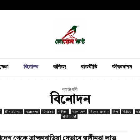
খেলা
বিনোদন
বাণিজ্য
রাজনীতি
জীবনযাপন
ক্যাটেগরি
বিনোদন
য়
জীবনযাপন
পড়ালেখা
ফিচারড
বাণিজ্য
বাংলাদেশ
বিশেষ সংবাদ
বিশ্ব
ভিডিও
মত
সারাবাংলা
দেশ থেকে ব্রাহ্মণবাড়িয়া যেভাবে স্বাধীনতা লাভ