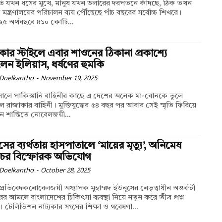
ীতি যখন ধসের মুখে, মানুষ যখন ডলারের দরপতনে কাঁদছে, ঠিক তখন
ি মন্ত্রণালয়ের পরিচালন ব্যয় পৌঁছেছে পাঁচ বছরের সর্বোচ্চ শিখরে।
২৫ অর্থবছরে ৪১০ কোটি...
কার স্টাইলে এবার শাওনের ঠিকানা প্রকাশ্যে
ন ইলিয়াস, ধর্ষণের হুমকি
 Doelkantho
-
November 19, 2025
সালে পাকিস্তানি বাহিনীর কাছে এ দেশের অনেক মা-বোনকে তুলে
ল রাজাকার বাহিনী। মুক্তিযুদ্ধের ৫৪ বছর পর আবার সেই স্মৃতি ফিরিয়ে
 শান্তিতে নোবেলজয়ী...
সের ব্যর্থতায় হাসপাতালে ‘মায়ের মৃত্যু’, অনিমেষ
ের বিস্ফোরক অভিযোগ
 Doelkantho
-
October 28, 2025
 প্রতিবেদকনোবেলজয়ী অধ্যাপক মুহাম্মদ ইউনূসের নেতৃত্বাধীন অন্তর্বর্তী
র আমলে বাংলাদেশের চিকিৎসা ব্যবস্থা নিয়ে নতুন করে তীব্র প্রশ্ন
 টেলিভিশন নাট্যকার সংঘের শিক্ষা ও গবেষণা...