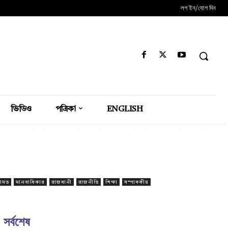
লগ ইন/যোগ দিন
ভিডিও
পত্রিকা
ENGLISH
ামত
মানবাধিকার
রাজধানী
রাজনীতি
শিক্ষা
সম্পাদকীয়
সর্বশেষ