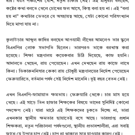
ধার। বয়স পঞ্চাশের বেশি, নতুন চাকরি নেই। এই মানুষটা বলছেন,
কষ্টের কথা বলতে গেলে চোখের জল আসে, কিন্তু বলা হয় না। এই “বলা
হয় না” কথাটার ভেতরে যে অসহায়ত্ব আছে, সেটা কোনো পরিসংখ্যান
দিয়ে মাপা যায় না।
কুলাউড়ার আব্দুল কাদির বলছেন আওয়ামী লীগের আমলেও তার স্কুলে
বিএনপির লোক সভাপতি ছিলেন। তারপরও তাকে বরখাস্ত করা
হয়েছে। শিক্ষা মন্ত্রণালয় কয়েকবার চিঠি দিয়েছে, কাজ হয়নি।
আদালতে গেছেন, রায় পেয়েছেন। এখন দেখছেন রায় কাজে লাগে
কিনা। ভিকারুননিসার কেকা রায় চৌধুরী মন্ত্রণালয়ের নির্দেশ পেয়েছেন
ফেব্রুয়ারিতে, বর্তমান পর্ষদ সেই নির্দেশ মানেনি। দুই বছর বেতন নেই।
এখন বিএনপি-জামায়াত ক্ষমতায়। ফেব্রুয়ারি থেকে। চার মাস হয়ে
গেছে। এই সাড়ে তিন হাজার শিক্ষকের বিষয়ে তাদের সুনির্দিষ্ট কোনো
পদক্ষেপ নেই। যারা মাঠে এই শিক্ষকদের ঢুকতে দিচ্ছে না, তারা
এখনকার স্থানীয় ক্ষমতার ছায়াতেই বসে আছে। ভারপ্রাপ্ত প্রধান
শিক্ষকরা, নতুন পরিচালনা পর্ষদগুলো, স্থানীয় প্রভাবশালীরা, এরা সবাই
জানে যে উপরে চাপ নেই। চাপ না থাকলে সরে যাওয়ার কারণ নেই।