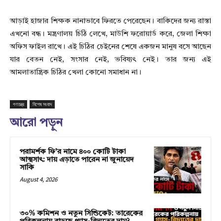
আড়াই হাজার শিক্ষক নানাভাবে ফিরতে পেরেছেন। বাকিদের জন্য রাস্তা
এখনো বন্ধ। মন্ত্রণালয় চিঠি লেখে, মাউশি ফরোয়ার্ড করে, জেলা শিক্ষা
অফিস ফাইল রাখে। এই চিঠির চেইনের শেষে একজন মানুষ বসে আছেন
যার বেতন নেই, সংসার নেই, ভবিষ্যৎ নেই। তার জন্য এই
আমলাতান্ত্রিক চিঠির খেলা কোনো সমাধান না।
গণতন্ত্র
বিশেষ সংবাদ
আরো পড়ুন
পরামর্শক ফি’র নামে ৪০০ কোটি টাকা
আত্মসাৎ: দায় এড়াতে পারেন না জুনায়েদ
সাকি
August 4, 2026
৩০% কমিশন ও নতুন সিন্ডিকেট: তারেকের