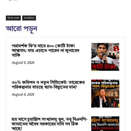
বিশেষ সংবাদ
মানবাধিকার
আরো পড়ুন
পরামর্শক ফি’র নামে ৪০০ কোটি টাকা
আত্মসাৎ: দায় এড়াতে পারেন না জুনায়েদ
সাকি
August 4, 2026
৩০% কমিশন ও নতুন সিন্ডিকেট: তারেকের
পরিকল্পনায় বাড়ছে গ্যাস-বিদ্যুতের দাম?
August 4, 2026
ছয় মাসে চুয়াল্লিশ সংখ্যালঘু খুন, তবু বিএনপি-
জামাতের অবৈধ সরকারের দাবি সব ঠিক
আছে!