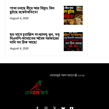
পাখা চলছে ধীরে আর বিদ্যুৎ বিল
ছুটছে রকেটগতিতে!
August 4, 2026
ছয় মাসে চুয়াল্লিশ সংখ্যালঘু খুন, তবু
বিএনপি-জামাতের অবৈধ সরকারের
দাবি সব ঠিক আছে!
August 4, 2026
দোয়েলকন্ঠ সকল স্বত্ব © ২০২৫