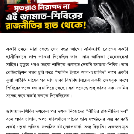
একটা মেয়ে মারা গেছে দেড় বছর আগে। এলিফ্যান্ট রোডের একটা
ছাত্রীনিবাসে লাশ পাওয়া গিয়েছিল তার। নাম আনিকা মেহেরুন্নেসা
সাহির। মৃত্যুর পরও তাকে শান্তিতে থাকতে দেয়নি জামাত-শিবির। তার
রেজিস্ট্রেশন নম্বর চুরি করে “খালিদ ইবনে আল-ওয়ালিদ” নামে একটা
ভুয়া আইডি মাসের পর মাস ঢাকা বিশ্ববিদ্যালয়ের একটা ফেসবুক গ্রুপে
শিবিরের পক্ষে প্রচার চালিয়ে গেছে। ধরা পড়েছে শুধু কারণ এক এডমিন
সন্দেহ করে যাচাই করতে গিয়েছিলেন।
জামায়াত-শিবির দশকের পর দশক নিজেদের “নীতির রাজনীতির দল”
বলে প্রচার চালায়, অথচ মাঠপর্যায়ে তাদের ছাত্র সংগঠনের অস্ত্র বরাবরই
একই : ভুয়া পরিচয়, সংগঠিত বট নেটওয়ার্ক, তথ্য বিকৃতি। একজন মৃত