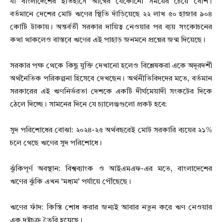
যা বাংলাদেশের ইতিহাসে আগের যেকোনো সময়ের চেয়ে বেশি।
বর্তমানে দেশের মোট ঋণের স্থিতি দাঁড়িয়েছে ২২ লাখ ৫০ হাজার ৯০৪
কোটি টাকায়। অন্তর্বর্তী সরকার দায়িত্ব নেওয়ার পর ব্যয় সংকোচনের
কথা থাকলেও বাস্তবে ঋণের এই পাহাড় জনমনে প্রশ্নের জন্ম দিয়েছে।
সরকার পক্ষ থেকে কিছু যুক্তি দেখানো হলেও বিশ্লেষকরা একে অদূরদর্শী
অর্থনৈতিক পরিকল্পনা হিসেবে দেখছেন। অর্থনীতিবিদদের মতে, বর্তমান
সরকারের এই ঋণনির্ভরতা দেশকে একটি দীর্ঘমেয়াদী সংকটের দিকে
ঠেলে দিচ্ছে। সামনের দিনে যে চ্যালেঞ্জগুলো প্রকট হবে:
সুদ পরিশোধের বোঝা: ২০২৪-২৫ অর্থবছরেই মোট সরকারি ব্যয়ের ২১%
চলে গেছে ঋণের সুদ পরিশোধে।
ঝুঁকিপূর্ণ অবস্থান: বিশ্বব্যাংক ও আইএমএফ-এর মতে, বাংলাদেশের
ঋণের ঝুঁকি এখন ‘মধ্যম’ পর্যায়ে পৌঁছেছে।
ঋণের ফাঁদ: কিস্তি শোধ করার জন্যই আবার নতুন করে ঋণ নেওয়ার
এক দুষ্টচক্র তৈরি হয়েছে।