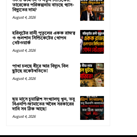
৩০% কমিশন ও নতুন সিন্ডিকেট:
তারেকের পরিকল্পনায় বাড়ছে গ্যাস-
বিদ্যুতের দাম?
August 4, 2026
হরিলুটের রানী পুতুলের একক রাজত্ব
ও গুলশান সিন্ডিকেটের গোপন
নেটওয়ার্ক
August 4, 2026
পাখা চলছে ধীরে আর বিদ্যুৎ বিল
ছুটছে রকেটগতিতে!
August 4, 2026
ছয় মাসে চুয়াল্লিশ সংখ্যালঘু খুন, তবু
বিএনপি-জামাতের অবৈধ সরকারের
দাবি সব ঠিক আছে!
August 4, 2026