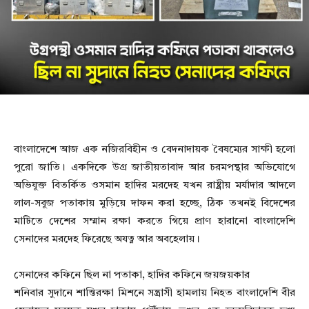
বাংলাদেশে আজ এক নজিরবিহীন ও বেদনাদায়ক বৈষম্যের সাক্ষী হলো
পুরো জাতি। একদিকে উগ্র জাতীয়তাবাদ আর চরমপন্থার অভিযোগে
অভিযুক্ত বিতর্কিত ওসমান হাদির মরদেহ যখন রাষ্ট্রীয় মর্যাদার আদলে
লাল-সবুজ পতাকায় মুড়িয়ে দাফন করা হচ্ছে, ঠিক তখনই বিদেশের
মাটিতে দেশের সম্মান রক্ষা করতে গিয়ে প্রাণ হারানো বাংলাদেশি
সেনাদের মরদেহ ফিরেছে অযত্ন আর অবহেলায়।
সেনাদের কফিনে ছিল না পতাকা, হাদির কফিনে জয়জয়কার
শনিবার সুদানে শান্তিরক্ষা মিশনে সন্ত্রাসী হামলায় নিহত বাংলাদেশি বীর