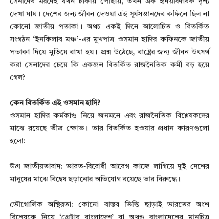
সেনাদের মরদেহ যখন ঢাকায় পৌঁছায়, তখন এক হৃদয়বিদারক দৃশ্য
দেখা যায়। দেশের জন্য জীবন দেওয়া এই সূর্যসন্তানদের কফিনে ছিল না
কোনো জাতীয় পতাকা। অথচ একই দিনে আলোচিত ও বিতর্কিত
সংগঠন ‘ইনকিলাব মঞ্চ’-এর মুখপাত্র ওসমান হাদির কফিনকে জাতীয়
পতাকা দিয়ে মুড়িয়ে রাখা হয়। প্রশ্ন উঠেছে, রাষ্ট্রের জন্য জীবন উৎসর্গ
করা সেনাদের চেয়ে কি একজন বিতর্কিত রাজনৈতিক কর্মী বড় হয়ে
গেল?
কেন বিতর্কিত এই ওসমান হাদি?
ওসমান হাদির কর্মকাণ্ড নিয়ে জনমনে এবং রাজনৈতিক বিশ্লেষকদের
মাঝে রয়েছে তীব্র ক্ষোভ। তার বিতর্কিত হওয়ার প্রধান কারণগুলো
হলো:
উগ্র জাতীয়তাবাদ: ভারত-বিরোধী আবেগ কাজে লাগিয়ে দুই দেশের
মানুষের মাঝে বিদ্বেষ ছড়ানোর অভিযোগ রয়েছে তার বিরুদ্ধে।
ভৌগোলিক অস্থিরতা: কোনো বাস্তব ভিত্তি ছাড়াই ভারতের অংশ
বিশেষকে নিয়ে ‘গ্রেটার বাংলাদেশ’ বা অখণ্ড বাংলাদেশের মানচিত্র