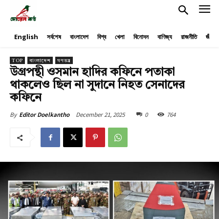
English
সর্বশেষ
বাংলাদেশ
বিশ্ব
খেলা
বিনোদন
বাণিজ্য
রাজনীতি
জীবনয
TOP
বাংলাদেশ
গণতন্ত্র
উগ্রপন্থী ওসমান হাদির কফিনে পতাকা
থাকলেও ছিল না সুদানে নিহত সেনাদের
কফিনে
December 21, 2025
0
764
By
Editor Doelkantho