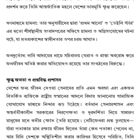
প্রদর্শন করে তিনি আন্তর্জাতিক মহলে দেশের ভাবমূর্তি ক্ষুণ্ণ করেছেন।
গণমাধ্যমে হামলা: তার অনুসারীদের দ্বারা ‘প্রথম আলো’ ও ‘ডেইলি স্টার’
এর মতো শীর্ষস্থানীয় সংবাদপত্রের অফিসে হামলা ও অগ্নিসংযোগের ঘটনা
ঘটে, যা মতপ্রকাশের স্বাধীনতার ওপর চরম আঘাত।
জনদুর্ভোগ: দাবি আদায়ের নামে সচিবালয় ঘেরাও ও রাস্তা অবরোধ করে
জনজীবন অতিষ্ঠ করার অভিযোগও রয়েছে তার সংগঠনের বিরুদ্ধে।
ক্ষুব্ধ জনতা ও প্রশ্নবিদ্ধ প্রশাসন
দেশের জন্য জীবন দেওয়া সেনাদের প্রতি এমন অবজ্ঞা এবং একজন
বিতর্কিত ব্যক্তিকে রাষ্ট্রীয় সম্মানের আদলে বিদায় জানানোয় সামাজিক
যোগাযোগ মাধ্যমে নিন্দার ঝড় উঠেছে। বর্তমান সেনাপ্রশাসন এবং
অন্তর্বর্তীকালীন সরকারের নিরপেক্ষতা ও দূরদর্শিতা নিয়ে সাধারণ
মানুষের মনে গভীর ক্ষোভ তৈরি হয়েছে। নেটিজেনরা প্রশ্ন তুলছেন—
যাঁরা পতাকার মান রক্ষায় জীবন দিলেন তাঁরা কেন পতাকা পেলেন না,
আর যিনি দেশকে অস্থিতিশীল করার কারিগর হিসেবে পরিচিত, তিনি