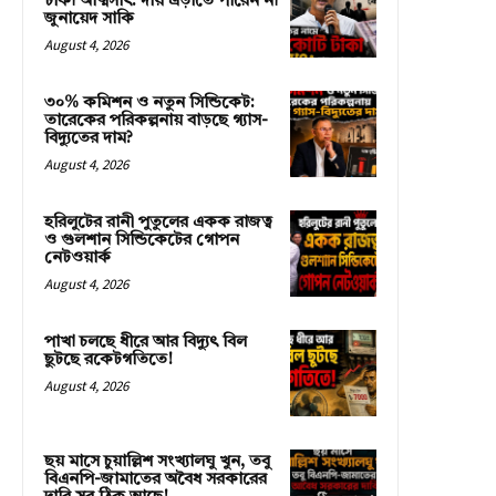
টাকা আত্মসাৎ: দায় এড়াতে পারেন না
জুনায়েদ সাকি
August 4, 2026
৩০% কমিশন ও নতুন সিন্ডিকেট:
তারেকের পরিকল্পনায় বাড়ছে গ্যাস-
বিদ্যুতের দাম?
August 4, 2026
হরিলুটের রানী পুতুলের একক রাজত্ব
ও গুলশান সিন্ডিকেটের গোপন
নেটওয়ার্ক
August 4, 2026
পাখা চলছে ধীরে আর বিদ্যুৎ বিল
ছুটছে রকেটগতিতে!
August 4, 2026
ছয় মাসে চুয়াল্লিশ সংখ্যালঘু খুন, তবু
বিএনপি-জামাতের অবৈধ সরকারের