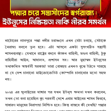
নাটোরের লালপুরে পদ্মা নদীর চরাঞ্চলে এখন যেটা চলছে, সেটাকে
নৈরাজ্য বললে ভুল হবে। এটা আসলে একটা সুসংগঠিত সন্ত্রাসী
শাসনব্যবস্থা। যেখানে রাষ্ট্রের বদলে কাঁকন বাহিনী, মণ্ডল বাহিনী, টুকু
বাহিনীরা আইন, আদালত, প্রশাসন সব। আর মুহাম্মদ ইউনূসের
তথাকথিত অন্তর্বর্তী সরকার? তারা বোধহয় এখনও বুঝে উঠতে পারছে
না যে দেশ চালানো মাইক্রোক্রেডিট কোম্পানি চালানোর মতো সহজ
নয়।
২০২৪ এর জুলাইয়ের দাঙ্গার পর যখন ইউনূস ক্ষমতা দখল করলেন,
তখন তো বলা হয়েছিল ক্যু পরবর্তী দেশে এবার আইনের শাসন ফিরবে,
সাধারণ মানুষের নিরাপত্তা নিশ্চিত হবে। কিন্তু বাস্তবে কী দেখছি? পদ্মার