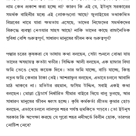
নাম কেন প্রকাশ করা হচ্ছে না? কারণ কি এই যে, ইউনূস সরকারের
সমর্থক বাহিনীর মধ্যে এই লোকগুলো আছে? জুলাইয়ের তথাকথিত
বিপ্লবের নামে যারা ক্ষমতায় এসেছে, তাদের নিজেদের সমর্থকদের
বিরুদ্ধে ব্যবস্থা নেওয়ার সাহস আছে? নাকি তাদের কাছে রাজনৈতিক
সুবিধা বেশি গুরুত্বপূর্ণ, সাধারণ মানুষের জীবন কম গুরুত্বপূর্ণ?
পদ্মার চরের কৃষকরা যে ভাষায় কথা বলছেন, সেটা শুনলে বোঝা যায়
তাদের অসহায়ত্ব কতটা গভীর। সিদ্দিক আলী বলছেন, এক হাজার বিঘা
জমি ভেঙে গেছে কয়েক দিনে। তার জমি যাচ্ছে, বাড়ি যাচ্ছে, কিন্তু
নতুন জমি কেনার টাকা নেই। আশরাফুল বলছেন, এভাবে চললে আবাদি
মাঠ থাকবে না। মতিউর রহমান, জসিম উদ্দিন, সবাই একই কথা
বলছেন। মোল্লা ট্রেডার্স নির্ধারিত সীমার বাইরে গিয়ে বালু তুলছে, আর
সাধারণ মানুষের জীবন ধ্বংস হচ্ছে। কৃষি কর্মকর্তা প্রীতম কুমার হোড়
বলছেন, এভাবে চললে লালপুর শহর পর্যন্ত হুমকিতে পড়বে। তো ইউনূস
সরকার কি অপেক্ষা করছে যে পুরো শহর নদীগর্ভে বিলীন হোক, তারপর
নোটিশ নেবে?