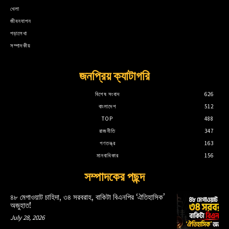
খেলা
জীবনযাপন
পড়ালেখা
সম্পাদকীয়
জনপ্রিয় ক্যাটাগরি
বিশেষ সংবাদ
626
বাংলাদেশ
512
TOP
488
রাজনীতি
347
গণতন্ত্র
163
মানবাধিকার
156
সম্পাদকের পছন্দ
৪৮ মেগাওয়াট চাহিদা, ৩৪ সরবরাহ, বাকিটা বিএনপির ‘ঐতিহাসিক’
অজুহাত!
July 28, 2026