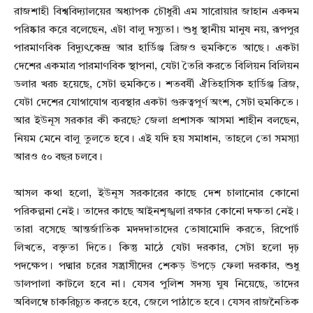
রাজশাহী বিশ্ববিদ্যালয়ের অধ্যাপক চৌধুরী এম সারোয়ার জাহান একদম
পরিষ্কার করে বলেছেন, এটা বালু দস্যুতা। শুধু স্থানীয় মানুষ নয়, রূপপুর
পারমাণবিক বিদ্যুৎকেন্দ্র আর হার্ডিঞ্জ ব্রিজও হুমকিতে আছে। একটা
দেশের একমাত্র পারমাণবিক স্থাপনা, যেটা তৈরি করতে বিলিয়ন বিলিয়ন
ডলার খরচ হয়েছে, সেটা হুমকিতে। শতবর্ষী ঐতিহাসিক হার্ডিঞ্জ ব্রিজ,
যেটা দেশের যোগাযোগ ব্যবস্থার একটা গুরুত্বপূর্ণ অংশ, সেটা হুমকিতে।
আর ইউনূস সরকার কী করছে? জেলা প্রশাসক আসমা শাহীন বলছেন,
নিয়ম মেনে বালু তুলতে হবে। এই যদি হয় সমাধান, তাহলে তো সমস্যা
আরও ৫০ বছর চলবে।
আসল কথা হলো, ইউনূস সরকারের কাছে দেশ চালানোর কোনো
পরিকল্পনা নেই। তাদের কাছে আইনশৃঙ্খলা রক্ষার কোনো দক্ষতা নেই।
তারা বসেছে আন্তর্জাতিক মদদদাতাদের তোষামোদি করতে, রিপোর্ট
লিখতে, বক্তৃতা দিতে। কিন্তু মাঠে যেটা দরকার, সেটা হলো দৃঢ়
পদক্ষেপ। পদ্মার চরের সন্ত্রাসীদের শেকড় উপড়ে ফেলা দরকার, শুধু
ডালপালা কাটলে হবে না। যেসব পুলিশ সদস্য ঘুষ নিয়েছে, তাদের
অবিলম্বে চাকরিচ্যুত করতে হবে, জেলে পাঠাতে হবে। যেসব রাজনৈতিক