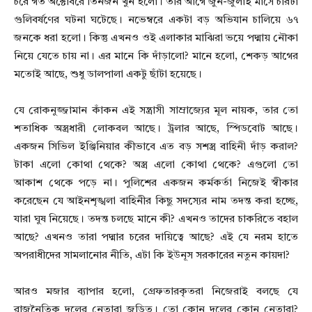
চরে গত অক্টোবরে তিনজন খুন হলো। তার আগে জুন-জুলাই মাসে চারটা
গুলিবর্ষণের ঘটনা ঘটেছে। নভেম্বরে একটা বড় অভিযান চালিয়ে ৬৭
জনকে ধরা হলো। কিন্তু এখনও ওই এলাকার মাঝিরা ভয়ে পদ্মায় নৌকা
নিয়ে যেতে চায় না। এর মানে কি দাঁড়ালো? মানে হলো, শেকড় আগের
মতোই আছে, শুধু ডালপালা একটু ছাঁটা হয়েছে।
যে রোকনুজ্জামান কাঁকন এই সন্ত্রাসী সাম্রাজ্যের মূল নায়ক, তার তো
শতাধিক অস্ত্রধারী লোকবল আছে। ট্রলার আছে, স্পিডবোট আছে।
একজন সিভিল ইঞ্জিনিয়ার কীভাবে এত বড় সশস্ত্র বাহিনী দাঁড় করাল?
টাকা এলো কোথা থেকে? অস্ত্র এলো কোথা থেকে? এগুলো তো
আকাশ থেকে পড়ে না। পুলিশের একজন কর্মকর্তা নিজেই স্বীকার
করেছেন যে আইনশৃঙ্খলা বাহিনীর কিছু সদস্যের নাম তদন্ত করা হচ্ছে,
যারা ঘুষ নিয়েছে। তদন্ত চলছে মানে কী? এখনও তাদের চাকরিতে বহাল
আছে? এখনও তারা পদ্মার চরের দায়িত্বে আছে? এই যে নরম হাতে
অপরাধীদের সামলানোর নীতি, এটা কি ইউনূস সরকারের নতুন কায়দা?
আরও মজার ব্যাপার হলো, গ্রেফতারকৃতরা নিজেরাই বলছে যে
রাজনৈতিক দলের নেতারা জড়িত। তো কোন দলের কোন নেতারা?