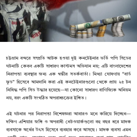
চট্টগ্রাম বন্দরে সম্প্রতি আটক হওয়া দুই কনটেইনার ভর্তি পপি সিডের
ঘটনাটি কেবল একটি সাধারণ কাস্টমস অভিযান নয়; এটি বাংলাদেশের
নিরাপত্তা ব্যবস্থার জন্য এক গম্ভীর সতর্কবার্তা। মিথ্যা ঘোষণায় “বার্ড
ফুড” হিসেবে আমদানি করা এই কনটেইনারগুলো থেকে প্রায় ২৫ টন
নিষিদ্ধ পপি সিড উদ্ধার হয়েছে—যা কোনো সাধারণ বাণিজ্যিক অনিয়ম
নয়, বরং একটি সংগঠিত অপরাধচক্রের ইঙ্গিত।
এই ঘটনার পর নিরাপত্তা বিশেষজ্ঞরা আবারও মনে করিয়ে দিচ্ছেন—
দক্ষিণ এশিয়ার জঙ্গি ও অপরাধী নেটওয়ার্কগুলো বহু বছর ধরে মাদক
ব্যবসাকে অর্থের উৎস হিসেবে ব্যবহার করে আসছে। মাদক ব্যবসা এমন