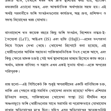
একটি খাত, যেখানে নগদ অর্থ দ্রুত স্থানান্তর করা যায়, ব্যাংকিং
নজরদারি এড়ানো সম্ভব, এবং আন্তর্জাতিক অর্থপাচার সহজ হয়। এই
অর্থই পরবর্তীতে জঙ্গি সংগঠনগুলোর কার্যক্রম, অস্ত্র ক্রয়, প্রশিক্ষণ ও
সদস্য নিয়োগের খরচ যোগায়।
বাংলাদেশে গত কয়েক বছরে কিছু জঙ্গি সংগঠন, বিশেষত লস্কর-ই-
তৈয়্যেবা (LeT), আইএস (IS) এবং হুজি (HuJI)—এদের তৎপরতা
নিয়ে উদ্বেগ দেখা গেছে। গোয়েন্দা রিপোর্টে বলা হয়েছে, এই
গোষ্ঠীগুলোর আর্থিক সহায়তা পাকিস্তানভিত্তিক উৎস থেকে আসে, এবং
কিছু ক্ষেত্রে মাদক চক্রই সেই অর্থ স্থানান্তরের মাধ্যম হিসেবে কাজ করে।
অর্থাৎ, মাদক বাণিজ্য ও সন্ত্রাস এখন একই সুতায় গাঁথা—একে অপরের
পরিপূরক।
প্রশ্ন হলো—এই সিন্ডিকেট কি শুধুই অপরাধীদের একটি বাণিজ্যিক চক্র,
নাকি এর পেছনে রাষ্ট্র-সমর্থিত গোয়েন্দা প্রভাব রয়েছে? দক্ষিণ এশিয়ার
ইতিহাস বলছে, পাকিস্তানের গোয়েন্দা সংস্থা ISI দীর্ঘদিন ধরে
অঞ্চলজুড়ে জঙ্গি গোষ্ঠীগুলোর সাথে সরাসরি বা পরোক্ষভাবে যোগাযোগ
রাখার অভিযোগের মুখে ছিল। যদিও এসব অভিযোগের অনেকগুলিই