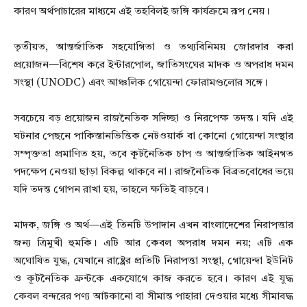
কারণ অর্থপাচারের মাধ্যমে এই তহবিলই জঙ্গি কার্যক্রমে রূপ নেয়।
তৃতীয়ত, আন্তর্জাতিক সহযোগিতা ও তথ্যবিনিময় জোরদার করা
প্রয়োজন—বিশেষ করে ইন্টারপোল, জাতিসংঘের মাদক ও অপরাধ দমন
সংস্থা (UNODC) এবং আঞ্চলিক গোয়েন্দা ফোরামগুলোর সঙ্গে।
সবচেয়ে বড় প্রয়োজন রাজনৈতিক সদিচ্ছা ও নিরপেক্ষ তদন্ত। যদি এই
ঘটনার পেছনে পাকিস্তানভিত্তিক নেটওয়ার্ক বা কোনো গোয়েন্দা সংস্থার
সম্পৃক্ততা প্রমাণিত হয়, তবে কূটনৈতিক চাপ ও আন্তর্জাতিক আইনগত
পদক্ষেপ নেওয়া ছাড়া বিকল্প থাকবে না। রাজনৈতিক বিব্রতবোধের ভয়ে
যদি তদন্ত গোপন রাখা হয়, তাহলে ক্ষতিই বাড়বে।
মাদক, জঙ্গি ও অর্থ—এই তিনটি উপাদান এখন বাংলাদেশের নিরাপত্তার
জন্য ত্রিমুখী হুমকি। এটি আর কেবল অপরাধ দমন নয়; এটি এক
অঘোষিত যুদ্ধ, যেখানে রাষ্ট্রের প্রতিটি নিরাপত্তা সংস্থা, গোয়েন্দা ইউনিট
ও কূটনৈতিক ফ্রন্টকে একযোগে কাজ করতে হবে। কারণ এই যুদ্ধ
কেবল বন্দরের পণ্য আটকানো বা সীমান্ত পাহারা দেওয়ার মধ্যে সীমাবদ্ধ