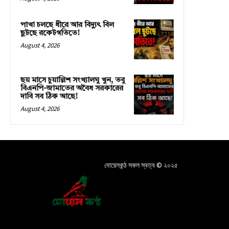
পাখা চলছে ধীরে আর বিদ্যুৎ বিল
ছুটছে রকেটগতিতে!
August 4, 2026
ছয় মাসে চুয়াল্লিশ সংখ্যালঘু খুন, তবু
বিএনপি-জামাতের অবৈধ সরকারের
দাবি সব ঠিক আছে!
August 4, 2026
দোয়েলকন্ঠ সকল স্বত্ব © ২০২৫