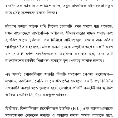
রাজনৈতিক ব্যাখ্যার সঙ্গে মিশে আছে, তবুও সাম্প্রতিক ঘটনাগুলো নতুন
করে সেই সন্দেহকে উসকে দিচ্ছে।
চট্টগ্রাম বন্দরে আটক পপি সিডের চালানটি এমন সময়ে ধরা পড়েছে,
যখন বাংলাদেশে রাজনৈতিক অস্থিরতা, সীমান্তপারের মাদক প্রবাহ এবং
ব্যাংকিং খাতে দুর্বলতা—সব মিলিয়ে আইনশৃঙ্খলা রক্ষায় এক কঠিন
পরিস্থিতি তৈরি হয়েছে। মাদক ব্যবসা থেকে সংগৃহীত অর্থের একটি অংশ
যদি সত্যিই জঙ্গি সংগঠনগুলোর তহবিলে প্রবাহিত হয়, তবে এটি
বাংলাদেশের জাতীয় নিরাপত্তা ব্যবস্থার মূল শেকড়ে আঘাত হানবে।
এই সংকট মোকাবিলায় জরুরি তিনটি পদক্ষেপ নেওয়া প্রয়োজন—
প্রথমত, কাস্টমস, নেভি ও কোস্টগার্ডের সমন্বয়ে একটি প্রযুক্তিনির্ভর
নজরদারি ব্যবস্থা গড়ে তুলতে হবে, যেখানে প্রতিটি কনটেইনার স্ক্যানিং
ও রিস্ক-স্কোরিং সিস্টেমে অন্তর্ভুক্ত থাকবে।
দ্বিতীয়ত, ফিন্যান্সিয়াল ইন্টেলিজেন্স ইউনিট (FIU) এবং ব্যাংকগুলোকে
সন্দেহজনক লেনদেন শনাক্ত ও অবরুদ্ধ করার ক্ষমতা বাড়াতে হবে,