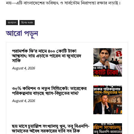
নয়—এটি বাংলাদেশের ভবিষ্যৎ ও সার্বভৌম নিরাপত্তা রক্ষার লড়াই।
বাংলাদেশ
বিশেষ সংবাদ
আরো পড়ুন
পরামর্শক ফি’র নামে ৪০০ কোটি টাকা
আত্মসাৎ: দায় এড়াতে পারেন না জুনায়েদ
সাকি
August 4, 2026
৩০% কমিশন ও নতুন সিন্ডিকেট: তারেকের
পরিকল্পনায় বাড়ছে গ্যাস-বিদ্যুতের দাম?
August 4, 2026
ছয় মাসে চুয়াল্লিশ সংখ্যালঘু খুন, তবু বিএনপি-
জামাতের অবৈধ সরকারের দাবি সব ঠিক