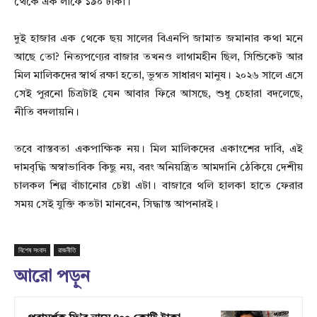
থেকে এক লাফে ১৯০ টাকা।
দুই হাজার এক থেকে ছয় সালের বিএনপি জামাত জমানার কথা মনে
আছে তো? নিত্যপণ্যের বাজার তখনও লাগামহীন ছিল, সিন্ডিকেট আর
মিল মালিকদের স্বার্থ রক্ষা হতো, ভুগত সাধারণ মানুষ। ২০২৬ সালে এসে
সেই পুরনো চিত্রটাই যেন আবার ফিরে আসছে, শুধু চেহারা বদলেছে,
নীতি বদলায়নি।
তবে বাস্তবতা একপাক্ষিক নয়। মিল মালিকদের একাংশের দাবি, এই
দামবৃদ্ধি অস্বাভাবিক কিছু নয়, বরং অনিয়ন্ত্রিত আমদানি ঠেকিয়ে দেশীয়
চালকল শিল্প বাঁচানোর চেষ্টা এটা। বাজারে থলি হালকা হাতে ফেরার
সময় সেই যুক্তি কতটা মানবেন, সিদ্ধান্ত আপনারই।
বিশেষ সংবাদ
রাজনীতি
আরো পড়ুন