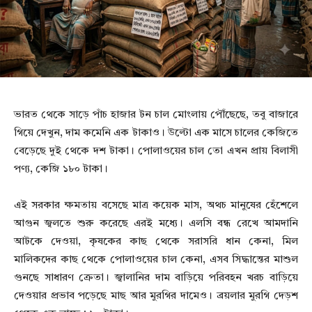
ভারত থেকে সাড়ে পাঁচ হাজার টন চাল মোংলায় পৌঁছেছে, তবু বাজারে
গিয়ে দেখুন, দাম কমেনি এক টাকাও। উল্টো এক মাসে চালের কেজিতে
বেড়েছে দুই থেকে দশ টাকা। পোলাওয়ের চাল তো এখন প্রায় বিলাসী
পণ্য, কেজি ১৮০ টাকা।
এই সরকার ক্ষমতায় বসেছে মাত্র কয়েক মাস, অথচ মানুষের হেঁশেলে
আগুন জ্বলতে শুরু করেছে এরই মধ্যে। এলসি বন্ধ রেখে আমদানি
আটকে দেওয়া, কৃষকের কাছ থেকে সরাসরি ধান কেনা, মিল
মালিকদের কাছ থেকে পোলাওয়ের চাল কেনা, এসব সিদ্ধান্তের মাশুল
গুনছে সাধারণ ক্রেতা। জ্বালানির দাম বাড়িয়ে পরিবহন খরচ বাড়িয়ে
দেওয়ার প্রভাব পড়েছে মাছ আর মুরগির দামেও। ব্রয়লার মুরগি দেড়শ