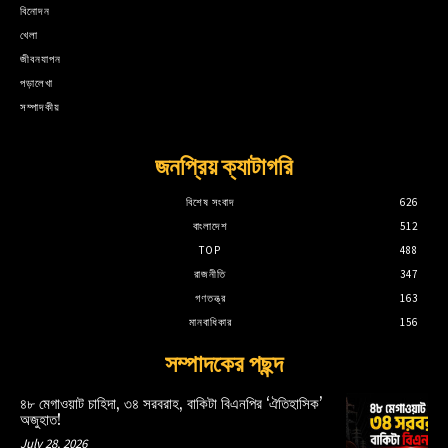
বিনোদন
খেলা
জীবনযাপন
পড়ালেখা
সম্পাদকীয়
জনপ্রিয় ক্যাটাগরি
বিশেষ সংবাদ
626
বাংলাদেশ
512
TOP
488
রাজনীতি
347
গণতন্ত্র
163
মানবাধিকার
156
সম্পাদকের পছন্দ
৪৮ মেগাওয়াট চাহিদা, ৩৪ সরবরাহ, বাকিটা বিএনপির ‘ঐতিহাসিক’
অজুহাত!
July 28, 2026