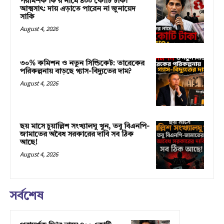
পরামর্শক ফি’র নামে ৪০০ কোটি টাকা
আত্মসাৎ: দায় এড়াতে পারেন না জুনায়েদ
সাকি
August 4, 2026
৩০% কমিশন ও নতুন সিন্ডিকেট: তারেকের
পরিকল্পনায় বাড়ছে গ্যাস-বিদ্যুতের দাম?
August 4, 2026
ছয় মাসে চুয়াল্লিশ সংখ্যালঘু খুন, তবু বিএনপি-
জামাতের অবৈধ সরকারের দাবি সব ঠিক
আছে!
August 4, 2026
সর্বশেষ