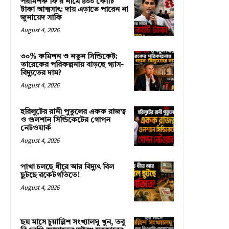
পরামর্শক ফি’র নামে ৪০০ কোটি
টাকা আত্মসাৎ: দায় এড়াতে পারেন না
জুনায়েদ সাকি
August 4, 2026
৩০% কমিশন ও নতুন সিন্ডিকেট:
তারেকের পরিকল্পনায় বাড়ছে গ্যাস-
বিদ্যুতের দাম?
August 4, 2026
হরিলুটের রানী পুতুলের একক রাজত্ব
ও গুলশান সিন্ডিকেটের গোপন
নেটওয়ার্ক
August 4, 2026
পাখা চলছে ধীরে আর বিদ্যুৎ বিল
ছুটছে রকেটগতিতে!
August 4, 2026
ছয় মাসে চুয়াল্লিশ সংখ্যালঘু খুন, তবু