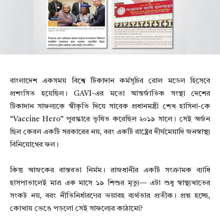
বাংলাদেশ একসময় বিশ্বে টিকাদান কর্মসূচির রোল মডেল হিসেবে
প্রশংসিত হয়েছিল। GAVI-এর মতো আন্তর্জাতিক সংস্থা দেশের
টিকাদান সাফল্যকে স্বীকৃতি দিয়ে সাবেক প্রধানমন্ত্রী শেখ হাসিনা-কে
“Vaccine Hero” পুরস্কারে ভূষিত করেছিল ২০১৯ সালে। সেই অর্জন
ছিল কেবল একটি সরকারের নয়, বরং একটি রাষ্ট্রের দীর্ঘমেয়াদি জনস্বাস্থ্য
বিনিয়োগের ফল।
কিন্তু আজকের বাস্তবতা নির্মম। রাজধানীর একটি সংক্রামক ব্যাধি
হাসপাতালেই মাত্র এক মাসে ১৯ শিশুর মৃত্যু— এটা শুধু স্বাস্থ্যখাতের
সংকট নয়, বরং নীতিনির্ধারণের ভয়াবহ ব্যর্থতার প্রতীক। প্রশ্ন হচ্ছে,
কোথায় ভেঙে পড়লো সেই সাফল্যের কাঠামো?