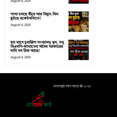
August 4, 2026
পাখা চলছে ধীরে আর বিদ্যুৎ বিল
ছুটছে রকেটগতিতে!
August 4, 2026
ছয় মাসে চুয়াল্লিশ সংখ্যালঘু খুন, তবু
বিএনপি-জামাতের অবৈধ সরকারের
দাবি সব ঠিক আছে!
August 4, 2026
দোয়েলকন্ঠ সকল স্বত্ব © ২০২৫