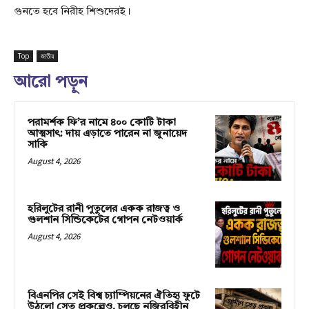
গুনতে হবে নিরীহ শিশুদেরই।
Top
জাতীয়
আরো পড়ুন
পরামর্শক ফি’র নামে ৪০০ কোটি টাকা
আত্মসাৎ: দায় এড়াতে পারেন না জুনায়েদ
সাকি
August 4, 2026
হরিলুটের রানী পুতুলের একক রাজত্ব ও
গুলশান সিন্ডিকেটের গোপন নেটওয়ার্ক
August 4, 2026
বিএনপির সেই বিশ্ব চ্যাম্পিয়নের ঐতিহ্য ফুটে
উঠলো সেতু প্রকল্পেও, চলছে নজিরবিহীন