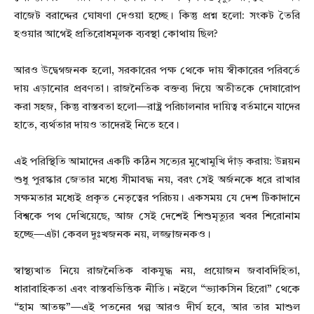
বাজেট বরাদ্দের ঘোষণা দেওয়া হচ্ছে। কিন্তু প্রশ্ন হলো: সংকট তৈরি
হওয়ার আগেই প্রতিরোধমূলক ব্যবস্থা কোথায় ছিল?
আরও উদ্বেগজনক হলো, সরকারের পক্ষ থেকে দায় স্বীকারের পরিবর্তে
দায় এড়ানোর প্রবণতা। রাজনৈতিক বক্তব্য দিয়ে অতীতকে দোষারোপ
করা সহজ, কিন্তু বাস্তবতা হলো—রাষ্ট্র পরিচালনার দায়িত্ব বর্তমানে যাদের
হাতে, ব্যর্থতার দায়ও তাদেরই নিতে হবে।
এই পরিস্থিতি আমাদের একটি কঠিন সত্যের মুখোমুখি দাঁড় করায়: উন্নয়ন
শুধু পুরস্কার জেতার মধ্যে সীমাবদ্ধ নয়, বরং সেই অর্জনকে ধরে রাখার
সক্ষমতার মধ্যেই প্রকৃত নেতৃত্বের পরিচয়। একসময় যে দেশ টিকাদানে
বিশ্বকে পথ দেখিয়েছে, আজ সেই দেশেই শিশুমৃত্যুর খবর শিরোনাম
হচ্ছে—এটা কেবল দুঃখজনক নয়, লজ্জাজনকও।
স্বাস্থ্যখাত নিয়ে রাজনৈতিক বাকযুদ্ধ নয়, প্রয়োজন জবাবদিহিতা,
ধারাবাহিকতা এবং বাস্তবভিত্তিক নীতি। নইলে “ভ্যাকসিন হিরো” থেকে
“হাম আতঙ্ক”—এই পতনের গল্প আরও দীর্ঘ হবে, আর তার মাশুল