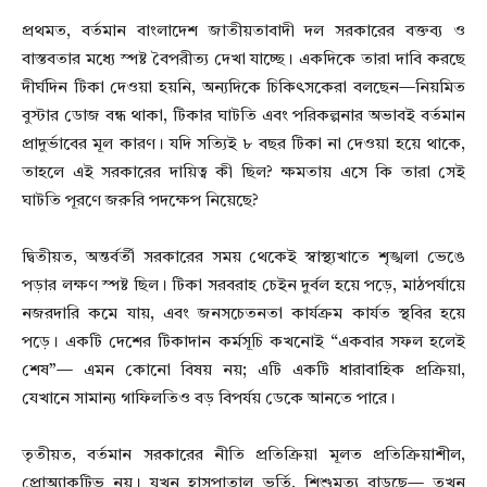
প্রথমত, বর্তমান বাংলাদেশ জাতীয়তাবাদী দল সরকারের বক্তব্য ও
বাস্তবতার মধ্যে স্পষ্ট বৈপরীত্য দেখা যাচ্ছে। একদিকে তারা দাবি করছে
দীর্ঘদিন টিকা দেওয়া হয়নি, অন্যদিকে চিকিৎসকেরা বলছেন—নিয়মিত
বুস্টার ডোজ বন্ধ থাকা, টিকার ঘাটতি এবং পরিকল্পনার অভাবই বর্তমান
প্রাদুর্ভাবের মূল কারণ। যদি সত্যিই ৮ বছর টিকা না দেওয়া হয়ে থাকে,
তাহলে এই সরকারের দায়িত্ব কী ছিল? ক্ষমতায় এসে কি তারা সেই
ঘাটতি পূরণে জরুরি পদক্ষেপ নিয়েছে?
দ্বিতীয়ত, অন্তর্বর্তী সরকারের সময় থেকেই স্বাস্থ্যখাতে শৃঙ্খলা ভেঙে
পড়ার লক্ষণ স্পষ্ট ছিল। টিকা সরবরাহ চেইন দুর্বল হয়ে পড়ে, মাঠপর্যায়ে
নজরদারি কমে যায়, এবং জনসচেতনতা কার্যক্রম কার্যত স্থবির হয়ে
পড়ে। একটি দেশের টিকাদান কর্মসূচি কখনোই “একবার সফল হলেই
শেষ”— এমন কোনো বিষয় নয়; এটি একটি ধারাবাহিক প্রক্রিয়া,
যেখানে সামান্য গাফিলতিও বড় বিপর্যয় ডেকে আনতে পারে।
তৃতীয়ত, বর্তমান সরকারের নীতি প্রতিক্রিয়া মূলত প্রতিক্রিয়াশীল,
প্রোঅ্যাকটিভ নয়। যখন হাসপাতাল ভর্তি, শিশুমৃত্যু বাড়ছে— তখন