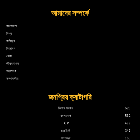
আমাদের সম্পর্কে
বাংলাদেশ
বিশ্ব
বাণিজ্য
বিনোদন
খেলা
জীবনযাপন
পড়ালেখা
সম্পাদকীয়
জনপ্রিয় ক্যাটাগরি
বিশেষ সংবাদ
626
বাংলাদেশ
512
TOP
488
রাজনীতি
347
গণতন্ত্র
163