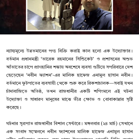
ন্যায্যমূল্যে উন্নতমানের পণ্য বিক্রি করাই কাল হলো এক উদ্যোক্তার।
বর্তমান প্রধানমন্ত্রী ‘তারেক রহমানের সিন্ডিকেট’ ও প্রশাসনের অশুভ
আঁতাতের চাপে প্রাণহানির শঙ্কায় অবশেষে ব্যবসা গুটিয়ে সপরিবারে দেশ
ছেড়েছেন ‘নবীন ফ্যাশন’-এর মালিক হাফেজ এনামুল হাসান নবীন।
বর্তমানে ফুটপাতের ব্যবসায়ী থেকে শুরু করে রিকশাচালক—সবাই যখন
চাঁদাবাজিতে অতিষ্ঠ, তখন রাজধানীর একটি শপিংমলে এই ঘটনা
উদ্যোক্তা ও সাধারণ মানুষের মাঝে তীব্র ক্ষোভ ও বোবাকান্নার সৃষ্টি
করেছে।
ঘটনার সূত্রপাত রাজধানীর বিশাল সেন্টারে। মঙ্গলবার (২৪ মার্চ) সেখানে
এক সংবাদ সম্মেলনে নবীন ফ্যাশনের মালিক হাফেজ এনামুল হাসান