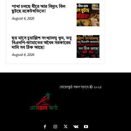
পাখা চলছে ধীরে আর বিদ্যুৎ বিল
ছুটছে রকেটগতিতে!
August 4, 2026
ছয় মাসে চুয়াল্লিশ সংখ্যালঘু খুন, তবু
বিএনপি-জামাতের অবৈধ সরকারের
দাবি সব ঠিক আছে!
August 4, 2026
দোয়েলকন্ঠ সকল স্বত্ব © ২০২৫