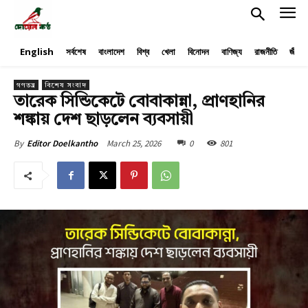
English
সর্বশেষ
বাংলাদেশ
বিশ্ব
খেলা
বিনোদন
বাণিজ্য
রাজনীতি
জীবনয
গণতন্ত্র
বিশেষ সংবাদ
তারেক সিন্ডিকেটে বোবাকান্না, প্রাণহানির
শঙ্কায় দেশ ছাড়লেন ব্যবসায়ী
March 25, 2026
0
801
By
Editor Doelkantho