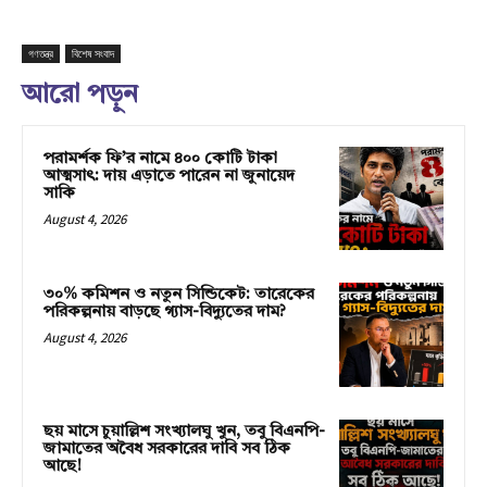
গণতন্ত্র
বিশেষ সংবাদ
আরো পড়ুন
পরামর্শক ফি’র নামে ৪০০ কোটি টাকা
আত্মসাৎ: দায় এড়াতে পারেন না জুনায়েদ
সাকি
August 4, 2026
৩০% কমিশন ও নতুন সিন্ডিকেট: তারেকের
পরিকল্পনায় বাড়ছে গ্যাস-বিদ্যুতের দাম?
August 4, 2026
ছয় মাসে চুয়াল্লিশ সংখ্যালঘু খুন, তবু বিএনপি-
জামাতের অবৈধ সরকারের দাবি সব ঠিক
আছে!