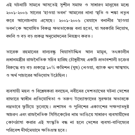
এই ঘটনাটি সামনে আসতেই সুশীল সমাজ ও সাধারণ মানুষের মধ্যে
২০০১-২০০৬ সালের ‘হাওয়া ভবন’ আমলের নানা স্মৃতি ও শঙ্কা নতুন
করে আলোচনায় এসেছে। ২০০১-২০০৬ মেয়াদে বনানীর ‘হাওয়া
ভবন’কে অঘোষিত বিকল্প ক্ষমতাকেন্দ্র বলা হতো, যা সরকারি নিয়োগ,
বদলি ও বড় বড় প্রকল্প অনুমোদনের নিয়ন্ত্রণ করত।
তারেক রহমানের বাল্যবন্ধু গিয়াসউদ্দিন আল মামুন, তৎকালীন
প্রধানমন্ত্রীর রাজনৈতিক সচিব হারিছ চৌধুরীসহ একটি প্রভাবশালী চক্রের
বিরুদ্ধে বড় বড় প্রকল্পে ১০% কমিশন (ঘুষ) নেওয়া, ব্যাংক ঋণ আত্মসাৎ
ও অর্থ পাচারের অভিযোগ উঠেছিল।
ব্যবসায়ী মহল ও বিশ্লেষকরা বলছেন, নবীনের দেশত্যাগের ঘটনা দেশের
বাজারে স্বাধীন প্রতিযোগিতা ও তরুণ উদ্যোক্তাদের সুরক্ষার অভাবকে
নগ্নভাবে ফুটিয়ে তুলেছে। প্রশাসন ও পুলিশের একাংশের পক্ষপাতদুষ্ট
আচরণ এবং রাজনৈতিক সিন্ডিকেটের নাম ভাঙিয়ে সাধারণ ব্যবসায়ীদের
কোণঠাসা করার এই সংস্কৃতি বন্ধ না হলে দেশের ব্যবসা-বাণিজ্যের
পরিবেশ দীর্ঘমেয়াদে ক্ষতিগ্রস্ত হবে।