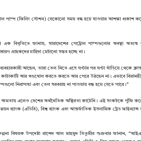
োল পাম্প (ফিলিং স্টেশন) যেকোনো সময় বন্ধ হয়ে যাওয়ার আশঙ্কা প্রকাশ ক
এক বিবৃতিতে জানায়, সারাদেশের পেট্রোল পাম্পগুলোর অবস্থা অত্যন্
ারণ গ্রাহকদের চাহিদা মেটানো সম্ভব হচ্ছে না।
হারকারী আছেন, তারা তেল নিতে এসে ঘণ্টার পর ঘণ্টা দাঁড়িয়ে থেকে ক্লান্ত
কথা কাটাকাটি আর গণ্ডগোল করতে করতে আর পেরে উঠছেন না। এভাবে বিরামহ
পগুলো নিরাপত্তা এবং তেল সরবরাহ না পাওয়ায় বন্ধ হয়ে যেতে পারে।”
রকার ক্ষমতায় এলেও দেশের অর্থনৈতিক অস্থিরতা কাটেনি। এই সংকটকে পুঁজি কর
়ন ব্যাংক (এডিবি), বিশ্ব ব্যাংক এবং আন্তর্জাতিক ইসলামিক ট্রেড ফাইন্যা
ও পরিকল্পনা বিষয়ক উপদেষ্টা রাশেদ আল মাহমুদ তিতুমীর শুক্রবার জানান, “আই