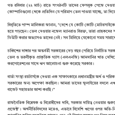
গত রবিবার (২২ মার্চ) রাতে সংগঠনটি তাদের ফেসবুক পেজে দেওয়া 
কোম্পানিগুলো থেকে প্রতিদিন যে পরিমাণ তেল পাওয়া যাচ্ছে, তা দিয়ে 
বিবৃতিতে পাম্প মালিকরা জানান, “দেশে যে কোটি কোটি মোটরসাইকেল ব্
হয়ে পড়ছেন। তেল দেওয়ার নজেল ম্যানরাও বিরক্ত, তারা গ্রাহকদের
ডিউটি করার অভ্যাসও তাদের নেই। সব মিলিয়ে যেকোনো সময় সারাদেশে
চব্বিশের দাঙ্গার পর অন্তর্বর্তী সরকারের দেড় বছর পেরিয়ে নির্বাচিত
তেল ও তরলীকৃত প্রাকৃতিক গ্যাস (এলএনজি) আমদানির খাত দেখিয়ে এশীয
করপোরেশনের সাথে ঋণ আলোচনা শুরু করেছে সরকার।
বার্তা সংস্থা রয়টার্সকে দেওয়া এক সাক্ষাৎকারে প্রধানমন্ত্রীর অর্থ 
সরকারের জন্য অপেক্ষা করছিল। আমরা তাদের জুলাইয়ের বদলে এখন
বাজেট সহায়তার আশা করছি।”
রাজনৈতিক বিশ্লেষক ও বিরোধীদের দাবি, সরকার দায়িত্ব নেওয়ার শ
প্রজেক্ট’। অর্থনীতিবিদদের মতেও, এভাবে বিদেশি ঋণের ওপর অতি-নির