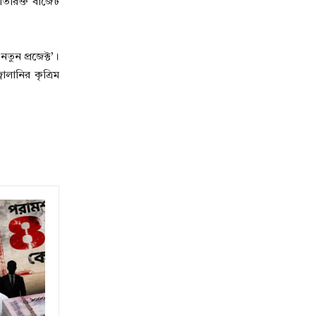
িরিক্ত বাজেট
ুন প্রজেক্ট’।
লানির কৃত্রিম