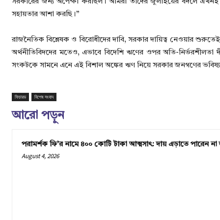
সরকারের জন্য অপেক্ষা করছিল। আমরা তাদের জুলাইয়ের বদলে এখনই ত
সহায়তার আশা করছি।”
রাজনৈতিক বিশ্লেষক ও বিরোধীদের দাবি, সরকার দায়িত্ব নেওয়ার শুরুতে
অর্থনীতিবিদদের মতেও, এভাবে বিদেশি ঋণের ওপর অতি-নির্ভরশীলতা দীর্ঘ
সংকটকে সামনে এনে এই বিশাল অঙ্কের ঋণ নিয়ে সরকার জনগণের ভবিষ্যৎ
ফিচারড
বিশেষ সংবাদ
আরো পড়ুন
পরামর্শক ফি’র নামে ৪০০ কোটি টাকা আত্মসাৎ: দায় এড়াতে পারেন না 
August 4, 2026