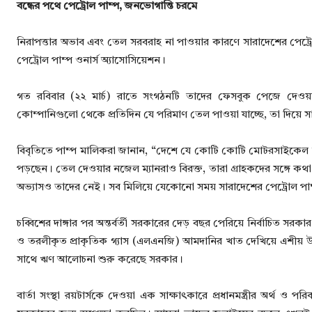
বন্ধের পথে পেট্রোল পাম্প, জনভোগান্তি চরমে
নিরাপত্তার অভাব এবং তেল সরবরাহ না পাওয়ার কারণে সারাদেশের পেট্র
পেট্রোল পাম্প ওনার্স অ্যাসোসিয়েশন।
গত রবিবার (২২ মার্চ) রাতে সংগঠনটি তাদের ফেসবুক পেজে দেওয়া 
কোম্পানিগুলো থেকে প্রতিদিন যে পরিমাণ তেল পাওয়া যাচ্ছে, তা দিয়ে সাধ
বিবৃতিতে পাম্প মালিকরা জানান, “দেশে যে কোটি কোটি মোটরসাইকেল ব্যব
পড়ছেন। তেল দেওয়ার নজেল ম্যানরাও বিরক্ত, তারা গ্রাহকদের সঙ্গে 
অভ্যাসও তাদের নেই। সব মিলিয়ে যেকোনো সময় সারাদেশের পেট্রোল পাম্
চব্বিশের দাঙ্গার পর অন্তর্বর্তী সরকারের দেড় বছর পেরিয়ে নির্বাচিত স
ও তরলীকৃত প্রাকৃতিক গ্যাস (এলএনজি) আমদানির খাত দেখিয়ে এশীয় উন্নয
সাথে ঋণ আলোচনা শুরু করেছে সরকার।
বার্তা সংস্থা রয়টার্সকে দেওয়া এক সাক্ষাৎকারে প্রধানমন্ত্রীর অর্থ 