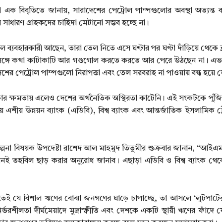
এক বিবৃতিতে জানায়, সারাদেশের পেট্রোল পাম্পগুলোর অবস্থা অত্যন্ত
সাধারণ গ্রাহকদের চাহিদা মেটানো সম্ভব হচ্ছে না।
যবহারকারী আছেন, তারা তেল নিতে এসে ঘণ্টার পর ঘণ্টা দাঁড়িয়ে থেকে ক্লা
 সঙ্গে কথা কাটাকাটি আর গণ্ডগোল করতে করতে আর পেরে উঠছেন না। এভা
র পেট্রোল পাম্পগুলো নিরাপত্তা এবং তেল সরবরাহ না পাওয়ায় বন্ধ হয়ে 
 সরকার ক্ষমতায় এলেও দেশের অর্থনৈতিক অস্থিরতা কাটেনি। এই সংকটকে পুঁজি
় উন্নয়ন ব্যাংক (এডিবি), বিশ্ব ব্যাংক এবং আন্তর্জাতিক ইসলামিক ট্রে
ও পরিকল্পনা বিষয়ক উপদেষ্টা রাশেদ আল মাহমুদ তিতুমীর শুক্রবার জানান, “আইএ
ই তহবিল ছাড় করার অনুরোধ জানাব। এছাড়া এডিবি ও বিশ্ব ব্যাংক থেক
ুরুতেই যে বিশাল ঋণের বোঝা জনগণের ঘাড়ে চাপাচ্ছে, তা আসলে ‘লুটপাট
্ভরশীলতা দীর্ঘমেয়াদে মুদ্রাস্ফীতি এবং দেশকে একটি স্থায়ী ঋণের ফাঁদে