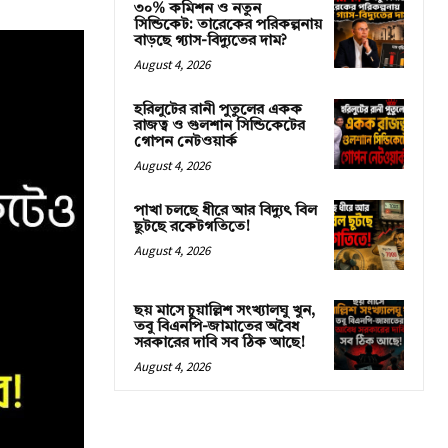
৩০% কমিশন ও নতুন
সিন্ডিকেট: তারেকের পরিকল্পনায়
বাড়ছে গ্যাস-বিদ্যুতের দাম?
August 4, 2026
হরিলুটের রানী পুতুলের একক
রাজত্ব ও গুলশান সিন্ডিকেটের
গোপন নেটওয়ার্ক
August 4, 2026
পাখা চলছে ধীরে আর বিদ্যুৎ বিল
ছুটছে রকেটগতিতে!
August 4, 2026
ছয় মাসে চুয়াল্লিশ সংখ্যালঘু খুন,
তবু বিএনপি-জামাতের অবৈধ
সরকারের দাবি সব ঠিক আছে!
August 4, 2026