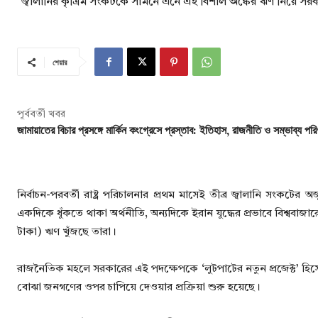
জ্বালানির কৃত্রিম সংকটকে সামনে এনে এই বিশাল অঙ্কের ঋণ নিয়ে স
শেয়ার
পূর্ববর্তী খবর
জামায়াতের বিচার প্রসঙ্গে মার্কিন কংগ্রেসে প্রস্তাব: ইতিহাস, রাজনীতি ও সম্ভাব্য পর
নির্বাচন-পরবর্তী রাষ্ট্র পরিচালনার প্রথম মাসেই তীব্র জ্বালানি সং
একদিকে ধুঁকতে থাকা অর্থনীতি, অন্যদিকে ইরান যুদ্ধের প্রভাবে বিশ্ববাজ
টাকা) ঋণ খুঁজছে তারা।
রাজনৈতিক মহলে সরকারের এই পদক্ষেপকে ‘লুটপাটের নতুন প্রজেক্ট’ হি
বোঝা জনগণের ওপর চাপিয়ে দেওয়ার প্রক্রিয়া শুরু হয়েছে।