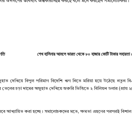
রকার জনগণের ভবিষ্যৎ অন্ধকারাচ্ছন্ন করছে বলে মনে করছেন সমালোচকরা।
িণতি
শেখ হাসিনার আমলে ভারত থেকে ৮০ হাজার কোটি টাকার সহায়তা 
কটের অজুহাত দেখিয়ে বিপুল পরিমাণ বিদেশি ঋণ নিতে মরিয়া হয়ে উঠেছে নতুন 
ারে তেলের চড়া দামের অজুহাত দেখিয়ে জরুরি ভিত্তিতে ২ বিলিয়ন ডলার (প্রায়
সেবে আখ্যায়িত করা হচ্ছে। সমালোচকদের মতে, ক্ষমতা গ্রহণের পরপরই বিশ