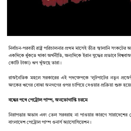
নির্বাচন-পরবর্তী রাষ্ট্র পরিচালনার প্রথম মাসেই তীব্র জ্বালানি সং
একদিকে ধুঁকতে থাকা অর্থনীতি, অন্যদিকে ইরান যুদ্ধের প্রভাবে বিশ্বব
কোটি টাকা) ঋণ খুঁজছে তারা।
রাজনৈতিক মহলে সরকারের এই পদক্ষেপকে ‘লুটপাটের নতুন প্রজেক্
অংকের ঋণের বোঝা জনগণের ওপর চাপিয়ে দেওয়ার প্রক্রিয়া শুরু হয়
বন্ধের পথে পেট্রোল পাম্প, জনভোগান্তি চরমে
নিরাপত্তার অভাব এবং তেল সরবরাহ না পাওয়ার কারণে সারাদেশের প
বাংলাদেশ পেট্রোল পাম্প ওনার্স অ্যাসোসিয়েশন।