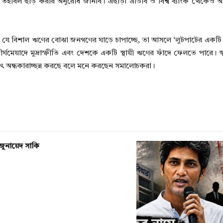
হবিল ছাড় করার অনুরোধ জানাব। এছাড়া এডিবি ও বিশ্ব ব্যাংক থেকেও অত
ই যে বিশাল ঋণের বোঝা জনগণের ঘাড়ে চাপাচ্ছে, তা আসলে ‘লুটপাটের একটি নত
মেয়াদে মুদ্রাস্ফীতি এবং দেশকে একটি স্থায়ী ঋণের ফাঁদে ফেলতে পারে। জ্বা
 অন্ধকারাচ্ছন্ন করছে বলে মনে করছেন সমালোচকরা।
জুনায়েদ সাকি