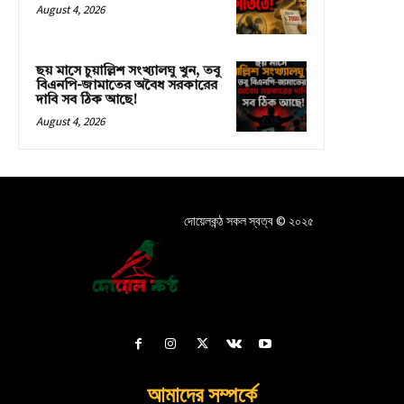
August 4, 2026
ছয় মাসে চুয়াল্লিশ সংখ্যালঘু খুন, তবু
বিএনপি-জামাতের অবৈধ সরকারের
দাবি সব ঠিক আছে!
August 4, 2026
দোয়েলকন্ঠ সকল স্বত্ব © ২০২৫
আমাদের সম্পর্কে