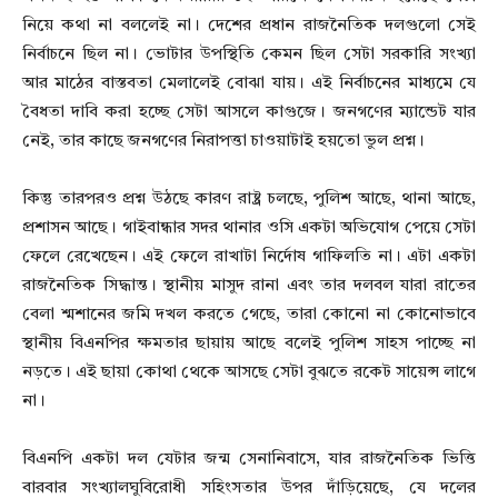
নিয়ে কথা না বললেই না। দেশের প্রধান রাজনৈতিক দলগুলো সেই
নির্বাচনে ছিল না। ভোটার উপস্থিতি কেমন ছিল সেটা সরকারি সংখ্যা
আর মাঠের বাস্তবতা মেলালেই বোঝা যায়। এই নির্বাচনের মাধ্যমে যে
বৈধতা দাবি করা হচ্ছে সেটা আসলে কাগুজে। জনগণের ম্যান্ডেট যার
নেই, তার কাছে জনগণের নিরাপত্তা চাওয়াটাই হয়তো ভুল প্রশ্ন।
কিন্তু তারপরও প্রশ্ন উঠছে কারণ রাষ্ট্র চলছে, পুলিশ আছে, থানা আছে,
প্রশাসন আছে। গাইবান্ধার সদর থানার ওসি একটা অভিযোগ পেয়ে সেটা
ফেলে রেখেছেন। এই ফেলে রাখাটা নির্দোষ গাফিলতি না। এটা একটা
রাজনৈতিক সিদ্ধান্ত। স্থানীয় মাসুদ রানা এবং তার দলবল যারা রাতের
বেলা শ্মশানের জমি দখল করতে গেছে, তারা কোনো না কোনোভাবে
স্থানীয় বিএনপির ক্ষমতার ছায়ায় আছে বলেই পুলিশ সাহস পাচ্ছে না
নড়তে। এই ছায়া কোথা থেকে আসছে সেটা বুঝতে রকেট সায়েন্স লাগে
না।
বিএনপি একটা দল যেটার জন্ম সেনানিবাসে, যার রাজনৈতিক ভিত্তি
বারবার সংখ্যালঘুবিরোধী সহিংসতার উপর দাঁড়িয়েছে, যে দলের