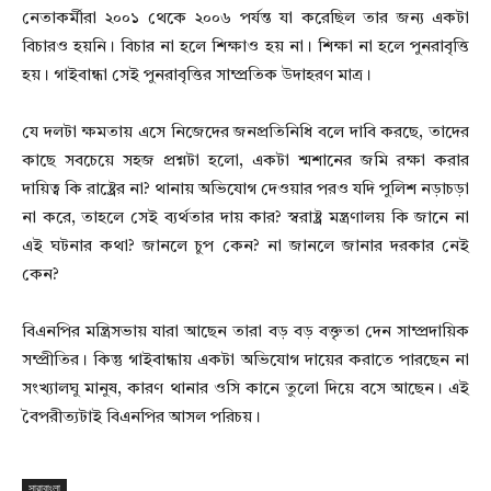
নেতাকর্মীরা ২০০১ থেকে ২০০৬ পর্যন্ত যা করেছিল তার জন্য একটা
বিচারও হয়নি। বিচার না হলে শিক্ষাও হয় না। শিক্ষা না হলে পুনরাবৃত্তি
হয়। গাইবান্ধা সেই পুনরাবৃত্তির সাম্প্রতিক উদাহরণ মাত্র।
যে দলটা ক্ষমতায় এসে নিজেদের জনপ্রতিনিধি বলে দাবি করছে, তাদের
কাছে সবচেয়ে সহজ প্রশ্নটা হলো, একটা শ্মশানের জমি রক্ষা করার
দায়িত্ব কি রাষ্ট্রের না? থানায় অভিযোগ দেওয়ার পরও যদি পুলিশ নড়াচড়া
না করে, তাহলে সেই ব্যর্থতার দায় কার? স্বরাষ্ট্র মন্ত্রণালয় কি জানে না
এই ঘটনার কথা? জানলে চুপ কেন? না জানলে জানার দরকার নেই
কেন?
বিএনপির মন্ত্রিসভায় যারা আছেন তারা বড় বড় বক্তৃতা দেন সাম্প্রদায়িক
সম্প্রীতির। কিন্তু গাইবান্ধায় একটা অভিযোগ দায়ের করাতে পারছেন না
সংখ্যালঘু মানুষ, কারণ থানার ওসি কানে তুলো দিয়ে বসে আছেন। এই
বৈপরীত্যটাই বিএনপির আসল পরিচয়।
সারাবাংলা