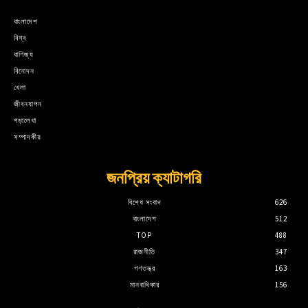
বাংলাদেশ
বিশ্ব
বাণিজ্য
বিনোদন
খেলা
জীবনযাপন
পড়ালেখা
সম্পাদকীয়
জনপ্রিয় ক্যাটাগরি
বিশেষ সংবাদ
626
বাংলাদেশ
512
TOP
488
রাজনীতি
347
গণতন্ত্র
163
মানবাধিকার
156