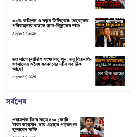
৩০% কমিশন ও নতুন সিন্ডিকেট: তারেকের
পরিকল্পনায় বাড়ছে গ্যাস-বিদ্যুতের দাম?
August 4, 2026
ছয় মাসে চুয়াল্লিশ সংখ্যালঘু খুন, তবু বিএনপি-
জামাতের অবৈধ সরকারের দাবি সব ঠিক
আছে!
August 4, 2026
সর্বশেষ
পরামর্শক ফি’র নামে ৪০০ কোটি
টাকা আত্মসাৎ: দায় এড়াতে পারেন না
জুনায়েদ সাকি