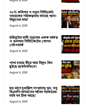
August 4, 2026
৩০% কমিশন ও নতুন সিন্ডিকেট:
তারেকের পরিকল্পনায় বাড়ছে গ্যাস-
বিদ্যুতের দাম?
August 4, 2026
হরিলুটের রানী পুতুলের একক রাজত্ব
ও গুলশান সিন্ডিকেটের গোপন
নেটওয়ার্ক
August 4, 2026
পাখা চলছে ধীরে আর বিদ্যুৎ বিল
ছুটছে রকেটগতিতে!
August 4, 2026
ছয় মাসে চুয়াল্লিশ সংখ্যালঘু খুন, তবু
বিএনপি-জামাতের অবৈধ সরকারের
দাবি সব ঠিক আছে!
August 4, 2026