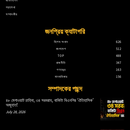
জীবনযাপন
পড়ালেখা
সম্পাদকীয়
জনপ্রিয় ক্যাটাগরি
বিশেষ সংবাদ
626
বাংলাদেশ
512
TOP
488
রাজনীতি
347
গণতন্ত্র
163
মানবাধিকার
156
সম্পাদকের পছন্দ
৪৮ মেগাওয়াট চাহিদা, ৩৪ সরবরাহ, বাকিটা বিএনপির ‘ঐতিহাসিক’
অজুহাত!
July 28, 2026