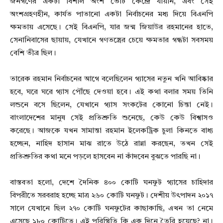
জনগণের একটা বিশাল অংশ ভোট কেন্দ্রে যায়নি, এবং সেই
অংশগ্রহণহীন, কার্যত পাতানো একটা নির্বাচনের মধ্য দিয়ে বিএনপি
ক্ষমতায় এসেছে। সেই বিএনপি, যার জন্ম জিয়াউর রহমানের হাতে,
সেনানিবাসের ছায়ায়, যেখানে গণতন্ত্রের চেয়ে ক্ষমতার গন্ধটা সবসময়
বেশি তীব্র ছিল।
তারেক রহমান নির্বাচনের আগে বলেছিলেন গ্যাসের নতুন খনি আবিষ্কার
হবে, ঘরে ঘরে গ্যাস পৌঁছে দেওয়া হবে। এই কথা বলার সময় তিনি
লন্ডনে বসে ছিলেন, যেখানে গ্যাস সংকটের কোনো চিন্তা নেই।
বাংলাদেশের মানুষ সেই প্রতিশ্রুতি শুনেছে, কেউ কেউ বিশ্বাসও
করেছে। আজকে যখন সামান্তা রহমান ইলেকট্রিক চুলা কিনতে বাধ্য
হচ্ছেন, নাহিদ হাসান মাঝ রাতে উঠে রান্না করছেন, তখন সেই
প্রতিশ্রুতির কথা মনে পড়লে হাসবেন না কাঁদবেন বুঝতে পারছি না।
বাস্তবতা হলো, দেশে দৈনিক ৪০০ কোটি ঘনফুট গ্যাসের চাহিদার
বিপরীতে সরবরাহ হচ্ছে মাত্র ২৬০ কোটি ঘনফুট। দেশীয় উৎপাদন ২০১৭
সালে যেখানে ছিল ২৭০ কোটি ঘনফুটের কাছাকাছি, এখন তা নেমে
এসেছে ১৮০ কোটিতে। এই পরিস্থিতি কি এক দিনে তৈরি হয়েছে? না।