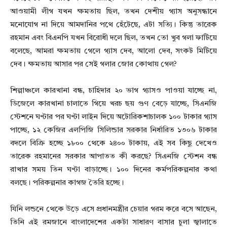
আওয়ামী লীগ যখন ক্ষমতায় ছিল, তখন দেশীয় গ্যাস অনুসন্ধানে
মনোযোগ না দিয়ে আমদানির পথে হেঁটেছে, এটা সত্যি। কিন্তু তারেক
রহমান এবং বিএনপি যখন বিরোধী দলে ছিল, তখন তো খুব গলা ফাটিয়ে
বলেছে, আমরা ক্ষমতায় গেলে গ্যাস দেব, আলো দেব, সংকট মিটিয়ে
দেব। ক্ষমতায় আসার পর সেই গলার জোর কোথায় গেল?
শিল্পাঞ্চলে কারখানা বন্ধ, চাহিদার ২০ ভাগ গ্যাসও পাওয়া যাচ্ছে না,
ডিজেলে কারখানা চালাতে গিয়ে খরচ ছয় গুণ বেড়ে যাচ্ছে, সিএনজি
স্টেশনে ঘণ্টার পর ঘণ্টা লাইন দিয়ে অটোরিকশাচালক ১০০ টাকার গ্যাস
পাচ্ছে, ১২ কেজির এলপিজি সিলিন্ডার সরকার নির্ধারিত ১৩০৬ টাকার
বদলে বিক্রি হচ্ছে ১৮০০ থেকে ২৪০০ টাকায়, এই সব কিছু দেখেও
তারেক রহমানের সরকার আপাতত কী করছে? সিএনজি স্টেশন বন্ধ
রাখার সময় তিন ঘণ্টা বাড়াচ্ছে। ১০০ দিনের কর্মপরিকল্পনার কথা
বলছে। পরিকল্পনার কাগজ তৈরি হচ্ছে।
যিনি লন্ডনে থেকে উড়ে এসে প্রধানমন্ত্রীর চেয়ার গরম করে বসে আছেন,
তিনি এই রমজানে বাংলাদেশের একটা সাধারণ বাসার চুলা জ্বালাতে