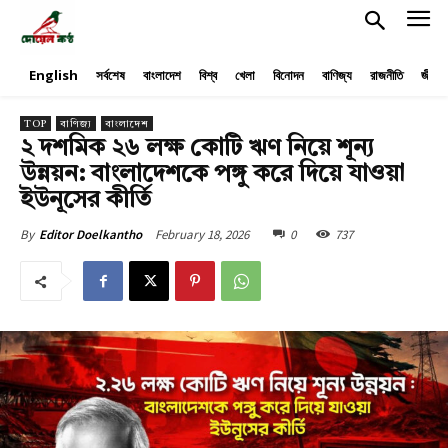
English
সর্বশেষ
বাংলাদেশ
বিশ্ব
খেলা
বিনোদন
বাণিজ্য
রাজনীতি
জীবনয
TOP
বাণিজ্য
বাংলাদেশ
২ দশমিক ২৬ লক্ষ কোটি ঋণ নিয়ে শূন্য
উন্নয়ন: বাংলাদেশকে পঙ্গু করে দিয়ে যাওয়া
ইউনূসের কীর্তি
February 18, 2026
0
737
By
Editor Doelkantho