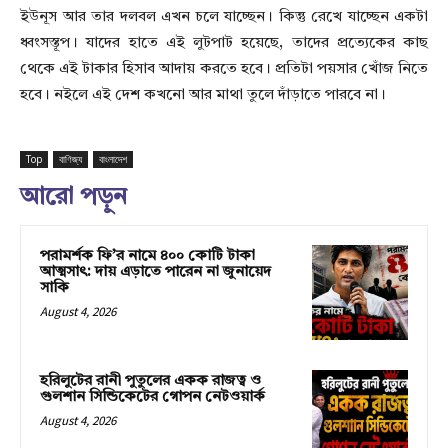
ইউনূস আর তার দলবল এখন চলে যাচ্ছেন। কিন্তু রেখে যাচ্ছেন একটা
ধ্বংসস্তূপ। যাদের হাতে এই লুটপাট হয়েছে, তাদের প্রত্যেকের কাছ
থেকে এই টাকার হিসাব আদায় করতে হবে। প্রতিটা পয়সার খোঁজ নিতে
হবে। নইলে এই দেশ কখনো আর মাথা তুলে দাঁড়াতে পারবে না।
Top
বাণিজ্য
বাংলাদেশ
আরো পড়ুন
পরামর্শক ফি’র নামে ৪০০ কোটি টাকা
আত্মসাৎ: দায় এড়াতে পারেন না জুনায়েদ
সাকি
August 4, 2026
হরিলুটের রানী পুতুলের একক রাজত্ব ও
গুলশান সিন্ডিকেটের গোপন নেটওয়ার্ক
August 4, 2026