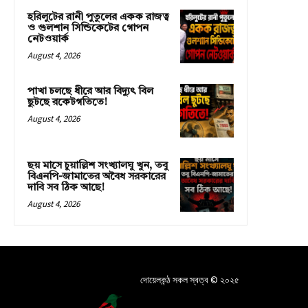
হরিলুটের রানী পুতুলের একক রাজত্ব
ও গুলশান সিন্ডিকেটের গোপন
নেটওয়ার্ক
August 4, 2026
পাখা চলছে ধীরে আর বিদ্যুৎ বিল
ছুটছে রকেটগতিতে!
August 4, 2026
ছয় মাসে চুয়াল্লিশ সংখ্যালঘু খুন, তবু
বিএনপি-জামাতের অবৈধ সরকারের
দাবি সব ঠিক আছে!
August 4, 2026
দোয়েলকন্ঠ সকল স্বত্ব © ২০২৫