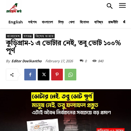
English
সর্বশেষ
বাংলাদেশ
বিশ্ব
খেলা
বিনোদন
বাণিজ্য
রাজনীতি
জীবনয
বাংলাদেশ
গণতন্ত্র
বিশেষ সংবাদ
কুড়িগ্রাম-১ এ ভোটার নেই, তবু ভোট ১০০%
পূর্ণ
February 17, 2026
0
840
By
Editor Doelkantho