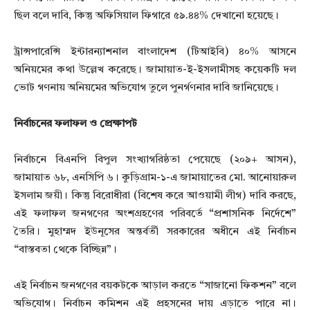
ছিল বলে দাবি, কিন্তু অফিসিয়াল ফিগারে ৫৯.৪৪% দেখানো হয়েছে।
ট্রান্সপারেন্সি ইন্টারন্যাশনাল বাংলাদেশ (টিআইবি) ৪০% আসনে
অনিয়মের কথা উল্লেখ করেছে। জামায়াত-ই-ইসলামীসহ কয়েকটি দল
ভোট গণনায় অনিয়মের অভিযোগ তুলে পুনর্গণনার দাবি জানিয়েছে।
নির্বাচনের ফলাফল ও প্রেক্ষাপট
নির্বাচনে বিএনপি বিপুল সংখ্যাগরিষ্ঠতা পেয়েছে (২০৯+ আসন),
জামায়াত ৬৮, এনসিপি ৬। কুড়িগ্রাম-১-এ জামায়াতের মো. আনোয়ারুল
ইসলাম জয়ী। কিন্তু বিরোধীরা (বিশেষ করে আওয়ামী লীগ) দাবি করছে,
এই ফলাফল জনগণের অংশগ্রহণের পরিবর্তে “প্রশাসনিক নির্দেশে”
তৈরি। মুহাম্মদ ইউনূসের অন্তর্বর্তী সরকারের অধীনে এই নির্বাচন
“বাস্তবতা থেকে বিচ্ছিন্ন”।
এই নির্বাচন জনগণের বয়কটকে আড়াল করতে “সাজানো ফিকশন” বলে
অভিযোগ। নির্বাচন কমিশন এই প্রহসনের দায় এড়াতে পারে না।