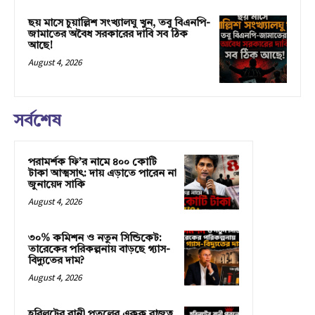
ছয় মাসে চুয়াল্লিশ সংখ্যালঘু খুন, তবু বিএনপি-
জামাতের অবৈধ সরকারের দাবি সব ঠিক
আছে!
August 4, 2026
সর্বশেষ
পরামর্শক ফি’র নামে ৪০০ কোটি
টাকা আত্মসাৎ: দায় এড়াতে পারেন না
জুনায়েদ সাকি
August 4, 2026
৩০% কমিশন ও নতুন সিন্ডিকেট:
তারেকের পরিকল্পনায় বাড়ছে গ্যাস-
বিদ্যুতের দাম?
August 4, 2026
হরিলুটের রানী পুতুলের একক রাজত্ব