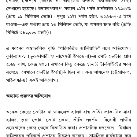
পোলিং স্টেশনে ভোটার না থাকলেও গণনায় অস্বাভাবিক সংখ্যা
দেখানো হয়েছে। উদাহরণস্বরূপ: সকাল ১১টা পর্যন্ত টার্নআউট ১৪.৯৬%
(প্রায় ১৯ মিলিয়ন ভোট)। দুপুর ১২টা পর্যন্ত হঠাৎ ৩২.৮৮%-এ উঠে
যাওয়া—এক ঘণ্টায় প্রায় ২৩ মিলিয়ন ভোট, যা অসম্ভব দ্রুত গতি (প্রতি
মিনিটে ৩৮১,০০০ ভোট)।
এ ধরনের অস্বাভাবিক বৃদ্ধি “পরিকল্পিত জালিয়াতি” বলে অভিযোগ।
কুড়িগ্রাম-১ (ভূরুঙ্গামারী ও নাগেশ্বরী উপজেলা)-এ মোট ভোটার প্রায়
৫.৬৪ লাখ, কেন্দ্র ২৩১। এখানে কিছু কেন্দ্রে ১০০% টার্নআউটের খবর
এসেছে, যেখানে ভোটার উপস্থিতি ছিল না। অন্য আসনেও (চট্টগ্রাম-৩,
গাইবান্ধা-৪) একই অভিযোগ।
অন্যান্য গুরুতর অভিযোগ
অনেক কেন্দ্রে ভোটার না থাকলেও ব্যালট বাক্স ভর্তি। প্রাক-সিল মারা
ব্যালট, ভুয়া ভোট, ভোট কেনা, ভীতি প্রদর্শন। বিরোধী প্রার্থীর
এজেন্টদের কেন্দ্র থেকে বিতাড়িত করা। প্রশাসনিক হস্তক্ষেপ—নির্বাচন
কমিশনের পরিবর্তে প্রশাসন নিয়ন্ত্রণ করেছে। সামগ্রিক টার্নআউট কম