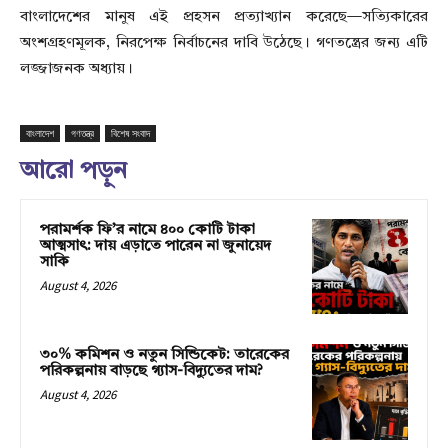
বাংলাদেশের মানুষ এই প্রহসন প্রত্যাখ্যান করেছে—সত্যিকারের
অংশগ্রহণমূলক, নিরপেক্ষ নির্বাচনের দাবি উঠেছে। গণতন্ত্রের জন্য এটি
লজ্জাজনক অধ্যায়।
বাংলাদেশ
গণতন্ত্র
বিশেষ সংবাদ
আরো পড়ুন
পরামর্শক ফি’র নামে ৪০০ কোটি টাকা
আত্মসাৎ: দায় এড়াতে পারেন না জুনায়েদ
সাকি
August 4, 2026
৩০% কমিশন ও নতুন সিন্ডিকেট: তারেকের
পরিকল্পনায় বাড়ছে গ্যাস-বিদ্যুতের দাম?
August 4, 2026