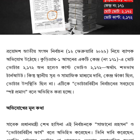
ত্রয়োদশ জাতীয় সংসদ নির্বাচন (১২ ফেব্রুয়ারি ২০২৬) নিয়ে ব্যাপক
অভিযোগ উঠেছে। কুড়িগ্রাম-১ আসনের একটি কেন্দ্র (নং ১৭১)-এ মোট
ভোটার ২,১৭২ জন হলেও কাস্ট ভোটও ২,১৭২—অর্থাৎ শতভাগ
টার্নআউট। কিন্তু স্থানীয় সূত্র ও সামাজিক মাধ্যমে দাবি, কেন্দ্র ফাঁকা ছিল,
ভোটার উপস্থিতি ছিল না। এটিকে “ভোটারবিহীন নির্বাচনের সবচেয়ে
স্পষ্ট প্রমাণ” বলে অভিহিত করা হচ্ছে।
অভিযোগের মূল কথা
সাবেক প্রধানমন্ত্রী শেখ হাসিনা এই নির্বাচনকে “সাজানো প্রহসন” ও
“ভোটারবিহীন ফার্স” বলে অভিহিত করেছেন। তিনি দাবি করেছেন,