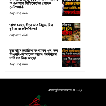
ও গুলশান সিন্ডিকেটের গোপন
নেটওয়ার্ক
August 4, 2026
পাখা চলছে ধীরে আর বিদ্যুৎ বিল
ছুটছে রকেটগতিতে!
August 4, 2026
ছয় মাসে চুয়াল্লিশ সংখ্যালঘু খুন, তবু
বিএনপি-জামাতের অবৈধ সরকারের
দাবি সব ঠিক আছে!
August 4, 2026
দোয়েলকন্ঠ সকল স্বত্ব © ২০২৫