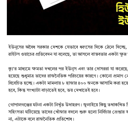
ইউনূসের অবৈধ সরকার দেশকে যেভাবে ধ্বংসের দিকে ঠেলে দিচ্ছে, তা
রাইটস ওয়াচের প্রতিবেদন যা বলেছে, তা আসলে বাস্তবতার একটা ক্ষুদ্র
ক্যু’র মাধ্যমে ক্ষমতা দখলের পর ইউনূস এবং তার দোসররা যা করেছে, 
হয়েছে শুধুমাত্র তাদের রাজনৈতিক পরিচয়ের কারণে। কোনো প্রমাণ নেই
বিবেচিত হচ্ছে। একটা মামলায় ৮ হাজার ৪০০ জনকে আসামি করা হয়েছ
হবে, কিন্তু সংখ্যাটা বাড়াতেই হবে, ভয় দেখাতেই হবে।
গোপালগঞ্জের ঘটনা একটা নিখুঁত উদাহরণ। জুলাইয়ে কিছু তথাকথিত শিক
সহিংসতা ঘটিয়েছে তাদের খোঁজার বদলে শুরু হলো নির্বিচার গ্রেপ্
না, এটাকে বলে রাজনৈতিক প্রতিশোধ।