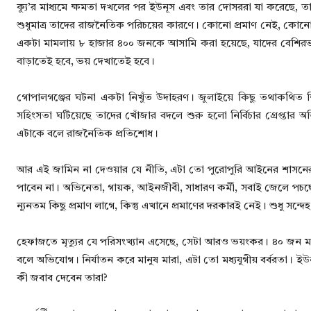
ক্যু’র মাধ্যমে ক্ষমতা দখলের পর ইউনূস এবং তার দোসররা যা করেছে, তা 
শুধুমাত্র তাদের রাজনৈতিক পরিচয়ের কারণে। কোনো প্রমাণ নেই, কোনো সুষ্
একটা মামলায় ৮ হাজার ৪০০ জনকে আসামি করা হয়েছে, যাদের বেশিরভাগ
বাড়াতেই হবে, ভয় দেখাতেই হবে।
গোপালগঞ্জের ঘটনা একটা নিখুঁত উদাহরণ। জুলাইয়ে কিছু তথাকথিত শিক
সহিংসতা ঘটিয়েছে তাদের খোঁজার বদলে শুরু হলো নির্বিচার গ্রেপ্তা
এটাকে বলে রাজনৈতিক প্রতিশোধ।
আর এই জামিন না দেওয়ার যে নীতি, এটা তো পুরোপুরি আইনের শাসনের ওপর
পাবেন না। অভিনেতা, গায়ক, আইনজীবী, সাধারণ কর্মী, সবাই জেলে পচ
ন্যূনতম কিছু প্রমাণ লাগে, কিন্তু এখানে প্রমাণের দরকারই নেই। শুধু সন্
হেফাজতে মৃত্যুর যে পরিসংখ্যান এসেছে, সেটা আরও ভয়ংকর। ৪০ জন মান
বলে অভিযোগ। নির্যাতন করে মানুষ মারা, এটা তো মধ্যযুগীয় বর্বরতা। 
কী জবাব দেবেন তারা?