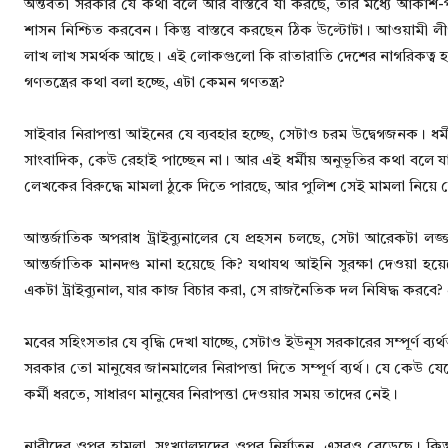
অন্তর্বর্তী সরকার যে কথা বলে আর বাস্তবে যা করছে, তার মধ্যে আকাশ
শাসন নিশ্চিত করবেন। কিন্তু বাস্তবে করছেন ঠিক উল্টোটা। আওয়ামী 
লাখ লাখ সমর্থক আছে। এই লোকগুলো কি রাতারাতি দেশের নাগরিকত্ব হা
গণতন্ত্রের কথা বলা হচ্ছে, এটা কেমন গণতন্ত্র?
সাইবার নিরাপত্তা আইনের যে ব্যবহার হচ্ছে, সেটাও চরম উদ্বেগজনক। ধর
সাংবাদিক, কেউ রেহাই পাচ্ছেন না। আর এই ধর্মীয় অনুভূতির কথা 
লেখকের বিরুদ্ধে মামলা ঠুকে দিতে পারছে, আর পুলিশ সেই মামলা নিয়ে গ্রেপ
আন্তর্জাতিক অপরাধ ট্রাইব্যুনালের যে প্রহসন চলছে, সেটা আরেকটা লজ্জ
আন্তর্জাতিক মানদণ্ড মানা হয়েছে কি? যথাযথ আইনি সুরক্ষা দেওয়া হয
একটা ট্রাইব্যুনাল, যার কাজ বিচার করা, সে রাজনৈতিক দল নিষিদ্ধ করবে?
মবের সহিংসতার যে বৃদ্ধি দেখা যাচ্ছে, সেটাও ইউনূস সরকারের সম্পূর্ণ ব্
সরকার তো মানুষের জানমালের নিরাপত্তা দিতে সম্পূর্ণ ব্যর্থ। যে কেউ যেকো
কর্মী ধরতে, সাধারণ মানুষের নিরাপত্তা দেওয়ার সময় তাদের নেই।
নারীদের ওপর হামলা, সংখ্যালঘুদের ওপর নির্যাতন, এসবও বেড়েছে। কি