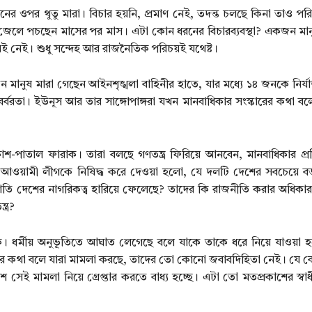
পর থুতু মারা। বিচার হয়নি, প্রমাণ নেই, তদন্ত চলছে কিনা তাও পরিষ্কা
ই জেলে পচছেন মাসের পর মাস। এটা কোন ধরনের বিচারব্যবস্থা? একজন ম
কারই নেই। শুধু সন্দেহ আর রাজনৈতিক পরিচয়ই যথেষ্ট।
মানুষ মারা গেছেন আইনশৃঙ্খলা বাহিনীর হাতে, যার মধ্যে ১৪ জনকে নির্য
 বর্বরতা। ইউনূস আর তার সাঙ্গোপাঙ্গরা যখন মানবাধিকার সংস্কারের কথা 
াশ-পাতাল ফারাক। তারা বলছে গণতন্ত্র ফিরিয়ে আনবেন, মানবাধিকার প্রত
। আওয়ামী লীগকে নিষিদ্ধ করে দেওয়া হলো, যে দলটি দেশের সবচেয়ে 
ি দেশের নাগরিকত্ব হারিয়ে ফেলেছে? তাদের কি রাজনীতি করার অধিকা
ত্র?
ক। ধর্মীয় অনুভূতিতে আঘাত লেগেছে বলে যাকে তাকে ধরে নিয়ে যাওয়া 
ুভূতির কথা বলে যারা মামলা করছে, তাদের তো কোনো জবাবদিহিতা নেই। য
ই মামলা নিয়ে গ্রেপ্তার করতে বাধ্য হচ্ছে। এটা তো মতপ্রকাশের স্বাধীন