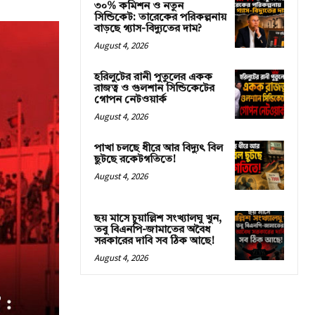
৩০% কমিশন ও নতুন
সিন্ডিকেট: তারেকের পরিকল্পনায়
বাড়ছে গ্যাস-বিদ্যুতের দাম?
August 4, 2026
হরিলুটের রানী পুতুলের একক
রাজত্ব ও গুলশান সিন্ডিকেটের
গোপন নেটওয়ার্ক
August 4, 2026
পাখা চলছে ধীরে আর বিদ্যুৎ বিল
ছুটছে রকেটগতিতে!
August 4, 2026
ছয় মাসে চুয়াল্লিশ সংখ্যালঘু খুন,
তবু বিএনপি-জামাতের অবৈধ
সরকারের দাবি সব ঠিক আছে!
August 4, 2026