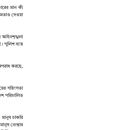
চারের মান কী
ষমতাও দেওয়া
র আইনশৃঙ্খলা
। পুলিশ ব্যস্ত
 অপরাধ করছে,
য়ের সহিংসতা
দেশ পরিচালিত
, মানুষ চাকরি
নুষ গ্রেপ্তার