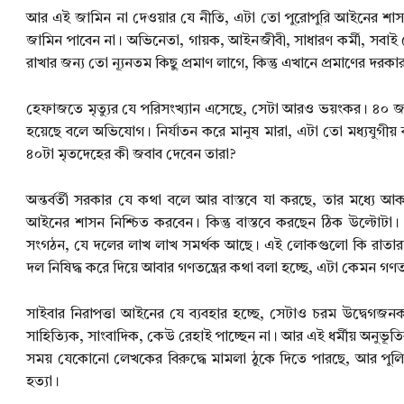
আর এই জামিন না দেওয়ার যে নীতি, এটা তো পুরোপুরি আইনের শাসনের ও
জামিন পাবেন না। অভিনেতা, গায়ক, আইনজীবী, সাধারণ কর্মী, সবা
রাখার জন্য তো ন্যূনতম কিছু প্রমাণ লাগে, কিন্তু এখানে প্রমাণের দর
হেফাজতে মৃত্যুর যে পরিসংখ্যান এসেছে, সেটা আরও ভয়ংকর। ৪০ জন 
হয়েছে বলে অভিযোগ। নির্যাতন করে মানুষ মারা, এটা তো মধ্যযুগীয়
৪০টা মৃতদেহের কী জবাব দেবেন তারা?
অন্তর্বর্তী সরকার যে কথা বলে আর বাস্তবে যা করছে, তার মধ্যে আক
আইনের শাসন নিশ্চিত করবেন। কিন্তু বাস্তবে করছেন ঠিক উল্টোটা
সংগঠন, যে দলের লাখ লাখ সমর্থক আছে। এই লোকগুলো কি রাতারাত
দল নিষিদ্ধ করে দিয়ে আবার গণতন্ত্রের কথা বলা হচ্ছে, এটা কেমন গণতন্
সাইবার নিরাপত্তা আইনের যে ব্যবহার হচ্ছে, সেটাও চরম উদ্বেগজন
সাহিত্যিক, সাংবাদিক, কেউ রেহাই পাচ্ছেন না। আর এই ধর্মীয় অন
সময় যেকোনো লেখকের বিরুদ্ধে মামলা ঠুকে দিতে পারছে, আর পুলিশ সে
হত্যা।