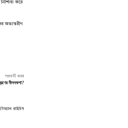
নিশ্চিহ্ন করে
র অভ্যন্তরীণ
পরবর্তী খবর
্ত্রণের নীলনকশা?
িউম্যান রাইটস