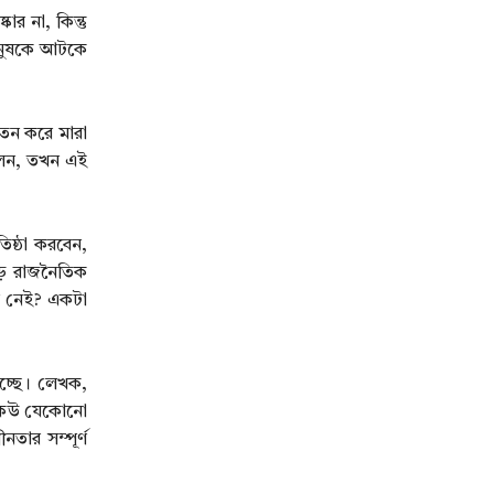
র না, কিন্তু
ানুষকে আটকে
াতন করে মারা
বলেন, তখন এই
িষ্ঠা করবেন,
বড় রাজনৈতিক
র নেই? একটা
হচ্ছে। লেখক,
ে কেউ যেকোনো
তার সম্পূর্ণ