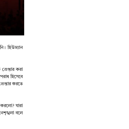
নি। হিউম্যান
্রেপ্তার করা
 অপরাধ হিসেবে
রেপ্তার করতে
ী করলো? যারা
নশৃঙ্খলা বলে