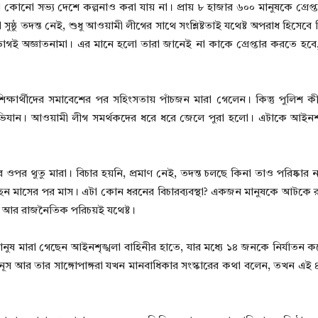
কোনো সভ্য দেশে কল্পনাও করা যায় না। প্রায় ৮ হাজার ৬০০ মানুষকে গ্রেপ্
ঠু তদন্ত নেই, শুধু আওয়ামী লীগের সাথে সংশ্লিষ্টতাই যথেষ্ট অপরাধ হিসেবে 
ই অজ্ঞাতনামা। এর মানে হলো তারা জানেই না কাকে গ্রেপ্তার করতে হবে, কি
্ষার্থীদের সমাবেশের পর সহিংসতায় পাঁচজন মারা গেলেন। কিন্তু পুলিশ 
র অভিযান। আওয়ামী লীগ সমর্থকদের ধরে ধরে জেলে পুরা হলো। এটাকে আইনশৃ
 থুতু মারা। বিচার হয়নি, প্রমাণ নেই, তদন্ত চলছে কিনা তাও পরিষ্কার না,
ছেন মাসের পর মাস। এটা কোন ধরনের বিচারব্যবস্থা? একজন মানুষকে আটকে 
দেহ আর রাজনৈতিক পরিচয়ই যথেষ্ট।
ুষ মারা গেছেন আইনশৃঙ্খলা বাহিনীর হাতে, যার মধ্যে ১৪ জনকে নির্যাতন কর
ইউনূস আর তার সাঙ্গোপাঙ্গরা যখন মানবাধিকার সংস্কারের কথা বলেন, তখন এই 