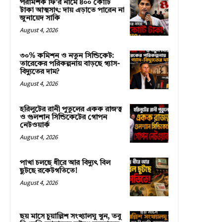
পরামর্শক ফি’র নামে ৪০০ কোটি
টাকা আত্মসাৎ: দায় এড়াতে পারেন না
জুনায়েদ সাকি
August 4, 2026
৩০% কমিশন ও নতুন সিন্ডিকেট:
তারেকের পরিকল্পনায় বাড়ছে গ্যাস-
বিদ্যুতের দাম?
August 4, 2026
হরিলুটের রানী পুতুলের একক রাজত্ব
ও গুলশান সিন্ডিকেটের গোপন
নেটওয়ার্ক
August 4, 2026
পাখা চলছে ধীরে আর বিদ্যুৎ বিল
ছুটছে রকেটগতিতে!
August 4, 2026
ছয় মাসে চুয়াল্লিশ সংখ্যালঘু খুন, তবু