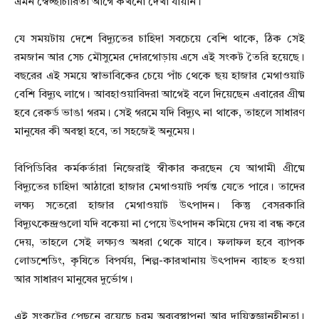
এমন স্বেচ্ছাচারিতা আগে কখনো দেখা যায়নি।
যে সময়টায় দেশে বিদ্যুতের চাহিদা সবচেয়ে বেশি থাকে, ঠিক সেই
রমজান আর সেচ মৌসুমের দোরগোড়ায় এসে এই সংকট তৈরি হয়েছে।
বছরের এই সময়ে স্বাভাবিকের চেয়ে পাঁচ থেকে ছয় হাজার মেগাওয়াট
বেশি বিদ্যুৎ লাগে। আবহাওয়াবিদরা আগেই বলে দিয়েছেন এবারের গ্রীষ্ম
হবে রেকর্ড ভাঙা গরম। সেই গরমে যদি বিদ্যুৎ না থাকে, তাহলে সাধারণ
মানুষের কী অবস্থা হবে, তা সহজেই অনুমেয়।
বিপিডিবির কর্মকর্তারা নিজেরাই স্বীকার করছেন যে আগামী গ্রীষ্মে
বিদ্যুতের চাহিদা আঠারো হাজার মেগাওয়াট পর্যন্ত যেতে পারে। তাদের
লক্ষ্য সতেরো হাজার মেগাওয়াট উৎপাদন। কিন্তু বেসরকারি
বিদ্যুৎকেন্দ্রগুলো যদি বকেয়া না পেয়ে উৎপাদন কমিয়ে দেয় বা বন্ধ করে
দেয়, তাহলে সেই লক্ষ্যও অধরা থেকে যাবে। ফলাফল হবে ব্যাপক
লোডশেডিং, কৃষিতে বিপর্যয়, শিল্প-কারখানায় উৎপাদন ব্যাহত হওয়া
আর সাধারণ মানুষের দুর্ভোগ।
এই সংকটের পেছনে রয়েছে চরম অব্যবস্থাপনা আর দায়িত্বজ্ঞানহীনতা।