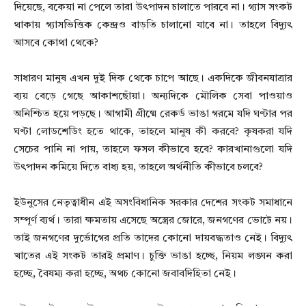
দিয়েছে, বকেয়া না পেলে তারা উৎপাদন চালাতে পারবে না। গ্যাস সংকট
থাকায় গ্যাসভিত্তিক কেন্দ্রও বাড়তি চালানো যাবে না। তাহলে বিদ্যুৎ
আসবে কোথা থেকে?
সাধারণ মানুষ এখন দুই দিক থেকে চাপে আছে। একদিকে জীবনযাত্রার
ব্যয় বেড়ে গেছে আকাশছোঁয়া। অন্যদিকে মৌলিক সেবা পাওয়াও
অনিশ্চিত হয়ে পড়ছে। আগামী গ্রীষ্মে রেকর্ড ভাঙা গরমে যদি ঘণ্টার পর
ঘণ্টা লোডশেডিং হতে থাকে, তাহলে মানুষ কী করবে? কৃষকরা যদি
সেচের পানি না পায়, তাহলে ফসল কীভাবে হবে? কারখানাগুলো যদি
উৎপাদন কমিয়ে দিতে বাধ্য হয়, তাহলে অর্থনীতি কীভাবে চলবে?
ইউনুসের নেতৃত্বাধীন এই অসংবিধানিক সরকার দেশের সংকট সমাধানে
সম্পূর্ণ ব্যর্থ। তারা ক্ষমতায় এসেছে অস্ত্রের জোরে, জনগণের ভোটে নয়।
তাই জনগণের দুর্ভোগের প্রতি তাদের কোনো দায়বদ্ধতাও নেই। বিদ্যুৎ
খাতের এই সংকট তারই প্রমাণ। চুক্তি ভাঙা হচ্ছে, নিয়ম লঙ্ঘন করা
হচ্ছে, বৈষম্য করা হচ্ছে, অথচ কোনো জবাবদিহিতা নেই।