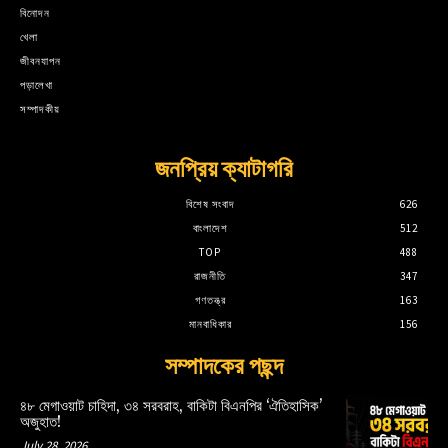
বিনোদন
খেলা
জীবনযাপন
পড়ালেখা
সম্পাদকীয়
জনপ্রিয় ক্যাটাগরি
বিশেষ সংবাদ
626
বাংলাদেশ
512
TOP
488
রাজনীতি
347
গণতন্ত্র
163
মানবাধিকার
156
সম্পাদকের পছন্দ
৪৮ মেগাওয়াট চাহিদা, ৩৪ সরবরাহ, বাকিটা বিএনপির ‘ঐতিহাসিক’
অজুহাত!
July 28, 2026