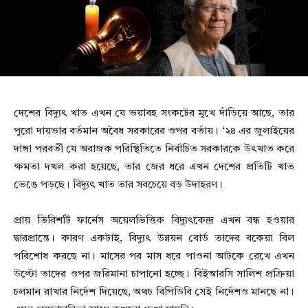
দেশের বিদ্যুৎ খাত এখন যে ভয়াবহ সংকটের মুখে দাঁড়িয়ে আছে, তার
পুরো দায়ভার বর্তমান অবৈধ সরকারের ওপর বর্তায়। ‘২৪ এর জুলাইয়ের
দাঙ্গা পরবর্তী যে অরাজক পরিস্থিতিতে নির্বাচিত সরকারকে উৎখাত করে
ক্ষমতা দখল করা হয়েছে, তার জের ধরে এখন দেশের প্রতিটি খাত
ভেঙে পড়ছে। বিদ্যুৎ খাত তার সবচেয়ে বড় উদাহরণ।
প্রায় তিরিশটি ফার্নেস অয়েলভিত্তিক বিদ্যুৎকেন্দ্র এখন বন্ধ হওয়ার
দ্বারপ্রান্তে। কারণ একটাই, বিদ্যুৎ উন্নয়ন বোর্ড তাদের বকেয়া বিল
পরিশোধ করছে না। মাসের পর মাস ধরে পাওনা আটকে রেখে এখন
উল্টো তাদের ওপর জরিমানা চাপানো হচ্ছে। বিইআরসি সালিশ প্রক্রিয়া
চলমান রাখার নির্দেশ দিয়েছে, অথচ বিপিডিবি সেই নির্দেশও মানছে না।