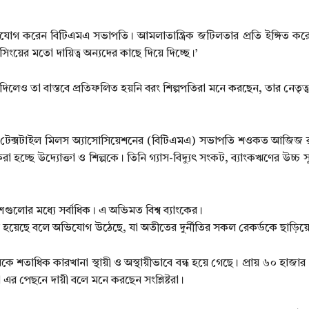
িযোগ করেন বিটিএমএ সভাপতি। আমলাতান্ত্রিক জটিলতার প্রতি ইঙ্গিত কর
সিংয়ের মতো দায়িত্ব অন্যদের কাছে দিয়ে দিচ্ছে।’
ও তা বাস্তবে প্রতিফলিত হয়নি বরং শিল্পপতিরা মনে করছেন, তার নেতৃত্বা
দেশ টেক্সটাইল মিলস অ্যাসোসিয়েশনের (বিটিএমএ) সভাপতি শওকত আজিজ 
 হচ্ছে উদ্যোক্তা ও শিল্পকে। তিনি গ্যাস-বিদ্যুৎ সংকট, ব্যাংকঋণের উচ্চ 
েশগুলোর মধ্যে সর্বাধিক। এ অভিমত বিশ্ব ব্যাংকের।
র হয়েছে বলে অভিযোগ উঠেছে, যা অতীতের দুর্নীতির সকল রেকর্ডকে ছাড়িয়
তাধিক কারখানা স্থায়ী ও অস্থায়ীভাবে বন্ধ হয়ে গেছে। প্রায় ৬০ হাজার 
া এর পেছনে দায়ী বলে মনে করছেন সংশ্লিষ্টরা।