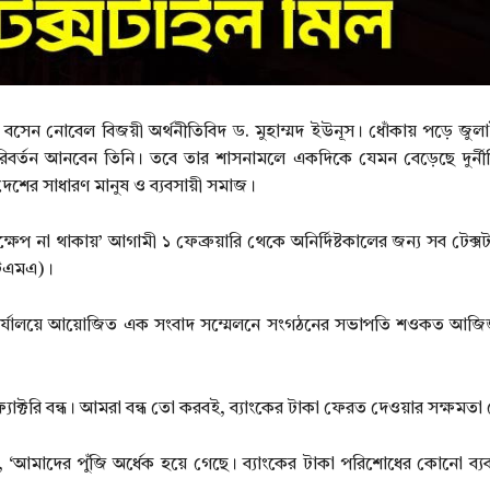
ায় বসেন নোবেল বিজয়ী অর্থনীতিবিদ ড. মুহাম্মদ ইউনূস। ধোঁকায় পড়ে জু
বর্তন আনবেন তিনি। তবে তার শাসনামলে একদিকে যেমন বেড়েছে দুর্নীত
েশের সাধারণ মানুষ ও ব্যবসায়ী সমাজ।
প না থাকায়’ আগামী ১ ফেব্রুয়ারি থেকে অনির্দিষ্টকালের জন্য সব টেক্সট
টিএমএ)।
মএ কার্যালয়ে আয়োজিত এক সংবাদ সম্মেলনে সংগঠনের সভাপতি শওকত আজ
াক্টরি বন্ধ। আমরা বন্ধ তো করবই, ব্যাংকের টাকা ফেরত দেওয়ার সক্ষমতা 
ন, ‘আমাদের পুঁজি অর্ধেক হয়ে গেছে। ব্যাংকের টাকা পরিশোধের কোনো ব্যব