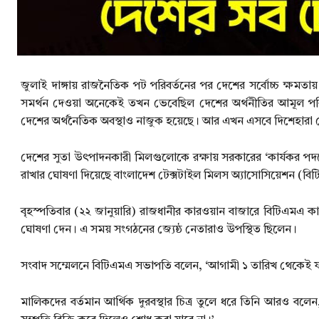
জুলাই দাঙ্গায় রাজনৈতিক পট পরিবর্তনের পর দেশের সর্বোচ্চ ক্ষমত
সমর্থন দেওয়া অনেকেই তখন ভেবেছিল দেশের অর্থনীতির আমূল পরি
দেশের অর্থনৈতিক অবস্থাও নাজুক হয়েছে। আর এখন এসবে দিশেহারা দ
দেশের সুতা উৎপাদনকারী মিলগুলোকে রক্ষায় সরকারের ‘কার্যকর পদক্ষে
রাখার ঘোষণা দিয়েছে বাংলাদেশ টেক্সটাইল মিলস অ্যাসোসিয়েশন (বি
বৃহস্পতিবার (২২ জানুয়ারি) রাজধানীর কারওয়ান বাজারে বিটিএ
ঘোষণা দেন। এ সময় সংগঠনের জ্যেষ্ঠ নেতারাও উপস্থিত ছিলেন।
সংবাদ সম্মেলনে বিটিএমএ সভাপতি বলেন, ‘আগামী ১ তারিখ থেকেই ফ্য
মালিকদের বর্তমান আর্থিক দুরবস্থার চিত্র তুলে ধরে তিনি আরও বলে