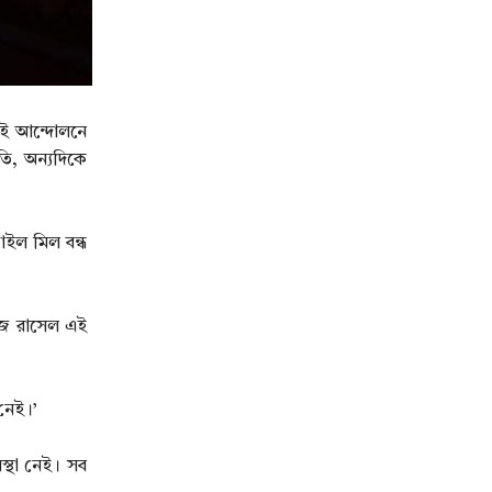
লাই আন্দোলনে
ি, অন্যদিকে
াইল মিল বন্ধ
িজ রাসেল এই
নেই।’
স্থা নেই। সব