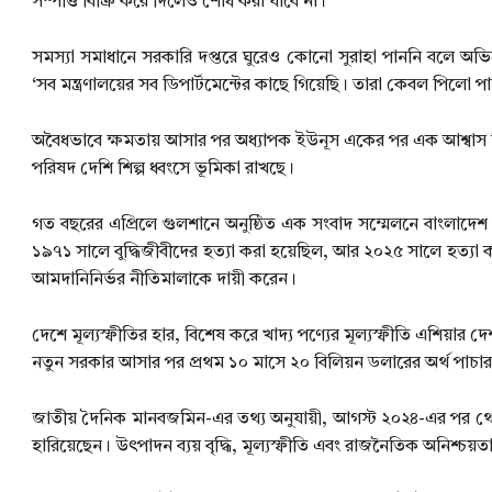
সম্পত্তি বিক্রি করে দিলেও শোধ করা যাবে না।’
সমস্যা সমাধানে সরকারি দপ্তরে ঘুরেও কোনো সুরাহা পাননি বলে অভ
‘সব মন্ত্রণালয়ের সব ডিপার্টমেন্টের কাছে গিয়েছি। তারা কেবল পিলো পা
অবৈধভাবে ক্ষমতায় আসার পর অধ্যাপক ইউনূস একের পর এক আশ্বাস দিলে
পরিষদ দেশি শিল্প ধ্বংসে ভূমিকা রাখছে।
গত বছরের এপ্রিলে গুলশানে অনুষ্ঠিত এক সংবাদ সম্মেলনে বাংলা
১৯৭১ সালে বুদ্ধিজীবীদের হত্যা করা হয়েছিল, আর ২০২৫ সালে হত্যা করা
আমদানিনির্ভর নীতিমালাকে দায়ী করেন।
দেশে মূল্যস্ফীতির হার, বিশেষ করে খাদ্য পণ্যের মূল্যস্ফীতি এশিয়ার দ
নতুন সরকার আসার পর প্রথম ১০ মাসে ২০ বিলিয়ন ডলারের অর্থ পাচা
জাতীয় দৈনিক মানবজমিন-এর তথ্য অনুযায়ী, আগস্ট ২০২৪-এর পর থেকে শ
হারিয়েছেন। উৎপাদন ব্যয় বৃদ্ধি, মূল্যস্ফীতি এবং রাজনৈতিক অনিশ্চয়ত