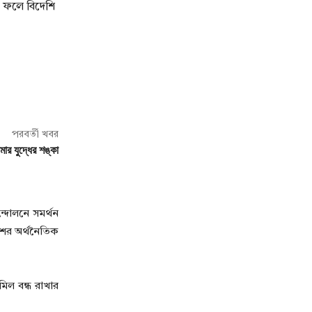
। ফলে বিদেশি
পরবর্তী খবর
ার যুদ্ধের শঙ্কা
্দোলনে সমর্থন
শের অর্থনৈতিক
িল বন্ধ রাখার