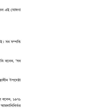
সেল এই ঘোষণা
ই। সব সম্পত্তি
িনি বলেন, ‘সব
াধীন উপদেষ্টা
ল বলেন, ১৯৭১
ং আমদানিনির্ভর