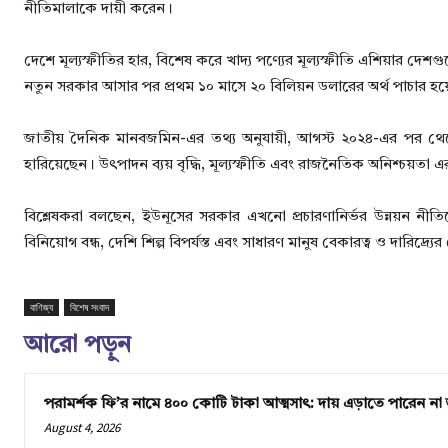
নীতিমালাকে দায়ী করেন।
দেশে মূল্যস্ফীতির হার, বিশেষ করে খাদ্য পণ্যের মূল্যস্ফীতি এশিয়ার দেশগ
নতুন সরকার আসার পর প্রথম ১০ মাসে ২০ বিলিয়ন ডলারের অর্থ পাচার হ
জাতীয় দৈনিক মানবজমিন-এর তথ্য অনুযায়ী, আগস্ট ২০২৪-এর পর থেকে শ
হারিয়েছেন। উৎপাদন ব্যয় বৃদ্ধি, মূল্যস্ফীতি এবং রাজনৈতিক অনিশ্চয়তা এ
বিশ্লেষকরা বলছেন, ইউনূসের সরকার এখনো প্রচারণানির্ভর উন্নয়ন নীতি
বিনিয়োগ বন্ধ, দেশি শিল্প বিপর্যস্ত এবং সাধারণ মানুষ বেকারত্ব ও দারিদ্র্য
বাণিজ্য
বিশেষ সংবাদ
আরো পড়ুন
পরামর্শক ফি’র নামে ৪০০ কোটি টাকা আত্মসাৎ: দায় এড়াতে পারেন না 
August 4, 2026