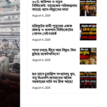
৩০% কমিশন ও নতুন
সিন্ডিকেট: তারেকের পরিকল্পনায়
বাড়ছে গ্যাস-বিদ্যুতের দাম?
August 4, 2026
হরিলুটের রানী পুতুলের একক
রাজত্ব ও গুলশান সিন্ডিকেটের
গোপন নেটওয়ার্ক
August 4, 2026
পাখা চলছে ধীরে আর বিদ্যুৎ বিল
ছুটছে রকেটগতিতে!
August 4, 2026
ছয় মাসে চুয়াল্লিশ সংখ্যালঘু খুন,
তবু বিএনপি-জামাতের অবৈধ
সরকারের দাবি সব ঠিক আছে!
August 4, 2026