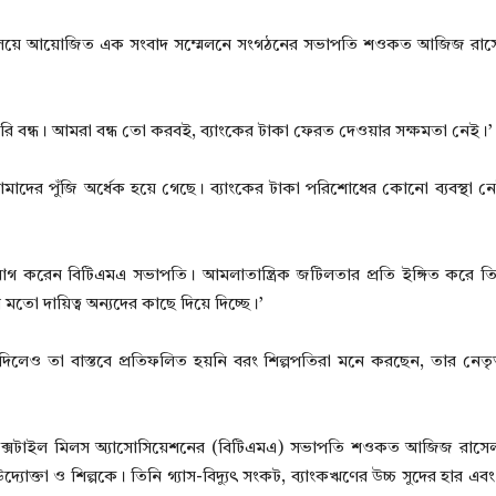
কার্যালয়ে আয়োজিত এক সংবাদ সম্মেলনে সংগঠনের সভাপতি শওকত আজিজ রা
টরি বন্ধ। আমরা বন্ধ তো করবই, ব্যাংকের টাকা ফেরত দেওয়ার সক্ষমতা নেই।’
আমাদের পুঁজি অর্ধেক হয়ে গেছে। ব্যাংকের টাকা পরিশোধের কোনো ব্যবস্থা নে
োগ করেন বিটিএমএ সভাপতি। আমলাতান্ত্রিক জটিলতার প্রতি ইঙ্গিত করে ত
 মতো দায়িত্ব অন্যদের কাছে দিয়ে দিচ্ছে।’
ও তা বাস্তবে প্রতিফলিত হয়নি বরং শিল্পপতিরা মনে করছেন, তার নেতৃত্ব
শ টেক্সটাইল মিলস অ্যাসোসিয়েশনের (বিটিএমএ) সভাপতি শওকত আজিজ রাসে
্যোক্তা ও শিল্পকে। তিনি গ্যাস-বিদ্যুৎ সংকট, ব্যাংকঋণের উচ্চ সুদের হার এব