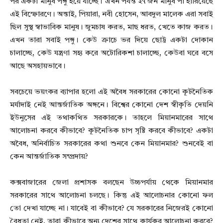
পর একটা মানুষ পঙ্গু হয়ে যাচ্ছে। এখন পর্যন্ত ২৭ জন মানুষ পা হারিয়েছে
এই বিস্ফোরণে। অন্তাই, পিয়ারা, নবী হোসেন, আবদুল মালেক এরা সবাই
ছিল সুস্থ স্বাভাবিক মানুষ। জুমচাষ করত, মাছ ধরত, খেতে কাজ করত।
এখন তারা সবাই পঙ্গু। কেউ ক্রাচে ভর দিয়ে ছোট্ট একটা দোকান
চালাচ্ছে, কেউ যন্ত্রণা সহ্য করে অটোরিকশা চালাচ্ছে, কেউবা ঘরে বসে
আছে অসহায়ভাবে।
সবচেয়ে ভয়ংকর ব্যাপার হলো এই অবৈধ সরকারের কোনো কূটনৈতিক
মর্যাদাই নেই আন্তর্জাতিক অঙ্গনে। বিশ্বের কোনো দেশ স্বীকৃতি দেয়নি
ইউনুসের এই তথাকথিত সরকারকে। তাহলে মিয়ানমারের সাথে
আলোচনা করবে কীভাবে? কূটনৈতিক চাপ সৃষ্টি করবে কীভাবে? একটা
অবৈধ, অনির্বাচিত সরকারের কথা শুনবে কেন মিয়ানমার? শুনবেই বা
কেন আন্তর্জাতিক সম্প্রদায়?
কক্সবাজারের জেলা প্রশাসক বলছেন উচ্চপর্যায় থেকে মিয়ানমার
সরকারের সাথে আলোচনা চলছে। কিন্তু এই আলোচনার কোনো ফল
তো দেখা যাচ্ছে না। যাবেই বা কীভাবে? যে সরকারের নিজেরই কোনো
বৈধতা নেই, তারা কীভাবে অন্য দেশের সাথে কার্যকর আলোচনা করবে?