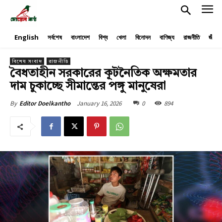
English
সর্বশেষ
বাংলাদেশ
বিশ্ব
খেলা
বিনোদন
বাণিজ্য
রাজনীতি
জীবনয
বিশেষ সংবাদ
রাজনীতি
বৈধতাহীন সরকারের কূটনৈতিক অক্ষমতার
দাম চুকাচ্ছে সীমান্তের পঙ্গু মানুষেরা
January 16, 2026
0
894
By
Editor Doelkantho