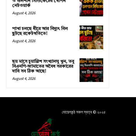
ও গুলশান সিন্ডিকেটের গোপন
নেটওয়ার্ক
August 4, 2026
পাখা চলছে ধীরে আর বিদ্যুৎ বিল
ছুটছে রকেটগতিতে!
August 4, 2026
ছয় মাসে চুয়াল্লিশ সংখ্যালঘু খুন, তবু
বিএনপি-জামাতের অবৈধ সরকারের
দাবি সব ঠিক আছে!
August 4, 2026
দোয়েলকন্ঠ সকল স্বত্ব © ২০২৫