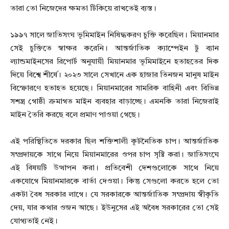
তারা তো নিজেদের ক্ষমতা টিকিয়ে রাখতেই ব্যস্ত।
১৯৯৭ সালে জাতিসংঘ ভূমিমাইন নিষিদ্ধকরণ চুক্তি করেছিল। মিয়ানমার
সেই চুক্তিতে স্বাক্ষর করেনি। আন্তর্জাতিক ক্যাম্পেইন টু ব্যান
ল্যান্ডমাইনসের রিপোর্ট অনুযায়ী মিয়ানমার ভূমিমাইনে হতাহতের দিক
দিয়ে বিশ্বে শীর্ষে। ২০২৩ সালে সেখানে এক হাজার তিনজন মানুষ মাইন
বিস্ফোরণে হতাহত হয়েছে। মিয়ানমারের সামরিক বাহিনী এবং বিভিন্ন
সশস্ত্র গোষ্ঠী ক্রমাগত মাইন ব্যবহার বাড়াচ্ছে। এমনকি তারা নিজেরাই
মাইন তৈরি করছে বলে প্রমাণ পাওয়া গেছে।
এই পরিস্থিতিতে দরকার ছিল শক্তিশালী কূটনৈতিক চাপ। আন্তর্জাতিক
সম্প্রদায়কে সাথে নিয়ে মিয়ানমারের ওপর চাপ সৃষ্টি করা। জাতিসংঘে
এই বিষয়টি উত্থাপন করা। প্রতিবেশী দেশগুলোকে সাথে নিয়ে
একযোগে মিয়ানমারকে বার্তা দেওয়া। কিন্তু সেগুলো করতে হলে তো
একটা বৈধ সরকার লাগে। যে সরকারকে আন্তর্জাতিক সম্প্রদায় স্বীকৃতি
দেয়, যার কথার ওজন আছে। ইউনুসের এই অবৈধ সরকারের তো সেই
যোগ্যতাই নেই।