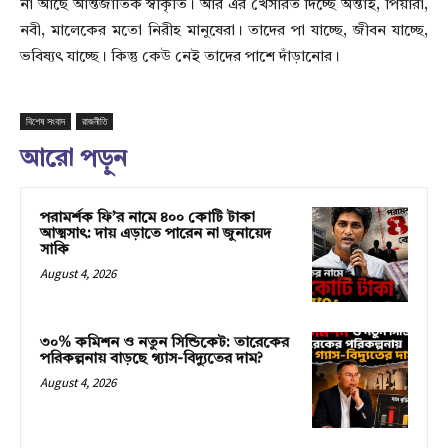
না আছে আন্তর্জাতিক স্বীকৃতি। আর এর খেসারত দিচ্ছে অন্তাই, পিয়ারা,
নবী, মালেকের মতো নিরীহ মানুষেরা। তাদের পা যাচ্ছে, জীবন যাচ্ছে,
ভবিষ্যৎ যাচ্ছে। কিন্তু কেউ নেই তাদের পাশে দাঁড়ানোর।
বিশেষ সংবাদ
রাজনীতি
আরো পড়ুন
পরামর্শক ফি’র নামে ৪০০ কোটি টাকা
আত্মসাৎ: দায় এড়াতে পারেন না জুনায়েদ
সাকি
August 4, 2026
৩০% কমিশন ও নতুন সিন্ডিকেট: তারেকের
পরিকল্পনায় বাড়ছে গ্যাস-বিদ্যুতের দাম?
August 4, 2026