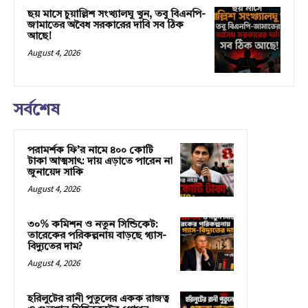
ছয় মাসে চুয়াল্লিশ সংখ্যালঘু খুন, তবু বিএনপি-
জামাতের অবৈধ সরকারের দাবি সব ঠিক
আছে!
August 4, 2026
সর্বশেষ
পরামর্শক ফি’র নামে ৪০০ কোটি
টাকা আত্মসাৎ: দায় এড়াতে পারেন না
জুনায়েদ সাকি
August 4, 2026
৩০% কমিশন ও নতুন সিন্ডিকেট:
তারেকের পরিকল্পনায় বাড়ছে গ্যাস-
বিদ্যুতের দাম?
August 4, 2026
হরিলুটের রানী পুতুলের একক রাজত্ব