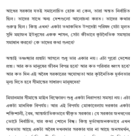
আগের সরকার যতই সমালোচিত হোক না কেন, তারা অন্তত নির্বাচিত
ছিল। তাদের সাথে অন্য দেশগুলো আলোচনা করত। তাদের কথার
গুরুত্ব ছিল। কিন্তু এখন? একটা তথাকথিত উপদেষ্টা পরিষদ যেটা মূলত
সুদি মহাজন ইউনুসের একক শাসন, সেটা কীভাবে কূটনৈতিক সমস্যার
সমাধান করবে? কে তাদের কথা শুনবে?
অন্তাই তঞ্চঙ্গ্যার প্রশ্নটা আসলে শুধু তার একার নয়। এটা পুরো দেশের
প্রশ্ন। আর কত মানুষের জীবন বিপন্ন হবে? আর কত পরিবার ধ্বংস হবে?
আর কত দিন এই অবৈধ সরকারের অযোগ্যতা আর কূটনৈতিক দুর্বলতার
মূল্য দিতে হবে সীমান্তের সাধারণ মানুষদের?
মিয়ানমার সীমান্তে মাইন বিস্ফোরণ শুধু একটা নিরাপত্তা সমস্যা নয়। এটা
একটা মানবিক বিপর্যয়। আর এই বিপর্যয় মোকাবেলায় দরকার একটা
শক্তিশালী, বৈধ, আন্তর্জাতিকভাবে স্বীকৃত সরকার। যে সরকার জনগণের
ভোটে নির্বাচিত, যার কথা শোনে বিশ্ব। কিন্তু দুর্ভাগ্যজনকভাবে এখন
ক্ষমতায় আছে একটা অবৈধ দখলদার সরকার যার না আছে জনসমর্থন,