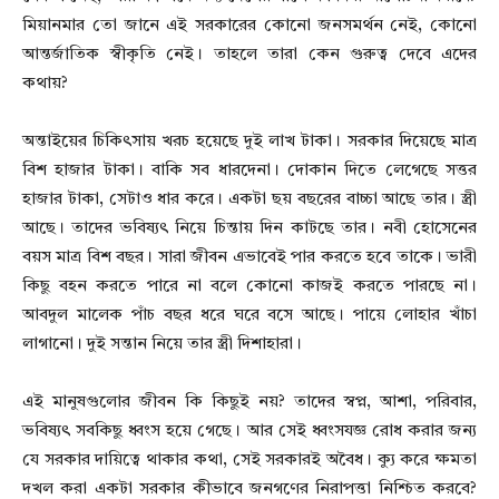
মিয়ানমার তো জানে এই সরকারের কোনো জনসমর্থন নেই, কোনো
আন্তর্জাতিক স্বীকৃতি নেই। তাহলে তারা কেন গুরুত্ব দেবে এদের
কথায়?
অন্তাইয়ের চিকিৎসায় খরচ হয়েছে দুই লাখ টাকা। সরকার দিয়েছে মাত্র
বিশ হাজার টাকা। বাকি সব ধারদেনা। দোকান দিতে লেগেছে সত্তর
হাজার টাকা, সেটাও ধার করে। একটা ছয় বছরের বাচ্চা আছে তার। স্ত্রী
আছে। তাদের ভবিষ্যৎ নিয়ে চিন্তায় দিন কাটছে তার। নবী হোসেনের
বয়স মাত্র বিশ বছর। সারা জীবন এভাবেই পার করতে হবে তাকে। ভারী
কিছু বহন করতে পারে না বলে কোনো কাজই করতে পারছে না।
আবদুল মালেক পাঁচ বছর ধরে ঘরে বসে আছে। পায়ে লোহার খাঁচা
লাগানো। দুই সন্তান নিয়ে তার স্ত্রী দিশাহারা।
এই মানুষগুলোর জীবন কি কিছুই নয়? তাদের স্বপ্ন, আশা, পরিবার,
ভবিষ্যৎ সবকিছু ধ্বংস হয়ে গেছে। আর সেই ধ্বংসযজ্ঞ রোধ করার জন্য
যে সরকার দায়িত্বে থাকার কথা, সেই সরকারই অবৈধ। ক্যু করে ক্ষমতা
দখল করা একটা সরকার কীভাবে জনগণের নিরাপত্তা নিশ্চিত করবে?