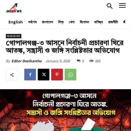
English
সর্বশেষ
বাংলাদেশ
বিশ্ব
খেলা
বিনোদন
বাণিজ্য
রাজনীতি
জীবনয
সারাবাংলা
গোপালগঞ্জ-৩ আসনে নির্বাচনী প্রচারণা ঘিরে
আতঙ্ক, সন্ত্রাসী ও জঙ্গি সংশ্লিষ্টতার অভিযোগ
January 9, 2026
0
665
By
Editor Doelkantho