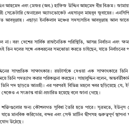
উদ্দিন আহমেদ এবং মেজর (অব.) হাফিজ উদ্দিন আহমেদ বীর বিক্রম। জামা
ী সেক্রেটারি জেনারেল অ্যাডভোকেট এহসানুল মাহবুব জুবায়ের। এনসিপি
নাত আবদুল্লাহ। এছাড়া ইনকিলাব মঞ্চের সদস্যসচিব আবদুল্লাহ আল জা
া। বরং দেশের সার্বিক রাজনৈতিক পরিস্থিতি, আসন্ন নির্বাচন এবং ক্ষমতা
ই তিন দলের সঙ্গে একধরনের সমঝোতা করতে চাইছেন, যাতে নির্বাচনের প
দিনের সাম্প্রতিক সাক্ষাৎকার। রয়টার্সকে দেওয়া এক সাক্ষাৎকারে তিন
ময়ে তিনি পদত্যাগ করার পরিকল্পনা করছেন। সাহাবুদ্দিন বলেন, অন্তর্বর্তী
নি পদ ছাড়তে আগ্রহী। এর পরপরই বিভিন্ন মহলে খবর ছড়িয়েছে যে, ইউনূ
কেও এ সংক্রান্ত বার্তা প্রচারিত হয়েছে বলে জানা গেছে।
 শক্তিগুলোর জন্য কৌশলগত সুবিধা তৈরি হতে পারে। সূত্রমতে, ইউনূস গো
ে মানবিক করিডোর, বন্দর এবং সেন্ট মার্টিন দ্বীপসহ গুরুত্বপূর্ণ স্থাপনা স
িযোগ উঠেছে।