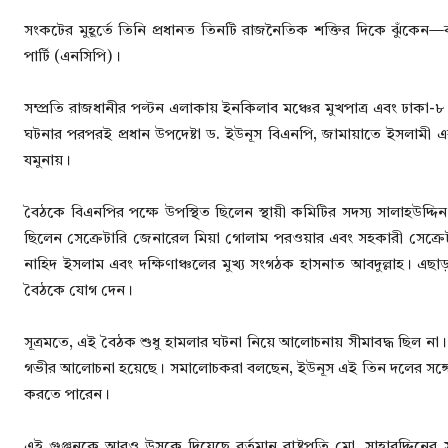
সংকটের মুহূর্তে তিনি প্রধানত তিনটি রাজনৈতিক শক্তির দিকে ঝুঁকে
পার্টি (এনসিপি)।
সম্প্রতি রাজধানীর পল্টন এলাকায় ইনকিলাব মঞ্চের মুখপাত্র এবং ঢাকা-৮ আ
ঘটনার পরপরই প্রধান উপদেষ্টা ড. ইউনূস বিএনপি, জামায়াতে ইসলামী এ
যমুনায়।
বৈঠকে বিএনপির পক্ষে উপস্থিত ছিলেন স্থায়ী কমিটির সদস্য সালাহউদ্
ছিলেন সেক্রেটারি জেনারেল মিয়া গোলাম পরওয়ার এবং সহকারী সেক্রে
নাহিদ ইসলাম এবং দক্ষিণাঞ্চলের মুখ্য সংগঠক হাসনাত আবদুল্লাহ। এ
বৈঠকে যোগ দেন।
সূত্রমতে, এই বৈঠক শুধু হামলার ঘটনা নিয়ে আলোচনায় সীমাবদ্ধ ছিল না। বরং
গভীর আলোচনা হয়েছে। সমালোচকরা বলছেন, ইউনূস এই তিন দলের সঙ্গে এক
করতে পারেন।
এই গুঞ্জনকে আরও উসকে দিয়েছে বর্তমান রাষ্ট্রপতি মো. সাহাবুদ্দিনের 