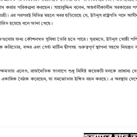
াগ করার পরিকল্পনা করছেন। সাহাবুদ্দিন বলেন, অন্তর্বর্তীকালীন সরকারের প
ী। এর পরপরই বিভিন্ন মহলে খবর ছড়িয়েছে যে, ইউনূস রাষ্ট্রপতি পদে আস
রচারিত হয়েছে বলে জানা গেছে।
িগুলোর জন্য কৌশলগত সুবিধা তৈরি হতে পারে। সূত্রমতে, ইউনূস গোষ্ঠী পশ্চি
ডোর, বন্দর এবং সেন্ট মার্টিন দ্বীপসহ গুরুত্বপূর্ণ স্থাপনা সহজে নিয়ন্ত্র
ে ক্ষমতায় এলেও, রাজনৈতিক সংলাপে শুধু নির্দিষ্ট কয়েকটি দলকে প্রাধান্য দেও
গে একাধিক বৈঠক করেছেন, যা সমঝোতার ইঙ্গিত বহন করছে। এ অবস্থায় দে