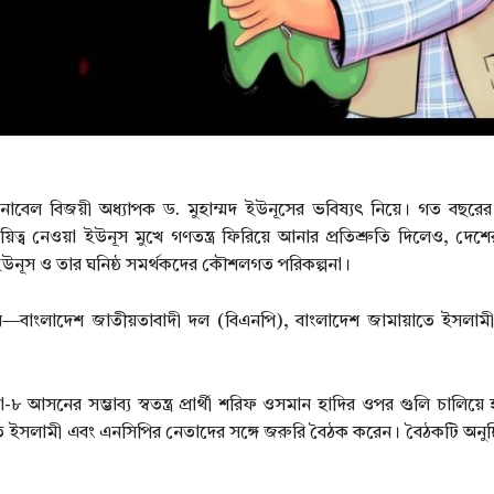
বেল বিজয়ী অধ্যাপক ড. মুহাম্মদ ইউনূসের ভবিষ্যৎ নিয়ে। গত বছরের 
ায়িত্ব নেওয়া ইউনূস মুখে গণতন্ত্র ফিরিয়ে আনার প্রতিশ্রুতি দিলেও, দে
উনূস ও তার ঘনিষ্ঠ সমর্থকদের কৌশলগত পরিকল্পনা।
ঁকেন—বাংলাদেশ জাতীয়তাবাদী দল (বিএনপি), বাংলাদেশ জামায়াতে ইসলাম
-৮ আসনের সম্ভাব্য স্বতন্ত্র প্রার্থী শরিফ ওসমান হাদির ওপর গুলি চালিয়
ইসলামী এবং এনসিপির নেতাদের সঙ্গে জরুরি বৈঠক করেন। বৈঠকটি অনুষ্ঠিত 