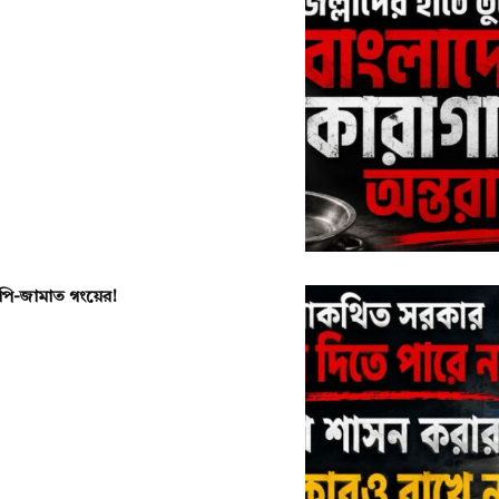
এনপি-জামাত গংয়ের!