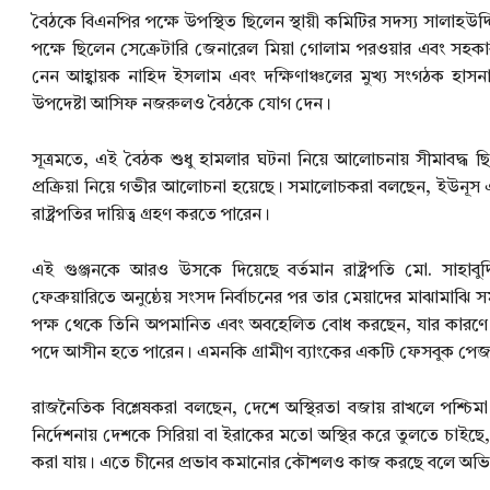
বৈঠকে বিএনপির পক্ষে উপস্থিত ছিলেন স্থায়ী কমিটির সদস্য সালাহ
পক্ষে ছিলেন সেক্রেটারি জেনারেল মিয়া গোলাম পরওয়ার এবং সহকার
নেন আহ্বায়ক নাহিদ ইসলাম এবং দক্ষিণাঞ্চলের মুখ্য সংগঠক হাস
উপদেষ্টা আসিফ নজরুলও বৈঠকে যোগ দেন।
সূত্রমতে, এই বৈঠক শুধু হামলার ঘটনা নিয়ে আলোচনায় সীমাবদ্ধ ছিল ন
প্রক্রিয়া নিয়ে গভীর আলোচনা হয়েছে। সমালোচকরা বলছেন, ইউনূস এ
রাষ্ট্রপতির দায়িত্ব গ্রহণ করতে পারেন।
এই গুঞ্জনকে আরও উসকে দিয়েছে বর্তমান রাষ্ট্রপতি মো. সাহাবুদ্
ফেব্রুয়ারিতে অনুষ্ঠেয় সংসদ নির্বাচনের পর তার মেয়াদের মাঝামাঝি স
পক্ষ থেকে তিনি অপমানিত এবং অবহেলিত বোধ করছেন, যার কারণে তি
পদে আসীন হতে পারেন। এমনকি গ্রামীণ ব্যাংকের একটি ফেসবুক পেজ থে
রাজনৈতিক বিশ্লেষকরা বলছেন, দেশে অস্থিরতা বজায় রাখলে পশ্চিমা
নির্দেশনায় দেশকে সিরিয়া বা ইরাকের মতো অস্থির করে তুলতে চাইছে, যাত
করা যায়। এতে চীনের প্রভাব কমানোর কৌশলও কাজ করছে বলে অভ