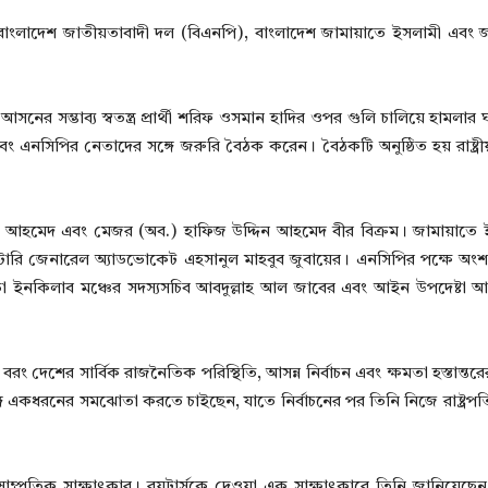
ন—বাংলাদেশ জাতীয়তাবাদী দল (বিএনপি), বাংলাদেশ জামায়াতে ইসলামী এবং
সনের সম্ভাব্য স্বতন্ত্র প্রার্থী শরিফ ওসমান হাদির ওপর গুলি চালিয়ে হামলা
বং এনসিপির নেতাদের সঙ্গে জরুরি বৈঠক করেন। বৈঠকটি অনুষ্ঠিত হয় রাষ্ট্
দিন আহমেদ এবং মেজর (অব.) হাফিজ উদ্দিন আহমেদ বীর বিক্রম। জামায়াতে 
টারি জেনারেল অ্যাডভোকেট এহসানুল মাহবুব জুবায়ের। এনসিপির পক্ষে অং
ছাড়া ইনকিলাব মঞ্চের সদস্যসচিব আবদুল্লাহ আল জাবের এবং আইন উপদেষ্ট
 দেশের সার্বিক রাজনৈতিক পরিস্থিতি, আসন্ন নির্বাচন এবং ক্ষমতা হস্তান্তরের 
ধরনের সমঝোতা করতে চাইছেন, যাতে নির্বাচনের পর তিনি নিজে রাষ্ট্রপতির 
সাম্প্রতিক সাক্ষাৎকার। রয়টার্সকে দেওয়া এক সাক্ষাৎকারে তিনি জানিয়েছেন,