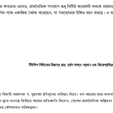
দিয়ে ক্ষমতায় এলেও, রাজনৈতিক সংলাপে শুধু নির্দিষ্ট কয়েকটি দলকে প্রাধান
পির সঙ্গে একাধিক বৈঠক করেছেন, যা সমঝোতার ইঙ্গিত বহন করছে। এ অব
টিউলিপ সিদ্দিকের বিরুদ্ধে রায়: দুর্বল সাক্ষ্য-প্রমাণ এবং বিচারপ্রক্র
িজয়ী অধ্যাপক ড. মুহাম্মদ ইউনূসের ভবিষ্যৎ নিয়ে। গত বছরের ছাত্র-জন
নূস মুখে গণতন্ত্র ফিরিয়ে আনার প্রতিশ্রুতি দিলেও, দেশের রাজনৈতিক অস্থিরত
দের কৌশলগত পরিকল্পনা।