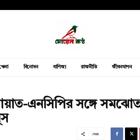
খেলা
বিনোদন
বাণিজ্য
রাজনীতি
জীবনযাপন
ামায়াত-এনসিপির সঙ্গে সমঝোত
ূস
শেয়ার