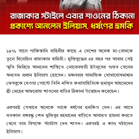
১৯৭১ সালে পাকিস্তানি বাহিনীর কাছে এ দেশের অনেক মা-বোনকে
তুলে দিয়েছিল রাজাকার বাহিনী। মুক্তিযুদ্ধের ৫৪ বছর পর আবার সেই
স্মৃতি ফিরিয়ে আনলেন শান্তিতে নোবেলজয়ী ইউনূসের গুজব সেলের
অন্যতম প্রধান ইলিয়াস হোসেন। মঙ্গলবার সামাজিক যোগাযোগমাধ্যম
ফেসবুকে দেওয়া পোস্টে তিনি নন্দিত কথাসাহিত্যিক হুমায়ূন আহমেদের
স্ত্রী মেহের আফরোজ শাওনের বাড়ির ঠিকানা উন্মোচন করেছেন।
এরপরই সেখানে অনেকে তাকে ধর্ষণের হুমকিও দেন। এর আগে
গতকাল বঙ্গবন্ধু শেখ মুজিবুর রহমানের বাড়িতে আবারও হামলা করতে
গেলে তার বিপক্ষে স্ট্যাটাস দেন শাওন। এরপরই এ কাণ্ড ঘটালেন
ইলিয়াস।