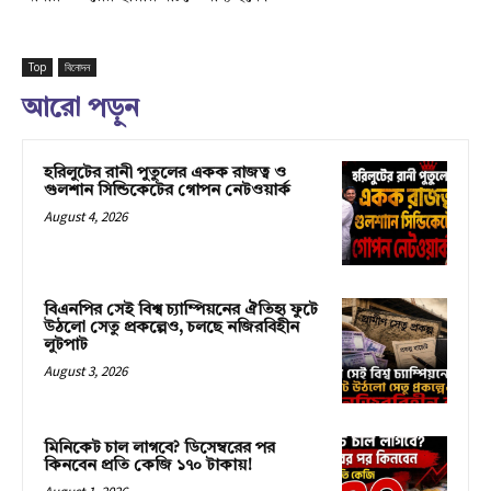
Top
বিনোদন
আরো পড়ুন
হরিলুটের রানী পুতুলের একক রাজত্ব ও
গুলশান সিন্ডিকেটের গোপন নেটওয়ার্ক
August 4, 2026
বিএনপির সেই বিশ্ব চ্যাম্পিয়নের ঐতিহ্য ফুটে
উঠলো সেতু প্রকল্পেও, চলছে নজিরবিহীন
লুটপাট
August 3, 2026
মিনিকেট চাল লাগবে? ডিসেম্বরের পর
কিনবেন প্রতি কেজি ১৭০ টাকায়!