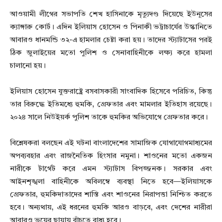
আওয়ামী লীগের সভাপতি শেখ হাসিনাকে মৃত্যুদণ্ড দিয়েছে ইউনূসের
ক্যাঙ্গারু কোর্ট। এদিন ইলিয়াস হোসেন ও পিনাকী ভট্টাচার্যের উস্কানিতে
আবারও ধানমন্ডি ৩২-এ হামলার চেষ্টা করা হয়। তাদের স্ট্যাটাসের পরই
ঠিক জুলাইয়ের মতো পুলিশ ও সেনাবাহিনীকে লক্ষ্য করে হামলা
চালানো হয়।
ইলিয়াস হোসেন যুক্তরাষ্ট্রে বসবাসকারী সাংবাদিক হিসেবে পরিচিত, কিন্তু
তার বিরুদ্ধে ইতিমধ্যে হুমকি, গ্রেফতার এবং মামলার ইতিহাস রয়েছে।
২০২৪ সালে নিউইয়র্ক পুলিশ তাকে হুমকির অভিযোগে গ্রেফতার করে।
বিশ্লেষকরা বলছেন এই ঘটনা বাংলাদেশের সামাজিক যোগাযোগমাধ্যমের
অপব্যবহার এবং রাজনৈতিক হিংসার নমুনা। শাওনের মতো একজন
নারীকে টার্গেট করে এমন স্ট্যাটাস বিপজ্জনক। সরকার এবং
আইনশৃঙ্খলা বাহিনীকে অবিলম্বে ব্যবস্থা নিতে হবে—ইলিয়াসকে
গ্রেফতার, হুমকিদাতাদের শাস্তি এবং শাওনের নিরাপত্তা নিশ্চিত করতে
হবে। অন্যথায়, এই ধরনের হুমকি আরও বাড়বে, এবং দেশের নারীরা
আবারও ভয়ের ছায়ায় বাঁচতে বাধ্য হবে।