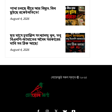
পাখা চলছে ধীরে আর বিদ্যুৎ বিল
ছুটছে রকেটগতিতে!
August 4, 2026
ছয় মাসে চুয়াল্লিশ সংখ্যালঘু খুন, তবু
বিএনপি-জামাতের অবৈধ সরকারের
দাবি সব ঠিক আছে!
August 4, 2026
দোয়েলকন্ঠ সকল স্বত্ব © ২০২৫