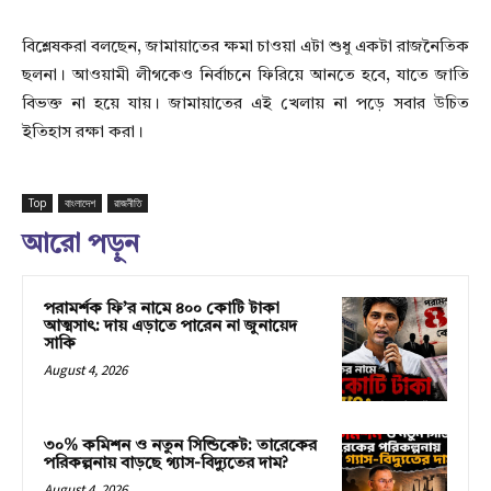
বিশ্লেষকরা বলছেন, জামায়াতের ক্ষমা চাওয়া এটা শুধু একটা রাজনৈতিক
ছলনা। আওয়ামী লীগকেও নির্বাচনে ফিরিয়ে আনতে হবে, যাতে জাতি
বিভক্ত না হয়ে যায়। জামায়াতের এই খেলায় না পড়ে সবার উচিত
ইতিহাস রক্ষা করা।
Top
বাংলাদেশ
রাজনীতি
আরো পড়ুন
পরামর্শক ফি’র নামে ৪০০ কোটি টাকা
আত্মসাৎ: দায় এড়াতে পারেন না জুনায়েদ
সাকি
August 4, 2026
৩০% কমিশন ও নতুন সিন্ডিকেট: তারেকের
পরিকল্পনায় বাড়ছে গ্যাস-বিদ্যুতের দাম?
August 4, 2026