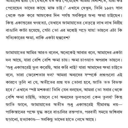
আমাদের দ্বারা যে যেখানে যত কষ্ট পেয়েছেন আমরা বিনাশর্তে, যারা কষ্ট
পেয়েছেন তাদের কাছে মাফ চাই।’ এখানে দেখুন, তিনি ১৯৪৭ সাল
থেকে শুরু করে আজকের দিন পর্যন্ত সবকিছুর জন্য ক্ষমা চাইছেন।
কিন্তু একাত্তরের গণহত্যা, যেখানে জামায়াতের নেতৃত্বে লাখ লাখ নিরীহ
বাঙালি কাটা হয়েছে, সেটা তো এর মধ্যেই পড়ে যায়! তাহলে এটা কি
সত্যিকারের ক্ষমা, নাকি একটা ছদ্মবেশ?
জামায়াতের আমির আরও বলেন, অনেকেই আবার বলে, আমাদের একটা
দল আছে, যারা বেশি বেশি ক্ষমা চায়। ক্ষমা চাওয়াও অপরাধ তাহলে।
‘শুধু একাত্তরেই ভুল করেছি, আর করি নাই? যারা আমাদের ক্ষমা চাইতে
বলে, তারা ফেরেশতার দল? আমরা অন্যদের সম্পর্কে প্রশ্নগুলো এই
কারণে তুলি না যে, অতীতের প্রশ্ন যত তোলা হবে, জাতি তত বিভক্ত
হবে।’ এখানে স্পষ্ট মশকরা! তিনি যেন বলছেন, আমরা তো সবার থেকে
বেশি ক্ষমা চাইছি, তাহলে তো অন্যদের ভুলগুলো কেন তুলব? কিন্তু
জাতি জানে, জামায়াতের অতীত শুধু একাত্তরেই সীমাবদ্ধ নয়—
পাকিস্তানের পক্ষে যুদ্ধ করে বাঙালির রক্তপাত, পরবর্তী সময়ে জঙ্গিবাদ
ছড়ানো, হত্যাকাণ্ড— সবকিছু তাদের হাতে লেগে আছে।