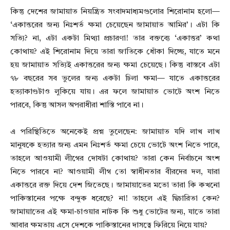
কিন্তু দেশের জামায়াত নিয়ন্ত্রিত সংবাদমাধ্যমগুলোর শিরোনাম হলো—
‘একাত্তরের জন্য নিঃশর্ত ক্ষমা চেয়েছেন জামায়াত আমির’। এটা কি
সত্যি? না, এটা একটা মিথ্যা প্রচারণা! তার বক্তব্যে ‘একাত্তর’ কথা
কোথায়? এই শিরোনাম দিয়ে তারা জাতিকে ধোঁকা দিচ্ছে, যাতে মনে
হয় জামায়াত সত্যিই একাত্তরের জন্য ক্ষমা চেয়েছে। কিন্তু বাস্তবে এটা
৭৮ বছরের সব ভুলের জন্য একটা ঢিলা ক্ষমা— যাতে একাত্তরের
হত্যাকাণ্ডটাও লুকিয়ে যায়। এর ফলে জামায়াত ভোটে অংশ নিতে
পারবে, কিন্তু আসল অপরাধীরা শাস্তি পাবে না।
এ পরিস্থিতিতে অনেকেই প্রশ্ন তুলেছেন: জামায়াত যদি লাখ লাখ
মানুষকে হত্যার জন্য এমন নিঃশর্ত ক্ষমা চেয়ে ভোটে অংশ নিতে পারে,
তাহলে আওয়ামী লীগের দোষটা কোথায়? তারা কেন নির্বাচনে অংশ
নিতে পারবে না? আওয়ামী লীগ তো স্বাধীনতার বীরদের দল, যারা
একাত্তরে রক্ত দিয়ে দেশ জিতেছে। জামায়াতের মতো তারা কি কখনো
পাকিস্তানের পক্ষে বন্দুক ধরেছে? না! তাহলে এই দ্বিচারিতা কেন?
জামায়াতের এই ক্ষমা-চাওয়ার নাটক কি শুধু ভোটের জন্য, যাতে তারা
আবার ক্ষমতায় এসে দেশকে পাকিস্তানের দাসত্বে ফিরিয়ে নিয়ে যায়?