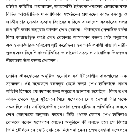
রাইটস কমিটির চেয়ারম্যান, অ্যামনেস্টি ইন্টারন্যাশনালের চেয়ারম্যানসহ
বিভিন্ন আন্তর্জাতিক মানবাধিকার সংগঠনের প্রধানদের কাছে বঙ্গবন্ধু ও
জাতীয় চার নেতার হত্যার বিচারের দাবিতে বাংলাদেশ সরকারের ওপর
চাপ সৃষ্টি করার অনুরোধ জানান শেখ রেহানা। পঁচাত্তরের পৈশাচিক বর্ণনা
দিয়ে কান্নাজড়িত কণ্ঠে শেখ রেহানার আবেগঘন বক্তব্য সেই অনুষ্ঠানে
এক হৃদয়বিদারক পরিবেশ সৃষ্টি করেছিল। হল ভর্তি প্রবাসী বাঙালি নারী-
পুরুষ এবং বিদেশি রাজনীতিবিদ, পার্লামেন্ট সদস্য ও সাংবাদিক পিনপতন
নীরবতায় তাঁর বক্তব্য শোনেন।
সেদিন স্টকহোমের অনুষ্ঠিত হয়েছিল সর্ব ইউরোপীয় বাকশালের এক
সম্মেলন। ওই সম্মেলনে বঙ্গবন্ধুর জ্যেষ্ঠ কন্যা শেখ হাসিনাকে প্রধান
অতিথি হিসেবে যোগদানের জন্য অনুরোধ জানানো হয়েছিল। কিন্তু তখন
ভারত থেকে সুদূর সুইডেনে গিয়ে সম্মেলনে যোগ দেওয়া তাঁর পক্ষে
সম্ভব ছিল না। সর্ব ইউরোপীয় নেতারা শেখ হাসিনার প্রতিনিধিত্ব করতে
শেখ রেহানাকে অনুরোধ করেন। দিল্লি থেকে ফোনে শেখ হাসিনাও
বোনকে বলেন সম্মেলনে যেতে। অনুষ্ঠানে কী বলতে হবে সে বিষয়ে
তিনি টেলিফোনে ছোট বোনকে নির্দেশনা দেন। শেখ রেহানা সম্মেলনে