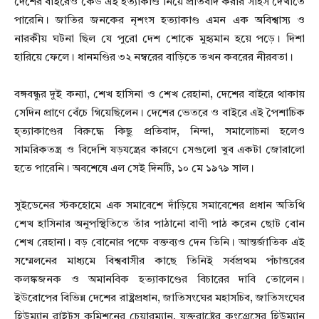
দেশের বাইরেও কেউ এই হত্যাকাণ্ড নিয়ে প্রতিবাদ করার সাহস দেখাতে
পারেনি। জাতির জনকের নৃশংস হত্যাকাণ্ড এমন এক অবিশ্বাস্য ও
নারকীয় ঘটনা ছিল যে পুরো দেশ শোকে মুহ্যমান হয়ে পড়ে। দিশা
হারিয়ে ফেলে। ধানমণ্ডির ৩২ নম্বরের বাড়িতে তখন কবরের নীরবতা।
বঙ্গবন্ধুর দুই কন্যা, শেখ হাসিনা ও শেখ রেহানা, দেশের বাইরে থাকায়
সেদিন প্রাণে বেঁচে গিয়েছিলেন। দেশের ভেতরে ও বাইরে এই পৈশাচিক
হ্ত্যাকাণ্ডের বিরুদ্ধে কিছু প্রতিবাদ, নিন্দা, সমালোচনা হলেও
সামরিকতন্ত্র ও বিদেশি ষড়যন্ত্রের কারণে সেগুলো খুব একটা জোরালো
হতে পারেনি। অবশেষে এল সেই দিনটি, ১০ মে ১৯৭৯ সাল।
সুইডেনের স্টকহোমে এক সমাবেশে দাঁড়িয়ে সমাবেশের প্রধান অতিথি
শেখ হাসিনার অনুপস্থিতিতে তাঁর পাঠানো বাণী পাঠ করেন ছোট বোন
শেখ রেহানা। বড় বোনোর পক্ষে বক্তব্যও দেন তিনি। আন্তর্জাতিক এই
সম্মেলনের মাধ্যমে বিশ্ববাসীর কাছে তিনিই সর্বপ্রথম পঁচাত্তরের
কলঙ্কজনক ও অমানবিক হত্যাকাণ্ডের বিচারের দাবি তোলেন।
ইউরোপের বিভিন্ন দেশের রাষ্ট্রপ্রধান, জাতিসংঘের মহাসচিব, জাতিসংঘের
হিউম্যান রাইটস কমিশনের চেয়ারম্যান, যুক্তরাষ্ট্রের কংগ্রেসের হিউম্যান