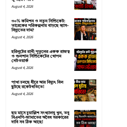
August 4, 2026
৩০% কমিশন ও নতুন সিন্ডিকেট:
তারেকের পরিকল্পনায় বাড়ছে গ্যাস-
বিদ্যুতের দাম?
August 4, 2026
হরিলুটের রানী পুতুলের একক রাজত্ব
ও গুলশান সিন্ডিকেটের গোপন
নেটওয়ার্ক
August 4, 2026
পাখা চলছে ধীরে আর বিদ্যুৎ বিল
ছুটছে রকেটগতিতে!
August 4, 2026
ছয় মাসে চুয়াল্লিশ সংখ্যালঘু খুন, তবু
বিএনপি-জামাতের অবৈধ সরকারের
দাবি সব ঠিক আছে!