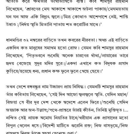
আঁতাত করে ক্ষমতার ভাগাভাগিতে ব্যস্ত। কবি শামসুর রাহমান
লিখেছেন, ‘শ্রাবণের মেঘ আকাশে আকাশে জটলা পাকায়/মেঘময়তায়
ঘন ঘন আজ একি বিদ্যুৎ জ্বলে।/মিত্র কোথাও আশেপাশে নেই, শান্তি
উধাও :/নির্দয় স্মৃতি মিতালি পাতায় শত করোটির সাথে।’
ধানমণ্ডির ৩২ নম্বরের বাড়িতে তখন কবরের নীরবতা। অথচ এই বাড়িতে
একদিন কত মানুষের সমাগম হতো রোজ। যেমন কবি শামসুর রাহমান
লিখেছেন, ‘পিতৃভবনে শুনেছি অনেক চারণের গাঁথা,/লায়ারের তারে
হৃদয় বেজেছে সুদূর মদির সুরে।/একদা এখানে কত বিদূষক প্রসাদ
কুড়িয়ে/হয়েছে ধন্য, প্রধান কক্ষ ফুলে ফুলে গেছে ছেয়ে।’
তখন দেশে বঙ্গবন্ধুর নাম উচ্চারণ প্রায় নিষিদ্ধ। যেমনটি শামসুর রাহমান
তাঁর কবিতায় লিখেছেন, ‘সেই দিন আজো জ্বলজ্বলে স্মৃতি. যেদিন মহান/
বিজয়া সে বীর দূর দেশ থেকে স্বদেশে এলেন ফিরে।/শুনেছি সেদিন
জয়ঢাক আর জন-উল্লাস;/পথে-প্রান্তরে তাঁরই কীর্তন, তিনিই মুক্তিদূত।…
নন্দিত সেই নায়ক অমোঘ নিয়তির টানে/গরীয়ান এক প্রাসাদের মতো
বিপুল গেলেন ধসে।/বিদেশী মাটিতে ঝরেনি রক্ত; নিজ বাসভূমে,/নিজ
বাসগৃহে নিরস্ত্র তাঁকে সহসা হেনেছে ওরা।’