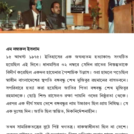
এম নজরুল ইসলাম
১৫ আগস্ট ১৯৭৫। ইতিহাসের এক জঘন্যতম হত্যাকাণ্ড সংঘটিত
হয়েছিল এই দিনে। ধানমন্ডির ৩২ নম্বরে সেদিন রাতের নিস্তব্ধতাকে
বিদীর্ণ করেছিল একদল হায়েনার পৈশাচিক উল্লাস। ওরা হামলে পড়েছিল
স্বাধীন বাংলাদেশের স্থপতি বঙ্গবন্ধু শেখ মুজিবুর রহমানের বাসভবনে।
সপরিবারে হত্যা করা হয়েছিল জাতির পিতা বঙ্গবন্ধু শেখ মুজিবুর
রহমানকে। ছোট্ট শিশু রাসেলও রক্ষা পায়নি ওদের নিষ্ঠুরতা থেকে।
এরপর এক দীর্ঘ সময় দেশে বঙ্গবন্ধুর নাম উচ্চারণ ছিল প্রায় নিষিদ্ধ। সে
এক দুঃসহ দিন। জাতি ছিল স্তম্ভিত, দিকনির্দেশনাহীন।
তখন সামরিকতন্ত্রের বুটে পিষ্ট গণতন্ত্র। বাকস্বাধীনতা ছিল না দেশে।