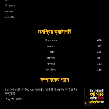
জীবনযাপন
পড়ালেখা
সম্পাদকীয়
জনপ্রিয় ক্যাটাগরি
বিশেষ সংবাদ
626
বাংলাদেশ
512
TOP
488
রাজনীতি
347
গণতন্ত্র
163
মানবাধিকার
156
সম্পাদকের পছন্দ
৪৮ মেগাওয়াট চাহিদা, ৩৪ সরবরাহ, বাকিটা বিএনপির ‘ঐতিহাসিক’
অজুহাত!
July 28, 2026