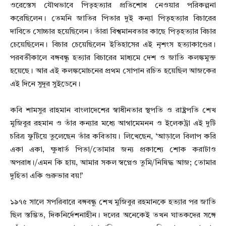
ওরেস্তেস যৌথভাবে পিতৃহত্যার প্রতিশোধ নেওয়ার পরিকল্পনা
করেছিলেন। তেমনি জাতির পিতার দুই কন্যা পিতৃহত্যার বিচারের
দাবিতে সোচ্চার হয়েছিলেন। তাঁরা বিশ্বমানবতার কাছে পিতৃহত্যার বিচার
চেয়েছিলেন। বিচার চেয়েছিলেন ইতিহাসের এই নৃশংস হত্যাকাণ্ডের।
পরবর্তীকালে বঙ্গবন্ধু হত্যার বিচারের মাধ্যমে দেশ ও জাতি কলঙ্কমুক্ত
হয়েছে। আর এই কলঙ্কমোচনের প্রথম সোপান রচিত হয়েছিল আজকের
এই দিনে সুদূর সুইডেনে।
কবি শামসুর রাহমান বাংলাদেশের স্বাধীনতার স্থপতি ও রাষ্ট্রপতি শেখ
মুজিবুর রহমান ও তাঁর কন্যার মধ্যে আগামেমনন ও ইলেকট্রা এই দুটি
চরিত্র ফুটিয়ে তুলেছেন তাঁর কবিতায়। লিখেছেন, ‘আড়ালে বিলাপ করি
একা একা, ক্ষুধার্ত পিতা/তোমার জন্য প্রকাশ্যে শোক করাটাও
অপরাধ।/এমন কি হায়, আমার সকল স্বপ্নেও তুমি/নিষিদ্ধ আজ; তোমার
দুহিতা একি গুরুভার বয়!’
১৯৭৫ সালে সপরিবারে বঙ্গবন্ধু শেখ মুজিবুর রহমানকে হত্যার পর জাতি
ছিল স্তম্ভিত, দিকনির্দেশনাহীন। দলের অনেকেই তখন ঘাতকদের সঙ্গে