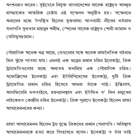
অংশগ্রহণ করেন। সুইডেনে নিযুক্ত বাংলাদেশের সাবেক রাষ্ট্রদূত আবদুর
রাজ্জাকের আন্তরিক চেষ্টায় এই সম্মেলন অনুষ্ঠিত হয়। সম্মেলনে
অন্যদের মধ্যে উপস্থিত ছিলেন যুক্তরাজ্য আওয়ামী লীগের বর্তমান
সভাপতি সুলতান মাহমুদ শরীফ, স্পেনের সাবেক রাষ্ট্রদূত শেলী জামান ও
সেলিমুজ্জামান।
পৌরাণিক অনেক গল্প আছে, যেগুলোর সঙ্গে অনেক রাজনৈতিক ঘটনার
মিল খুঁজে পাওয়া যায়। এমনই এক গল্পের প্রধান চরিত্র ইলেকট্রা, গ্রিক
ট্র্যাজেডিগুলোর মধ্যে অন্যতম জনপ্রিয় এক পৌরাণিক চরিত্র।
সফোক্লিসের ইলেকট্রা এবং ইউরিপিদেসের ইলেকট্রা, দুটি গ্রিক
ট্র্যাজেডির প্রধান চরিত্র হিসেবে আমরা তাঁকে পাই। ইস্কিলাস,
আলফিয়েরি ভলতাইরে, হফম্যানস্থাল এবং ইউজিন ও’ নিল প্রমুখের
নাটকেরও কেন্দ্রীয় চরিত্র ইলেকট্রা। গ্রিক পুরাণে ইলেকট্রা ছিলেন রাজা
আগামেমননের কন্যা।
রাজা আগামেমনন ছিলেন ট্রয় যুদ্ধে গ্রিকদের প্রধান সেনাপতি। অগিস্থাস
আগামেমননকে হত্যা করে সিংহাসনে বসেন। ইলেকট্রা ও তাঁর ভাই