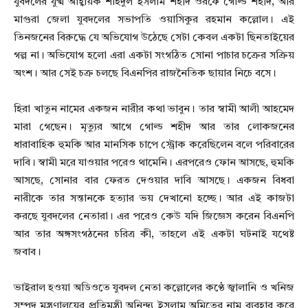
যুবদলের যুগ্ম আহ্বায়ক শহিদুল ইসলাম শহীদ ওরফে গোল্ড শহীদ, আর
মাগুরা জেলা যুবদলের সভাপতি ওয়াসিকুর রহমান কল্লোল। এই
তিনজনের বিরুদ্ধে যে অভিযোগ উঠেছে সেটা কেবল একটা ছিনতাইয়ের
গল্প না। অভিযোগ হলো এরা একটা সংগঠিত সোনা পাচার চক্রের সক্রিয়
অংশ। আর সেই চক্র চলছে বিএনপির রাজনৈতিক ছায়ার নিচে বসে।
হিরা খাতুন নামের একজন নারীর কথা ভাবুন। তার স্বামী আলী আহমেদ
মারা গেছেন। মৃত্যুর আগে গোল্ড শহীদ আর তার লোকজনের
ধারাবাহিক হুমকি আর মানসিক চাপে স্ট্রোক করেছিলেন বলে পরিবারের
দাবি। স্বামী মরে যাওয়ার পরেও থামেনি। এরপরেও ফোন আসছে, হুমকি
আসছে, সোনার বার ফেরত দেওয়ার দাবি আসছে। একজন বিধবা
নারীকে তার সন্তানকে হত্যার ভয় দেখানো হচ্ছে। আর এই কাজটা
করছে যুবদলের নেতারা। এর পরেও কেউ যদি জিজ্ঞেস করেন বিএনপি
আর তার অঙ্গসংগঠনের চরিত্র কী, তাহলে এই একটা ঘটনাই যথেষ্ট
জবাব।
ভাইরাল হওয়া অডিওতে যুবদল নেতা কল্লোলের কণ্ঠে জ্বালানি ও খনিজ
সম্পদ মন্ত্রণালয়ের প্রতিমন্ত্রী অনিন্দ্য ইসলাম অমিতের নাম ব্যবহার করে