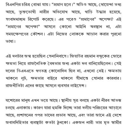
বিএনপির চরিত্র বোঝা যায়। “প্রমাণ হলে।” অডিও আছে, গোয়েন্দা তথ্য
আছে, ভুক্তভোগী নারীর অভিযোগ আছে, গাড়ি উদ্ধার হয়েছে,
সংবাদমাধ্যম রিপোর্ট করেছে। এর পরেও “প্রমাণের” অপেক্ষা? এই
“প্রমাণের অপেক্ষা” আসলে কোনো আইনি অবস্থান না, এটা
সময়ক্ষেপণের কৌশল। এটা নিজের লোককে আড়াল করার পুরনো
ভাষা।
এই দলটার জন্ম হয়েছিল সেনানিবাসে। জিয়াউর রহমান বন্দুকের জোরে
ক্ষমতা নিয়ে রাজনৈতিক বৈধতার জন্য একটা দল বানিয়েছিলেন। সেই
দলের ডিএনএতে গণতন্ত্র কোনোদিন ছিল না, এখনো নেই। ক্ষমতায়
থাকলে লুট, ক্ষমতার বাইরে থাকলে সীমান্তে সোনার কারবার।
রাজনীতিটা এদের কাছে আসলে ব্যবসার লাইসেন্স।
যশোরের মানুষ এখন ভয়ে আছে। স্থানীয় সূত্র বলছে একটা নীরব আতঙ্ক
চলছে এলাকায়। কারণ যারা হুমকি দিচ্ছে তারা দলীয় পরিচয়ের আড়ালে
আছে, প্রশাসনের ওপর তাদের প্রভাব আছে, এবং তারা জানে এই দেশে
জবাবদিহিতার ব্যবস্থাটা কতটা ঠুনকো। একজন নারী তার মৃত স্বামীর