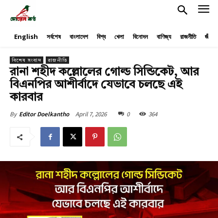
English
সর্বশেষ
বাংলাদেশ
বিশ্ব
খেলা
বিনোদন
বাণিজ্য
রাজনীতি
জীবনয
বিশেষ সংবাদ
রাজনীতি
রানা শহীদ কল্লোলের গোল্ড সিন্ডিকেট, আর
বিএনপির আশীর্বাদে যেভাবে চলছে এই
কারবার
April 7, 2026
0
364
By
Editor Doelkantho