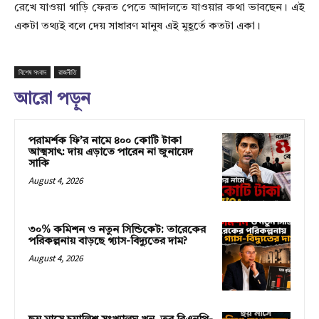
রেখে যাওয়া গাড়ি ফেরত পেতে আদালতে যাওয়ার কথা ভাবছেন। এই
একটা তথ্যই বলে দেয় সাধারণ মানুষ এই মুহূর্তে কতটা একা।
বিশেষ সংবাদ
রাজনীতি
আরো পড়ুন
পরামর্শক ফি’র নামে ৪০০ কোটি টাকা
আত্মসাৎ: দায় এড়াতে পারেন না জুনায়েদ
সাকি
August 4, 2026
৩০% কমিশন ও নতুন সিন্ডিকেট: তারেকের
পরিকল্পনায় বাড়ছে গ্যাস-বিদ্যুতের দাম?
August 4, 2026