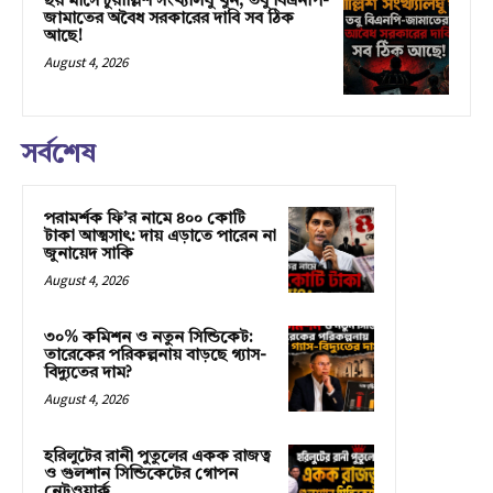
ছয় মাসে চুয়াল্লিশ সংখ্যালঘু খুন, তবু বিএনপি-
জামাতের অবৈধ সরকারের দাবি সব ঠিক
আছে!
August 4, 2026
সর্বশেষ
পরামর্শক ফি’র নামে ৪০০ কোটি
টাকা আত্মসাৎ: দায় এড়াতে পারেন না
জুনায়েদ সাকি
August 4, 2026
৩০% কমিশন ও নতুন সিন্ডিকেট:
তারেকের পরিকল্পনায় বাড়ছে গ্যাস-
বিদ্যুতের দাম?
August 4, 2026
হরিলুটের রানী পুতুলের একক রাজত্ব
ও গুলশান সিন্ডিকেটের গোপন
নেটওয়ার্ক