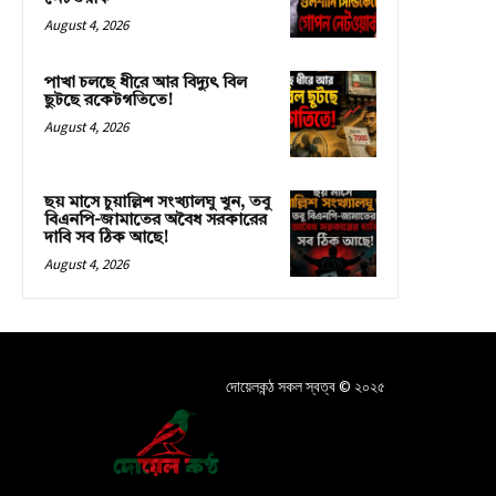
August 4, 2026
পাখা চলছে ধীরে আর বিদ্যুৎ বিল
ছুটছে রকেটগতিতে!
August 4, 2026
ছয় মাসে চুয়াল্লিশ সংখ্যালঘু খুন, তবু
বিএনপি-জামাতের অবৈধ সরকারের
দাবি সব ঠিক আছে!
August 4, 2026
দোয়েলকন্ঠ সকল স্বত্ব © ২০২৫