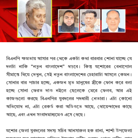
বিএনপি ক্ষমতায় আসার পর থেকে একটা কথা বারবার শোনা যাচ্ছে যে
দলটা নাকি “নতুন বাংলাদেশ” গড়বে। কিন্তু যশোরের বেনাপোল
সীমান্তে গিয়ে দেখুন, সেই নতুন বাংলাদেশের চেহারাটা আসলে কেমন।
সোনার বার পাচার হচ্ছে, একজন মৃত মানুষের স্ত্রীকে ফোন করে বলা
হচ্ছে সোনা ফেরত দাও নইলে ছেলেকে মেরে ফেলব, আর এই
কাজগুলো করছে বিএনপির যুবদলের পদধারী নেতারা। এটা কোনো
অভিযোগ না, এটা রেকর্ড করা অডিওতে আছে, গোয়েন্দাদের কাছে
আছে, এবং এখন সংবাদমাধ্যমেও এসে গেছে।
যশোর জেলা যুবদলের সদস্য সচিব আনসারুল হক রানা, শার্শা উপজেলা