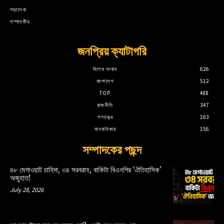
পড়ালেখা
সম্পাদকীয়
জনপ্রিয় ক্যাটাগরি
বিশেষ সংবাদ
626
বাংলাদেশ
512
TOP
488
রাজনীতি
347
গণতন্ত্র
163
মানবাধিকার
156
সম্পাদকের পছন্দ
৪৮ মেগাওয়াট চাহিদা, ৩৪ সরবরাহ, বাকিটা বিএনপির ‘ঐতিহাসিক’
অজুহাত!
July 28, 2026