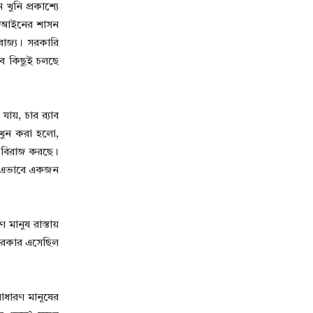
খুনি প্রকাশ্যে
েশে আইনের শাসন
 রাজ্য। সরকারি
এসব কিছুই চলছে
য়, চার র‍্যাব
 খুন করা হলো,
্য বিরাজ করছে।
য এভাবে একজন
মানুষ রাস্তায়
যে সরকার এসেছিল
সাধারণ মানুষের