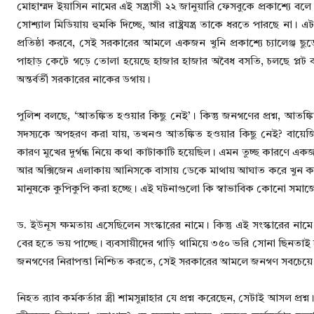
মোহাম্মদ ইয়াসিন নামের এই সন্ত্রাসী ২২ জানুয়ারি ফেসবুকে প্রকাশ্যে
সোশ্যাল মিডিয়ায় হুমকি দিচ্ছে, আর রাষ্ট্রযন্ত্র তাকে ধরতে পারছে ন
প্রতিষ্ঠা করবে, সেই সরকারের আমলে একজন খুনি প্রকাশ্যে চ্যালেঞ্জ ছুড়ে
পাহাড় কেটে গড়ে তোলা হয়েছে হাজার হাজার অবৈধ বসতি, চলছে প্লট বাণি
অন্তর্বর্তী সরকারের নাকের ডগায়।
পুলিশ বলছে, ‘আতঙ্কিত হওয়ার কিছু নেই’। কিন্তু জনগণের প্রশ্ন, আতঙ্কি
সদস্যকে অপহরণ করা যায়, তখনও আতঙ্কিত হওয়ার কিছু নেই? বায়েজি
কারণ মুখের দুর্গন্ধ নিয়ে কথা কাটাকাটি হয়েছিল। এমন তুচ্ছ কারণে এক
আর অক্সিজেন এলাকায় আনিসকে বাসায় ডেকে মাথায় আঘাত করে খুন ক
মানুষকে কুপিকুপি করা হচ্ছে। এই ঘটনাগুলো কি স্বাভাবিক কোনো সমাজের
ড. ইউনূস ক্ষমতায় এসেছিলেন সংস্কারের নামে। কিন্তু এই সংস্কারের নামে
বের হতে ভয় পাচ্ছে। ব্যবসায়ীদের গাড়ি থামিয়ে ৩৫০ ভরি সোনা ছিনতাই হয়ে
জনগণের নিরাপত্তা নিশ্চিত করতে, সেই সরকারের আমলে জনগণ সবচেয়
নিহত র‍্যাব কর্মকর্তার স্ত্রী শামসুন্নাহার যে প্রশ্ন করেছেন, সেটাই আসল