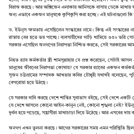
হলো, কারণ মুখের দুর্গন্ধ নিয়ে কথা কাটাকাটি হয়েছিল। এমন তুচ্ছ 
বিরাজ করছে। আর অক্সিজেন এলাকায় আনিসকে বাসায় ডেকে মাথায় 
জন্য এভাবে একজন মানুষকে কুপিকুপি করা হচ্ছে। এই ঘটনাগুলো কি 
ড. ইউনূস ক্ষমতায় এসেছিলেন সংস্কারের নামে। কিন্তু এই সংস্কারের 
রাস্তায় বের হতে ভয় পাচ্ছে। ব্যবসায়ীদের গাড়ি থামিয়ে ৩৫০ ভরি সোনা 
সরকার এসেছিল জনগণের নিরাপত্তা নিশ্চিত করতে, সেই সরকারের 
নিহত র‍্যাব কর্মকর্তার স্ত্রী শামসুন্নাহার যে প্রশ্ন করেছেন, সেটাই
মানুষের জীবনের নিরাপত্তা কোথায়? যে সরকার র‍্যাবের একজন কর্মকর
সুজন চট্টগ্রামের সম্পাদক আখতার কবির চৌধুরী যথার্থই বলেছেন, প
বেপরোয়া হয়ে উঠছে।
যে সরকার দাবি করছে দেশে শান্তির সুবাতাস বইছে, সেই দেশে একটি জে
যে দেশে আসলে কোনো আইন-কানুন নেই, কোনো শৃঙ্খলা নেই? ইউনূস স
দুর্বল হয়ে পড়েছে, সন্ত্রাসীরা মাথাচাড়া দিয়ে উঠেছে। আর এসবের দা
জনগণ এখন তুলনা করছে। আগের সরকারের সময় এমন পরিস্থিতি ছিল না। 