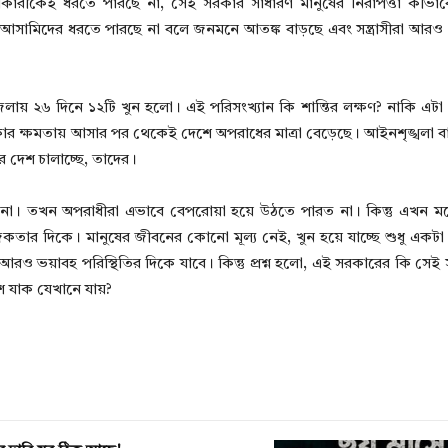
্যাকারীকেই ধরতে পারছে না, সেই সরকার সাধারণ মানুষের নিরাপত্তা কীভা
ান আসামিদের ধরতে পারছে না বলে জনমনে আতঙ্ক বাড়ছে এবং সন্ত্রাসীরা আরও 
ায় ২৬ দিনে ১২টি খুন হলো। এই পরিসংখ্যান কি শান্তির লক্ষণ? নাকি এটা 
ষমতায় আসার পর থেকেই দেশে অপরাধের মাত্রা বেড়েছে। আইনশৃঙ্খলা বাহিন
ার দেশ চালাচ্ছে, তাদের।
তখন অপরাধীরা এভাবে বেপরোয়া হয়ে উঠতে পারত না। কিন্তু এখন মনে হচ
জকতার দিকে। মানুষের জীবনের কোনো মূল্য নেই, খুন হয়ে যাচ্ছে শুধু একটা 
 আরও ভয়াবহ পরিস্থিতির দিকে যাবে। কিন্তু প্রশ্ন হলো, এই সরকারের কি সে
শ যাক যেখানে যায়?