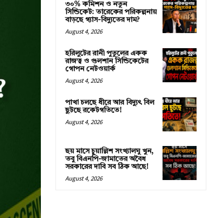
৩০% কমিশন ও নতুন
সিন্ডিকেট: তারেকের পরিকল্পনায়
বাড়ছে গ্যাস-বিদ্যুতের দাম?
August 4, 2026
হরিলুটের রানী পুতুলের একক
রাজত্ব ও গুলশান সিন্ডিকেটের
গোপন নেটওয়ার্ক
August 4, 2026
পাখা চলছে ধীরে আর বিদ্যুৎ বিল
ছুটছে রকেটগতিতে!
August 4, 2026
ছয় মাসে চুয়াল্লিশ সংখ্যালঘু খুন,
তবু বিএনপি-জামাতের অবৈধ
সরকারের দাবি সব ঠিক আছে!
August 4, 2026