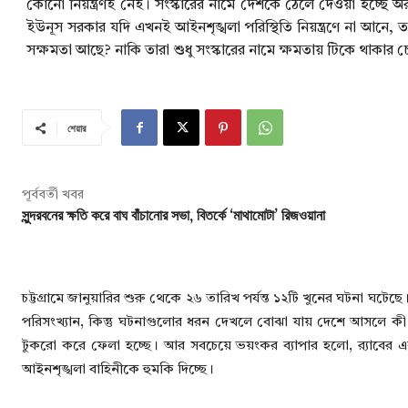
কোনো নিয়ন্ত্রণই নেই। সংস্কারের নামে দেশকে ঠেলে দেওয়া হচ্ছে অ
ইউনূস সরকার যদি এখনই আইনশৃঙ্খলা পরিস্থিতি নিয়ন্ত্রণে না আনে, 
সক্ষমতা আছে? নাকি তারা শুধু সংস্কারের নামে ক্ষমতায় টিকে থাকার 
শেয়ার
পূর্ববর্তী খবর
সুন্দরবনের ক্ষতি করে বাঘ বাঁচানোর সভা, বিতর্কে ‘মাথামোটা’ রিজওয়ানা
চট্টগ্রামে জানুয়ারির শুরু থেকে ২৬ তারিখ পর্যন্ত ১২টি খুনের ঘটনা ঘ
পরিসংখ্যান, কিন্তু ঘটনাগুলোর ধরন দেখলে বোঝা যায় দেশে আসলে কী চলছে
টুকরো করে ফেলা হচ্ছে। আর সবচেয়ে ভয়ংকর ব্যাপার হলো, র‍্যাবের 
আইনশৃঙ্খলা বাহিনীকে হুমকি দিচ্ছে।