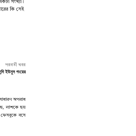
একটা সংখ্যা।
কারের কি সেই
পরবর্তী খবর
ন্দি ইউনুস গংয়ের
া সাধারণ অপরাধ
্ছে, লাশকে ছয়
ে ফেসবুকে বসে