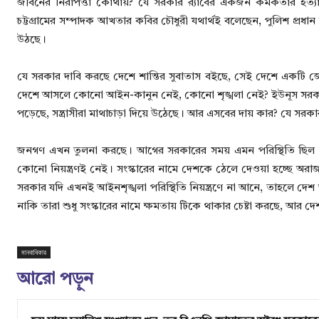
জীবনের নিরাপত্তা কোথায়? যে সরকার র‍্যাবের একজন কর্মকর্তার হত
চট্টগ্রামের সম্পাদক আখতার কবির চৌধুরী যথার্থই বলেছেন, পুলিশ প্রধ
উঠছে।
যে সরকার দাবি করছে দেশে শান্তির সুবাতাস বইছে, সেই দেশে একটি জেল
দেশে আসলে কোনো আইন-কানুন নেই, কোনো শৃঙ্খলা নেই? ইউনূস সরকার ক্
পড়েছে, সন্ত্রাসীরা মাথাচাড়া দিয়ে উঠেছে। আর এসবের দায় কার? যে সরক
জনগণ এখন তুলনা করছে। আগের সরকারের সময় এমন পরিস্থিতি ছিল না। 
কোনো নিয়ন্ত্রণই নেই। সংস্কারের নামে দেশকে ঠেলে দেওয়া হচ্ছে অরা
সরকার যদি এখনই আইনশৃঙ্খলা পরিস্থিতি নিয়ন্ত্রণে না আনে, তাহলে দেশ
নাকি তারা শুধু সংস্কারের নামে ক্ষমতায় টিকে থাকার চেষ্টা করছে, আর দে
মানবাধিকার
আরো পড়ুন