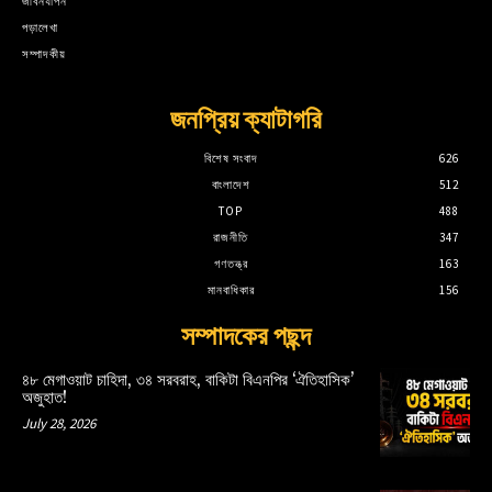
জীবনযাপন
পড়ালেখা
সম্পাদকীয়
জনপ্রিয় ক্যাটাগরি
বিশেষ সংবাদ
626
বাংলাদেশ
512
TOP
488
রাজনীতি
347
গণতন্ত্র
163
মানবাধিকার
156
সম্পাদকের পছন্দ
৪৮ মেগাওয়াট চাহিদা, ৩৪ সরবরাহ, বাকিটা বিএনপির ‘ঐতিহাসিক’
অজুহাত!
July 28, 2026