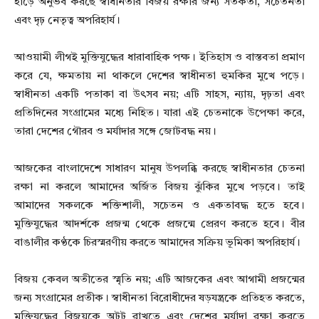
হাড়ে অনুভব করছে স্বাধীনতার বিজয় রক্ষার জন্য সতর্কতা, সচেতনতা
এবং দৃঢ় নেতৃত্ব অপরিহার্য।
আওয়ামী লীগই মুক্তিযুদ্ধের ধারাবাহিক পক্ষ। ইতিহাস ও বাস্তবতা প্রমাণ
করে যে, ক্ষমতায় না থাকলে দেশের স্বাধীনতা হুমকির মুখে পড়ে।
স্বাধীনতা একটি পতাকা বা উৎসব নয়; এটি সাহস, ন্যায়, দৃঢ়তা এবং
প্রতিদিনের সংগ্রামের মধ্যে নিহিত। যারা এই চেতনাকে উপেক্ষা করে,
তারা দেশের গৌরব ও মর্যাদার সঙ্গে জোটবদ্ধ নয়।
আজকের বাংলাদেশে সাধারণ মানুষ উপলব্ধি করছে স্বাধীনতার চেতনা
রক্ষা না করলে আমাদের অর্জিত বিজয় ঝুঁকির মুখে পড়বে। তাই
আমাদের সকলকে শক্তিশালী, সচেতন ও একতাবদ্ধ হতে হবে।
মুক্তিযুদ্ধের আদর্শকে প্রজন্ম থেকে প্রজন্মে প্রেরণ করতে হবে। বীর
বাঙালীর কণ্ঠকে চিরস্মরণীয় করতে আমাদের সক্রিয় ভূমিকা অপরিহার্য।
বিজয় কেবল অতীতের স্মৃতি নয়; এটি আজকের এবং আগামী প্রজন্মের
জন্য সংগ্রামের প্রতীক। স্বাধীনতা বিরোধীদের ষড়যন্ত্রকে প্রতিহত করতে,
মুক্তিযুদ্ধের বিজয়কে অটুট রাখতে এবং দেশের মর্যাদা রক্ষা করতে