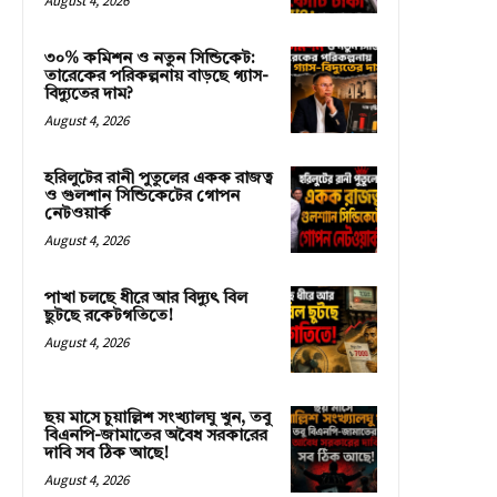
August 4, 2026
৩০% কমিশন ও নতুন সিন্ডিকেট:
তারেকের পরিকল্পনায় বাড়ছে গ্যাস-
বিদ্যুতের দাম?
August 4, 2026
হরিলুটের রানী পুতুলের একক রাজত্ব
ও গুলশান সিন্ডিকেটের গোপন
নেটওয়ার্ক
August 4, 2026
পাখা চলছে ধীরে আর বিদ্যুৎ বিল
ছুটছে রকেটগতিতে!
August 4, 2026
ছয় মাসে চুয়াল্লিশ সংখ্যালঘু খুন, তবু
বিএনপি-জামাতের অবৈধ সরকারের
দাবি সব ঠিক আছে!
August 4, 2026