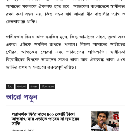
আমাদের সকলকে ঐক্যবদ্ধ হতে হবে। আজকের বাংলাদেশে স্বাধীনতা
রক্ষা করা সহজ নয়, কিন্তু সম্ভব যদি আমরা বীর বাঙালীর ত্যাগ ও
চেতনায় দৃঢ় থাকি।
স্বাধীনতার বিজয় আজ হুমকির মুখে, কিন্তু আমাদের সাহস, দৃঢ়তা এবং
একতা এটিকে অমলিন রাখতে পারবে। বিজয় আমাদের অতীতের
গৌরব, আজকের প্রেরণা এবং ভবিষ্যতের প্রতিশ্রুতি। স্বাধীনতা
বিরোধীদের বিপক্ষে আমাদের সজাগ থাকা আর ঐক্যবদ্ধ থাকা এখন
জাতির প্রথম ও সবচেয়ে গুরুত্বপূর্ণ দায়িত্ব।
Top
বাংলাদেশ
গণতন্ত্র
বিশেষ সংবাদ
আরো পড়ুন
পরামর্শক ফি’র নামে ৪০০ কোটি টাকা
আত্মসাৎ: দায় এড়াতে পারেন না জুনায়েদ
সাকি
August 4, 2026