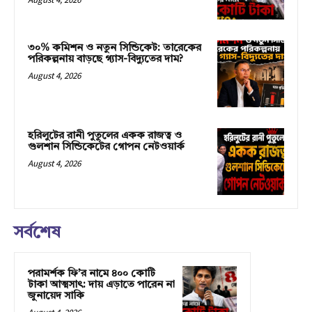
৩০% কমিশন ও নতুন সিন্ডিকেট: তারেকের
পরিকল্পনায় বাড়ছে গ্যাস-বিদ্যুতের দাম?
August 4, 2026
হরিলুটের রানী পুতুলের একক রাজত্ব ও
গুলশান সিন্ডিকেটের গোপন নেটওয়ার্ক
August 4, 2026
সর্বশেষ
পরামর্শক ফি’র নামে ৪০০ কোটি
টাকা আত্মসাৎ: দায় এড়াতে পারেন না
জুনায়েদ সাকি