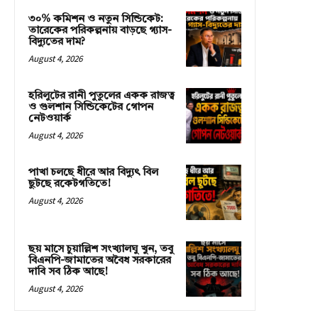
৩০% কমিশন ও নতুন সিন্ডিকেট:
তারেকের পরিকল্পনায় বাড়ছে গ্যাস-
বিদ্যুতের দাম?
August 4, 2026
হরিলুটের রানী পুতুলের একক রাজত্ব
ও গুলশান সিন্ডিকেটের গোপন
নেটওয়ার্ক
August 4, 2026
পাখা চলছে ধীরে আর বিদ্যুৎ বিল
ছুটছে রকেটগতিতে!
August 4, 2026
ছয় মাসে চুয়াল্লিশ সংখ্যালঘু খুন, তবু
বিএনপি-জামাতের অবৈধ সরকারের
দাবি সব ঠিক আছে!
August 4, 2026