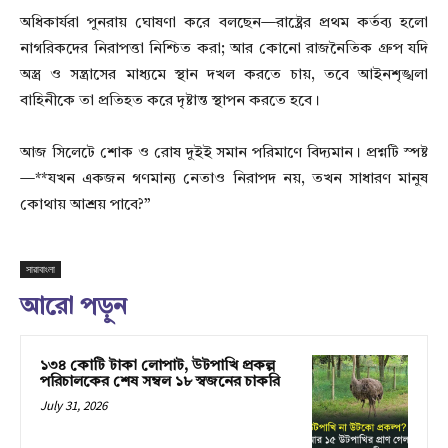
অধিকার্যরা পুনরায় ঘোষণা করে বলছেন—রাষ্ট্রের প্রথম কর্তব্য হলো
নাগরিকদের নিরাপত্তা নিশ্চিত করা; আর কোনো রাজনৈতিক গ্রুপ যদি
অস্ত্র ও সন্ত্রাসের মাধ্যমে স্থান দখল করতে চায়, তবে আইনশৃঙ্খলা
বাহিনীকে তা প্রতিহত করে দৃষ্টান্ত স্থাপন করতে হবে।
আজ সিলেটে শোক ও রোষ দুইই সমান পরিমাণে বিদ্যমান। প্রশ্নটি স্পষ্ট
—**যখন একজন গণমান্য নেতাও নিরাপদ নয়, তখন সাধারণ মানুষ
কোথায় আশ্রয় পাবে?”
সারাবাংলা
আরো পড়ুন
১৩৪ কোটি টাকা লোপাট, উটপাখি প্রকল্প
পরিচালকের শেষ সম্বল ১৮ স্বজনের চাকরি
July 31, 2026