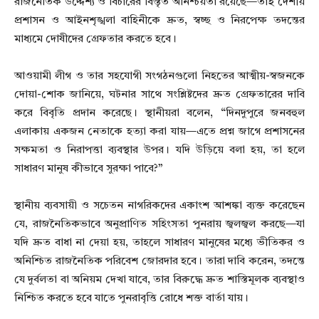
রাজনৈতিক উদ্দেশ্য ও বিচারের বিস্তৃত অনিশ্চয়তা রয়েছে—তাই দেশীয়
প্রশাসন ও আইনশৃঙ্খলা বাহিনীকে দ্রুত, স্বচ্ছ ও নিরপেক্ষ তদন্তের
মাধ্যমে দোষীদের গ্রেফতার করতে হবে।
আওয়ামী লীগ ও তার সহযোগী সংগঠনগুলো নিহতের আত্মীয়-স্বজনকে
দোয়া-শোক জানিয়ে, ঘটনার সাথে সংশ্লিষ্টদের দ্রুত গ্রেফতারের দাবি
করে বিবৃতি প্রদান করেছে। স্থানীয়রা বলেন, “দিনদুপুরে জনবহুল
এলাকায় একজন নেতাকে হত্যা করা যায়—এতে প্রশ্ন জাগে প্রশাসনের
সক্ষমতা ও নিরাপত্তা ব্যবস্থার উপর। যদি উড়িয়ে বলা হয়, তা হলে
সাধারণ মানুষ কীভাবে সুরক্ষা পাবে?”
স্থানীয় ব্যবসায়ী ও সচেতন নাগরিকদের একাংশ আশঙ্কা ব্যক্ত করেছেন
যে, রাজনৈতিকভাবে অনুপ্রাণিত সহিংসতা পুনরায় জ্বলজ্বল করছে—যা
যদি দ্রুত বাধা না দেয়া হয়, তাহলে সাধারণ মানুষের মধ্যে ভীতিকর ও
অনিশ্চিত রাজনৈতিক পরিবেশ জোরদার হবে। তারা দাবি করেন, তদন্তে
যে দুর্বলতা বা অনিয়ম দেখা যাবে, তার বিরুদ্ধে দ্রুত শাস্তিমূলক ব্যবস্থাও
নিশ্চিত করতে হবে যাতে পুনরাবৃত্তি রোধে শক্ত বার্তা যায়।