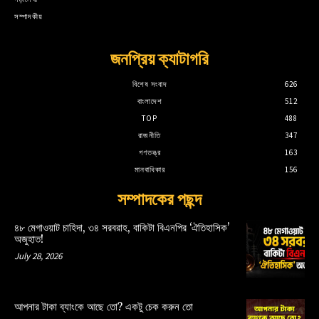
সম্পাদকীয়
জনপ্রিয় ক্যাটাগরি
বিশেষ সংবাদ
626
বাংলাদেশ
512
TOP
488
রাজনীতি
347
গণতন্ত্র
163
মানবাধিকার
156
সম্পাদকের পছন্দ
৪৮ মেগাওয়াট চাহিদা, ৩৪ সরবরাহ, বাকিটা বিএনপির ‘ঐতিহাসিক’
অজুহাত!
July 28, 2026
আপনার টাকা ব্যাংকে আছে তো? একটু চেক করুন তো