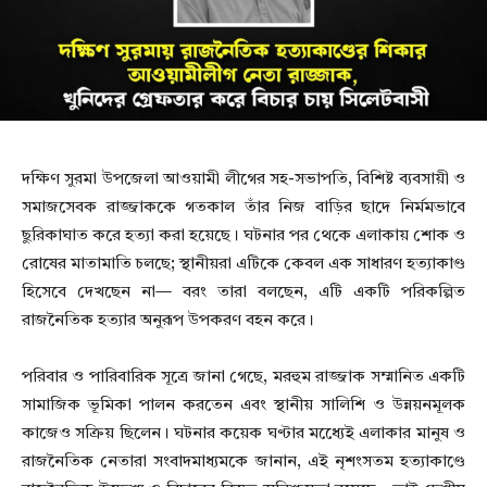
দক্ষিণ সুরমা উপজেলা আওয়ামী লীগের সহ-সভাপতি, বিশিষ্ট ব্যবসায়ী ও
সমাজসেবক রাজ্জাককে গতকাল তাঁর নিজ বাড়ির ছাদে নির্মমভাবে
ছুরিকাঘাত করে হত্যা করা হয়েছে। ঘটনার পর থেকে এলাকায় শোক ও
রোষের মাতামাতি চলছে; স্থানীয়রা এটিকে কেবল এক সাধারণ হত্যাকাণ্ড
হিসেবে দেখছেন না— বরং তারা বলছেন, এটি একটি পরিকল্পিত
রাজনৈতিক হত্যার অনুরূপ উপকরণ বহন করে।
পরিবার ও পারিবারিক সূত্রে জানা গেছে, মরহুম রাজ্জাক সম্মানিত একটি
সামাজিক ভূমিকা পালন করতেন এবং স্থানীয় সালিশি ও উন্নয়নমূলক
কাজেও সক্রিয় ছিলেন। ঘটনার কয়েক ঘণ্টার মধ্যেেই এলাকার মানুষ ও
রাজনৈতিক নেতারা সংবাদমাধ্যমকে জানান, এই নৃশংসতম হত্যাকাণ্ডে