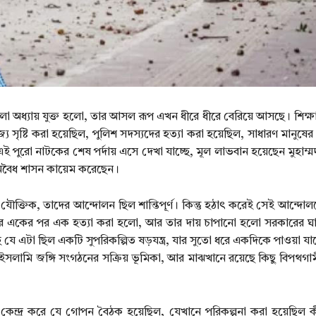
অধ্যায় যুক্ত হলো, তার আসল রূপ এখন ধীরে ধীরে বেরিয়ে আসছে। শিক্ষা
য সৃষ্টি করা হয়েছিল, পুলিশ সদস্যদের হত্যা করা হয়েছিল, সাধারণ মানুষে
রো নাটকের শেষ পর্দায় এসে দেখা যাচ্ছে, মূল লাভবান হয়েছেন মুহাম্
অবৈধ শাসন কায়েম করেছেন।
িল যৌক্তিক, তাদের আন্দোলন ছিল শান্তিপূর্ণ। কিন্তু হঠাৎ করেই সেই আন্দো
্যদের একের পর এক হত্যা করা হলো, আর তার দায় চাপানো হলো সরকারের ঘ
ে যে এটা ছিল একটি সুপরিকল্পিত ষড়যন্ত্র, যার সুতো ধরে একদিকে পাওয়া যাচ্
ামি জঙ্গি সংগঠনের সক্রিয় ভূমিকা, আর মাঝখানে রয়েছে কিছু বিপথগামী
 কেন্দ্র করে যে গোপন বৈঠক হয়েছিল, যেখানে পরিকল্পনা করা হয়েছিল