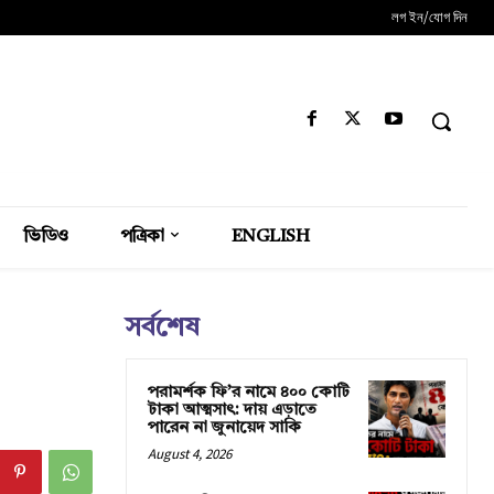
লগ ইন/যোগ দিন
ভিডিও
পত্রিকা
ENGLISH
সর্বশেষ
পরামর্শক ফি’র নামে ৪০০ কোটি
টাকা আত্মসাৎ: দায় এড়াতে
পারেন না জুনায়েদ সাকি
August 4, 2026