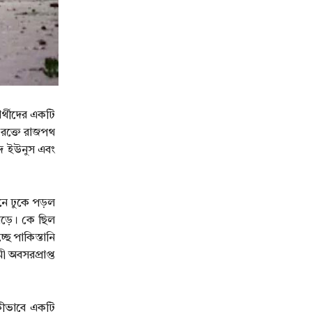
র্থীদের একটি
র রক্তে রাজপথ
মদ ইউনুস এবং
লনে ঢুকে পড়ল
াড়ে। কে ছিল
ছে পাকিস্তানি
 অবসরপ্রাপ্ত
 কীভাবে একটি