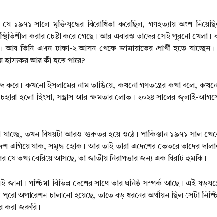
 যে ১৯৭১ সালে মুক্তিযুদ্ধের বিরোধিতা করেছিল, গণহত্যায় অংশ নিয়ে
অস্থিতিশীল করার চেষ্টা করে গেছে। আর এবারও তাদের সেই পুরনো খেলা। 
র তিনি এখন ঢাকা-২ আসন থেকে জামায়াতের প্রার্থী হতে যাচ্ছেন। প
ে হাস্যকর আর কী হতে পারে?
 করে। কখনো ইসলামের নাম ভাঙিয়ে, কখনো গণতন্ত্রের কথা বলে, কখনো শ
 চেহারা হলো হিংসা, সন্ত্রাস আর ক্ষমতার লোভ। ২০২৪ সালের জুলাই-আগস্
যাচ্ছে, তখন বিষয়টা আরও গুরুতর হয়ে ওঠে। পাকিস্তান ১৯৭১ সাল থেক
ংলাদেশ এগিয়ে যাক, সমৃদ্ধ হোক। আর তাই তারা এদেশের ভেতরে তাদের দালা
গের যে তথ্য বেরিয়ে আসছে, তা জাতীয় নিরাপত্তার জন্য এক বিরাট হুমকি।
না। পশ্চিমা বিভিন্ন দেশের সাথে তার ঘনিষ্ঠ সম্পর্ক আছে। এই ষড়যন্ত্রে
ে পুরো অপারেশন চালানো হয়েছে, তাতে বড় ধরনের অর্থায়ন ছিল সেটা নিশ
বের করা জরুরি।