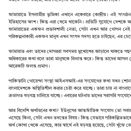
মতকে দমন করতে, আর নিজেদের অবৈধ শাসনকে বৈধতা দিতে।
জামায়াতে ইসলামীর ভূমিকা এখানে একেবারে কেন্দ্রীয়। এই সংগঠন
ইতিহাসের অংশ। কিন্তু এরা থেমে থাকেনি। প্রতিটি সুযোগে দেশকে 
জামায়াতের একজন প্রভাবশালী নেতা, সেটা এখন আর গোপন নেই। আ
পরিকল্পনাকারী একজন মানুষ এখন সংসদ সদস্য হতে চাইছেন, এর চেয়
জামায়াত এবং তাদের দোসররা সবসময় মুখোশের আড়ালে থাকতে পছন্দ
অধিকারের কথা বলে তারা মানুষকে বিভ্রান্ত করে। কিন্তু তাদের আসল
আরেকটি জলন্ত প্রমাণ।
পাকিস্তানি গোয়েন্দা সংস্থা আইএসআই-এর সংযোগের কথা যখন শোনা 
বাংলাদেশকে অস্থিতিশীল করার চেষ্টা করে যাচ্ছে। তারা চায় না বা
ক্রমাগত ষড়যন্ত্র চালিয়ে যাচ্ছে। এবারের ঘটনায় তাদের সরাসরি সংযো
আর বিদেশি অর্থায়নের কথা? ইউনুসের আন্তর্জাতিক সংযোগ তো সবারই জা
এসেছে কিনা, সেটা এখন তদন্তের বিষয়। কিন্তু যেভাবে পরিকল্পিতভাব
অর্থ কোথা থেকে এসেছে, কার স্বার্থে এই ষড়যন্ত্র হয়েছে, সেটা খুঁজে 