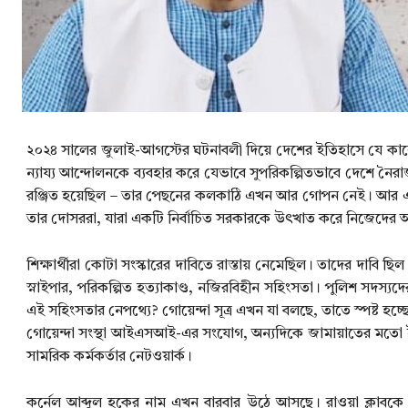
২০২৪ সালের জুলাই-আগস্টের ঘটনাবলী দিয়ে দেশের ইতিহাসে যে কালো 
ন্যায্য আন্দোলনকে ব্যবহার করে যেভাবে সুপরিকল্পিতভাবে দেশে নৈরাজ্
রঞ্জিত হয়েছিল – তার পেছনের কলকাঠি এখন আর গোপন নেই। আর এই পু
তার দোসররা, যারা একটি নির্বাচিত সরকারকে উৎখাত করে নিজেদের 
শিক্ষার্থীরা কোটা সংস্কারের দাবিতে রাস্তায় নেমেছিল। তাদের দাবি ছ
স্নাইপার, পরিকল্পিত হত্যাকাণ্ড, নজিরবিহীন সহিংসতা। পুলিশ সদস
এই সহিংসতার নেপথ্যে? গোয়েন্দা সূত্র এখন যা বলছে, তাতে স্পষ্ট হচ্ছ
গোয়েন্দা সংস্থা আইএসআই-এর সংযোগ, অন্যদিকে জামায়াতের মতো ইসল
সামরিক কর্মকর্তার নেটওয়ার্ক।
কর্নেল আব্দুল হকের নাম এখন বারবার উঠে আসছে। রাওয়া ক্লাবকে