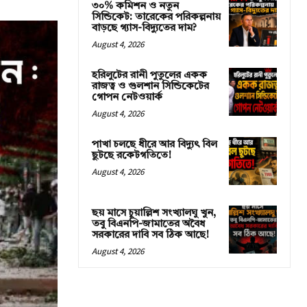
৩০% কমিশন ও নতুন
সিন্ডিকেট: তারেকের পরিকল্পনায়
বাড়ছে গ্যাস-বিদ্যুতের দাম?
August 4, 2026
হরিলুটের রানী পুতুলের একক
রাজত্ব ও গুলশান সিন্ডিকেটের
গোপন নেটওয়ার্ক
August 4, 2026
পাখা চলছে ধীরে আর বিদ্যুৎ বিল
ছুটছে রকেটগতিতে!
August 4, 2026
ছয় মাসে চুয়াল্লিশ সংখ্যালঘু খুন,
তবু বিএনপি-জামাতের অবৈধ
সরকারের দাবি সব ঠিক আছে!
August 4, 2026