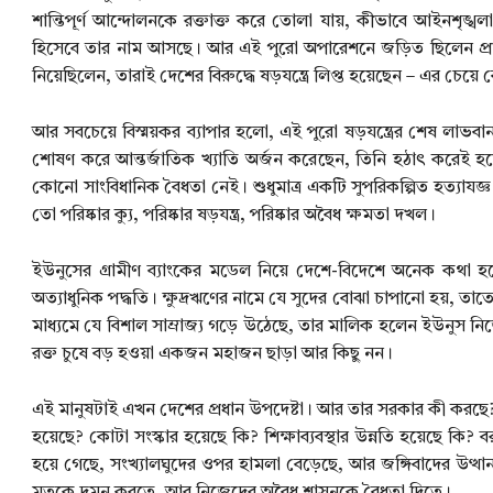
শান্তিপূর্ণ আন্দোলনকে রক্তাক্ত করে তোলা যায়, কীভাবে আইনশৃঙ্খল
হিসেবে তার নাম আসছে। আর এই পুরো অপারেশনে জড়িত ছিলেন প্রায় 
নিয়েছিলেন, তারাই দেশের বিরুদ্ধে ষড়যন্ত্রে লিপ্ত হয়েছেন – এর চেয
আর সবচেয়ে বিস্ময়কর ব্যাপার হলো, এই পুরো ষড়যন্ত্রের শেষ লাভবা
শোষণ করে আন্তর্জাতিক খ্যাতি অর্জন করেছেন, তিনি হঠাৎ করেই হ
কোনো সাংবিধানিক বৈধতা নেই। শুধুমাত্র একটি সুপরিকল্পিত হত্যাযজ
তো পরিষ্কার ক্যু, পরিষ্কার ষড়যন্ত্র, পরিষ্কার অবৈধ ক্ষমতা দখল।
ইউনুসের গ্রামীণ ব্যাংকের মডেল নিয়ে দেশে-বিদেশে অনেক কথা হ
অত্যাধুনিক পদ্ধতি। ক্ষুদ্রঋণের নামে যে সুদের বোঝা চাপানো হয
মাধ্যমে যে বিশাল সাম্রাজ্য গড়ে উঠেছে, তার মালিক হলেন ইউনুস নিজে। ন
রক্ত চুষে বড় হওয়া একজন মহাজন ছাড়া আর কিছু নন।
এই মানুষটাই এখন দেশের প্রধান উপদেষ্টা। আর তার সরকার কী করছে? 
হয়েছে? কোটা সংস্কার হয়েছে কি? শিক্ষাব্যবস্থার উন্নতি হয়েছে কি
হয়ে গেছে, সংখ্যালঘুদের ওপর হামলা বেড়েছে, আর জঙ্গিবাদের উত্