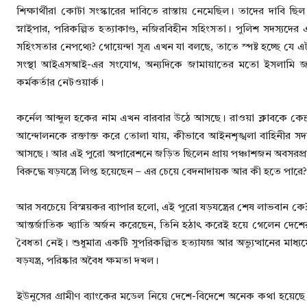
শিক্ষার্থীরা কোটা সংস্কারের দাবিতে রাস্তায় নেমেছিল। তাদের দাবি ছ
স্নাইপার, পরিকল্পিত হত্যাকাণ্ড, নজিরবিহীন সহিংসতা। পুলিশ সদস্
সহিংসতার নেপথ্যে? গোয়েন্দা সূত্র এখন যা বলছে, তাতে স্পষ্ট হচ্ছে যে এট
সংস্থা আইএসআই-এর সংযোগ, অন্যদিকে জামায়াতের মতো ইসলামি জঙ্গ
কর্মকর্তার নেটওয়ার্ক।
কর্নেল আব্দুল হকের নাম এখন বারবার উঠে আসছে। রাওয়া ক্লাবকে কেন্দ
আন্দোলনকে রক্তাক্ত করে তোলা যায়, কীভাবে আইনশৃঙ্খলা বাহিনীর সদস
আসছে। আর এই পুরো অপারেশনে জড়িত ছিলেন প্রায় পঞ্চাশজন অবসরপ্রাপ্
বিরুদ্ধে ষড়যন্ত্রে লিপ্ত হয়েছেন – এর চেয়ে বেদনাদায়ক আর কী হতে পারে?
আর সবচেয়ে বিস্ময়কর ব্যাপার হলো, এই পুরো ষড়যন্ত্রের শেষ লাভবান কে
আন্তর্জাতিক খ্যাতি অর্জন করেছেন, তিনি হঠাৎ করেই হয়ে গেলেন দে
বৈধতা নেই। শুধুমাত্র একটি সুপরিকল্পিত হত্যাযজ্ঞ আর অভ্যুত্থানের মা
ষড়যন্ত্র, পরিষ্কার অবৈধ ক্ষমতা দখল।
ইউনুসের গ্রামীণ ব্যাংকের মডেল নিয়ে দেশে-বিদেশে অনেক কথা হয়েছ