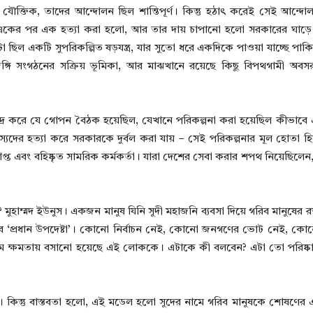
িল যৌক্তিক, তাদের আন্দোলন ছিল শান্তিপূর্ণ। কিন্তু হঠাৎ করেই সেই আন্দো
যদের একের পর এক হত্যা করা হলো, আর তার দায় চাপানো হলো সরকারের ঘাড
া ছিল একটি সুপরিকল্পিত ষড়যন্ত্র, যার সুতো ধরে একদিকে পাওয়া যাচ্ছে পাকিস্
ি সংগঠনের সক্রিয় ভূমিকা, আর মাঝখানে রয়েছে কিছু বিপথগামী অবসরপ্
্র করে যে গোপন বৈঠক হয়েছিল, যেখানে পরিকল্পনা করা হয়েছিল কীভাবে একট
্যদের হত্যা করে সরকারকে দুর্বল করা যায় – সেই পরিকল্পনার মূল হোতা হ
ত এবং বহিষ্কৃত সামরিক কর্মকর্তা। যারা দেশের সেবা করার শপথ নিয়েছিলেন
? মুহাম্মদ ইউনুস। একজন মানুষ যিনি সুদী মহাজনি ব্যবসা দিয়ে গরিব মানুষের
শের ‘প্রধান উপদেষ্টা’। কোনো নির্বাচন নেই, কোনো জনগণের ভোট নেই, কো
ধ্যমে ক্ষমতায় বসানো হয়েছে এই লোককে। এটাকে কী বলবেন? এটা তো পরিষ্কার 
ে। কিন্তু বাস্তবতা হলো, এই মডেল হলো সুদের নামে গরিব মানুষকে শোষণের 