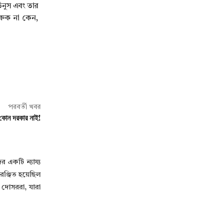
উনুস এবং তার
করুক না কেন,
পরবর্তী খবর
 কোন দরকার নাই!
 একটি ন্যায্য
রঞ্জিত হয়েছিল
 দোসররা, যারা