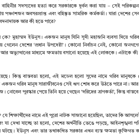
া বাহিনীর সদস্যদের হত্যা করে সরকারকে দুর্বল করা যায় – সেই পরিকল্প
পঞ্চাশজন অবসরপ্রাপ্ত এবং বহিষ্কৃত সামরিক কর্মকর্তা। যারা দেশের স
়ে বেদনাদায়ক আর কী হতে পারে?
ন কে? মুহাম্মদ ইউনুস। একজন মানুষ যিনি সুদী মহাজনি ব্যবসা দিয়ে গরিব 
য়ে গেলেন দেশের ‘প্রধান উপদেষ্টা’। কোনো নির্বাচন নেই, কোনো জনগ
্ঞ আর অভ্যুত্থানের মাধ্যমে ক্ষমতায় বসানো হয়েছে এই লোককে। এটাকে ক
য়েছে। কিন্তু বাস্তবতা হলো, এই মডেল হলো সুদের নামে গরিব মানুষক
়, তাতে একজন গরিব মানুষ সারাজীবনেও সেই ঋণ শোধ করে উঠতে পারে না। 
োবেল পুরস্কার পেয়ে তিনি হয়ে গেছেন ‘দরিদ্রের ত্রাণকর্তা’, কিন্তু বাস্তব
যে শিক্ষার্থীদের নামে এই পুরো নাটক সাজানো হয়েছিল, তাদের কি আসলেই
? বরং যা দেখা যাচ্ছে তা হলো, দেশের অর্থনীতি ভেঙে পড়ছে, আইনশৃঙ্খলা পর
থান ঘটছে। ইউনুস এবং তার তথাকথিত সরকার এখন ব্যস্ত ক্ষমতা কুক্ষিগত 