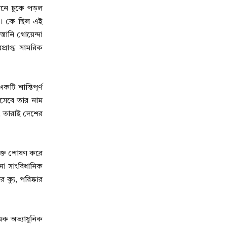
লনে ঢুকে পড়ল
়ে। কে ছিল এই
তানি গোয়েন্দা
রাপ্ত সামরিক
ি শান্তিপূর্ণ
িসেবে তার নাম
, তারাই দেশের
 রক্ত শোষণ করে
নো সাংবিধানিক
ক্যু, পরিষ্কার
এক অত্যাধুনিক