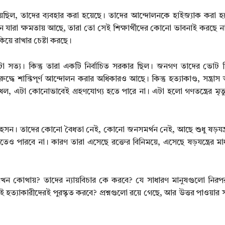
চেয়েছিল, তাদের ব্যবহার করা হয়েছে। তাদের আন্দোলনকে হাইজ্যাক করা হ
 এখন যারা ক্ষমতায় আছে, তারা তো সেই শিক্ষার্থীদের কোনো ভাবনাই করছে ন
য়ে রাখার চেষ্টা করছে।
সত্য। কিন্তু তারা একটি নির্বাচিত সরকার ছিল। জনগণ তাদের ভোট দিয
শান্তিপূর্ণ আন্দোলন করার অধিকারও আছে। কিন্তু হত্যাকাণ্ড, সন্ত্রাস আর
, এটা কোনোভাবেই গ্রহণযোগ্য হতে পারে না। এটা হলো গণতন্ত্রের মৃত্য
সন। তাদের কোনো বৈধতা নেই, কোনো জনসমর্থন নেই, আছে শুধু ষড়যন্ত্
 পারবে না। কারণ তারা এসেছে রক্তের বিনিময়ে, এসেছে ষড়যন্ত্রের মা
 এখন কোথায়? তাদের ন্যায়বিচার কে করবে? যে সাধারণ মানুষগুলো নিরপ
ত্যাকারীদেরই পুরস্কৃত করবে? প্রশ্নগুলো রয়ে গেছে, আর উত্তর পাওয়ার স