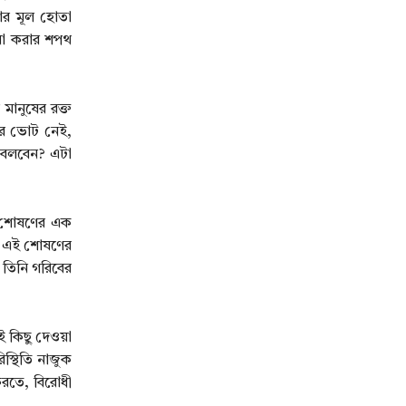
নার মূল হোতা
েবা করার শপথ
মানুষের রক্ত
ণের ভোট নেই,
ী বলবেন? এটা
ে শোষণের এক
আর এই শোষণের
ে তিনি গরিবের
 কিছু দেওয়া
িস্থিতি নাজুক
করতে, বিরোধী