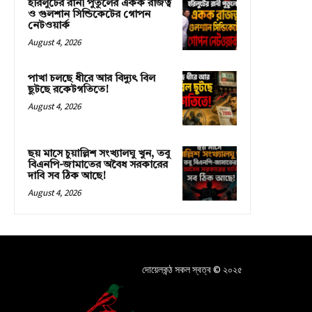
হরিলুটের রানী পুতুলের একক রাজত্ব
ও গুলশান সিন্ডিকেটের গোপন
নেটওয়ার্ক
August 4, 2026
পাখা চলছে ধীরে আর বিদ্যুৎ বিল
ছুটছে রকেটগতিতে!
August 4, 2026
ছয় মাসে চুয়াল্লিশ সংখ্যালঘু খুন, তবু
বিএনপি-জামাতের অবৈধ সরকারের
দাবি সব ঠিক আছে!
August 4, 2026
দোয়েলকন্ঠ সকল স্বত্ব © ২০২৫