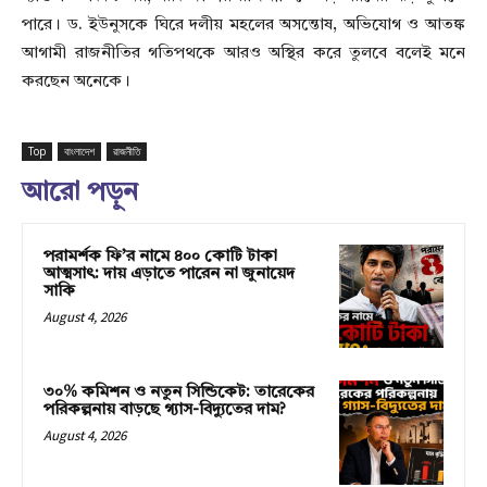
পারে। ড. ইউনুসকে ঘিরে দলীয় মহলের অসন্তোষ, অভিযোগ ও আতঙ্ক
আগামী রাজনীতির গতিপথকে আরও অস্থির করে তুলবে বলেই মনে
করছেন অনেকে।
Top
বাংলাদেশ
রাজনীতি
আরো পড়ুন
পরামর্শক ফি’র নামে ৪০০ কোটি টাকা
আত্মসাৎ: দায় এড়াতে পারেন না জুনায়েদ
সাকি
August 4, 2026
৩০% কমিশন ও নতুন সিন্ডিকেট: তারেকের
পরিকল্পনায় বাড়ছে গ্যাস-বিদ্যুতের দাম?
August 4, 2026