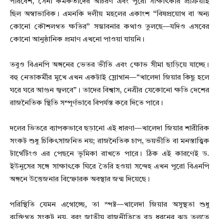
পরিবেশ, সেনা কর্মকর্তাদের আচরণ এবং পুরো সাক্ষাৎকার প্রক্রিয়াই
ছিল অস্বাভাবিক। এমনকি দলীয় মহলের একাংশ “বিষপ্রয়োগ বা অন্য
কোনো কৌশলগত ক্ষতির” সম্ভাবনার কথাও তুলছে—যদিও এসবের
কোনো আনুষ্ঠানিক প্রমাণ এখনো পাওয়া যায়নি।
তবুও বিএনপি অঙ্গনের ভেতর ভীতি এবং ক্ষোভ সীমা ছাড়িয়ে যাচ্ছে।
বহু নেতাকর্মীর মুখে এখন একটাই স্লোগান—“খালেদা জিয়ার কিছু হলে
ঘরে ঘরে আগুন জ্বলবে”। তাদের বিশ্বাস, নেত্রীর যেকোনো ক্ষতি দেশের
রাজনৈতিক স্থিতি সম্পূর্ণভাবে বিপর্যস্ত করে দিতে পারে।
দলের ভিতরে ব্যাপকভাবে ছড়ানো এই ধারণা—খালেদা জিয়ার শারীরিক
সংকট শুধু চিকিৎসাজনিত নয়; রাজনৈতিক চাপ, ভয়ভীতি বা মনস্তাত্ত্বিক
টার্গেটিংও এর পেছনে ভূমিকা রাখতে পারে। ঠিক এই কারণেই ড.
ইউনুসের সঙ্গে সাক্ষাৎকে ঘিরে তৈরি হওয়া সন্দেহ এখন পুরো বিএনপি
অঙ্গনে উত্তেজনার বিস্ফোরক অবস্থার জন্ম দিয়েছে।
পরিস্থিতি যেমন এগোচ্ছে, তা স্পষ্ট—খালেদা জিয়ার অসুস্থতা শুধু
ব্যক্তিগত সংকট নয়, বরং জাতীয় রাজনীতিতে বড় ধরনের ঝড় তুলতে