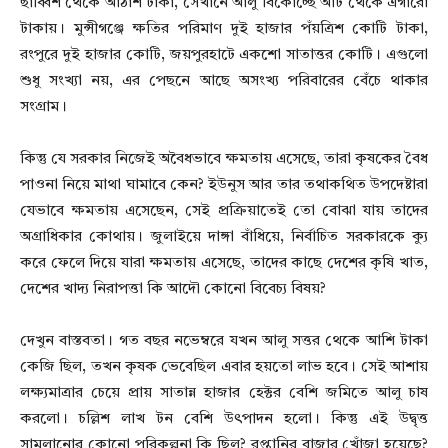
ছাব্বিশ থেকে আঠাশ টাকা, সেখানে আলু বিকোচ্ছে আট থেকে এগারো
টাকায়। মুন্সীগঞ্জে ক্ষতির পরিমাণ দুই হাজার পঁয়ত্রিশ কোটি টাকা,
রংপুরে দুই হাজার কোটি, জয়পুরহাটে একশো সাতাত্তর কোটি। এগুলো
শুধু সংখ্যা নয়, এর পেছনে আছে অসংখ্য পরিবারের বেঁচে থাকার
সংগ্রাম।
কিন্তু যে সরকার নিজেই অবৈধভাবে ক্ষমতায় এসেছে, তারা কৃষকের বৈধ
পাওনা নিয়ে মাথা ঘামাবে কেন? ইউনুস আর তার তথাকথিত উপদেষ্টারা
যেভাবে ক্ষমতায় এসেছেন, সেই প্রক্রিয়াতেই তো বোঝা যায় তাদের
অগ্রাধিকার কোথায়। জুলাইয়ে দাঙ্গা বাঁধিয়ে, নির্বাচিত সরকারকে ক্যু
করে ফেলে দিয়ে যারা ক্ষমতায় এসেছে, তাদের কাছে দেশের কৃষি খাত,
দেশের খাদ্য নিরাপত্তা কি আদৌ কোনো বিবেচ্য বিষয়?
দেখুন বাস্তবতা। গত বছর নভেম্বরে যখন আলু সত্তর থেকে আশি টাকা
কেজি ছিল, তখন কৃষক ভেবেছিল এবার হয়তো লাভ হবে। সেই আশায়
লক্ষ্যমাত্রার চেয়ে প্রায় সাতান্ন হাজার হেক্টর বেশি জমিতে আলু চাষ
করলো। চল্লিশ লাখ টন বেশি উৎপাদন হলো। কিন্তু এই উদ্বৃত্ত
সামলানোর কোনো পরিকল্পনা কি ছিল? রপ্তানির বাজার খোঁজা হয়েছে?