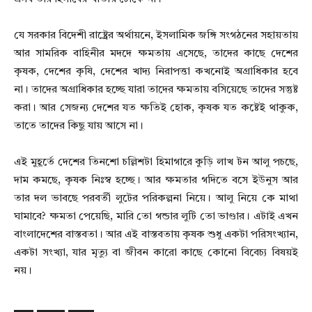
যে সরকার বিদেশী রাষ্ট্রের অর্থায়নে, ইসলামিক জঙ্গি সংগঠনের সহায়তায়
আর সামরিক বাহিনীর মদদে ক্ষমতায় এসেছে, তাদের কাছে দেশের
কৃষক, দেশের কৃষি, দেশের খাদ্য নিরাপত্তা কখনোই অগ্রাধিকার হবে
না। তাদের অগ্রাধিকার হচ্ছে যারা তাদের ক্ষমতায় বসিয়েছে তাদের সন্তুষ্ট
করা। আর সেজন্য দেশের যত ক্ষতিই হোক, কৃষক যত কষ্টেই থাকুক,
তাতে তাদের কিছু যায় আসে না।
এই মুহূর্তে দেশের তিনশো চল্লিশটা হিমাগারে কুড়ি লাখ টন আলু পচছে,
দাম কমছে, কৃষক নিঃস্ব হচ্ছে। আর ক্ষমতার গদিতে বসে ইউনুস আর
তার দল ভাবছে পরবর্তী লুটের পরিকল্পনা নিয়ে। আলু নিয়ে কে মাথা
ঘামাবে? ক্ষমতা পেয়েছি, মারি তো গন্ডার লুটি তো ভাণ্ডার। এটাই এখন
বাংলাদেশের বাস্তবতা। আর এই বাস্তবতায় কৃষক শুধু একটা পরিসংখ্যান,
একটা সংখ্যা, যার মৃত্যু বা জীবন কারো কাছে কোনো বিবেচ্য বিষয়ই
নয়।