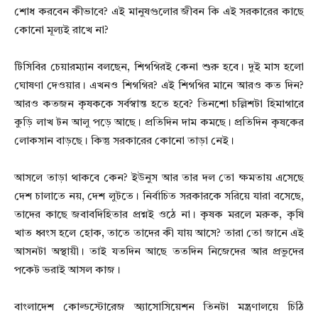
শোধ করবেন কীভাবে? এই মানুষগুলোর জীবন কি এই সরকারের কাছে
কোনো মূল্যই রাখে না?
টিসিবির চেয়ারম্যান বলছেন, শিগগিরই কেনা শুরু হবে। দুই মাস হলো
ঘোষণা দেওয়ার। এখনও শিগগির? এই শিগগির মানে আরও কত দিন?
আরও কতজন কৃষককে সর্বস্বান্ত হতে হবে? তিনশো চল্লিশটা হিমাগারে
কুড়ি লাখ টন আলু পড়ে আছে। প্রতিদিন দাম কমছে। প্রতিদিন কৃষকের
লোকসান বাড়ছে। কিন্তু সরকারের কোনো তাড়া নেই।
আসলে তাড়া থাকবে কেন? ইউনুস আর তার দল তো ক্ষমতায় এসেছে
দেশ চালাতে নয়, দেশ লুটতে। নির্বাচিত সরকারকে সরিয়ে যারা বসেছে,
তাদের কাছে জবাবদিহিতার প্রশ্নই ওঠে না। কৃষক মরলে মরুক, কৃষি
খাত ধ্বংস হলে হোক, তাতে তাদের কী যায় আসে? তারা তো জানে এই
আসনটা অস্থায়ী। তাই যতদিন আছে ততদিন নিজেদের আর প্রভুদের
পকেট ভরাই আসল কাজ।
বাংলাদেশ কোল্ডস্টোরেজ অ্যাসোসিয়েশন তিনটা মন্ত্রণালয়ে চিঠি