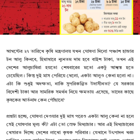
আগস্টের ২৭ তারিখে কৃষি মন্ত্রণালয় যখন ঘোষণা দিলো পঞ্চাশ হাজার
টন আলু কিনবে, হিমাগারে ন্যূনতম দাম হবে বাইশ টাকা, তখন এই
দেশের আলুচাষিরা হয়তো শেষবারের মতো একটু আশ্বস্ত হতে
চেয়েছিল। কিন্তু দুই মাস পেরিয়ে গেলো, একটা আলুও কেনা হলো না।
এটা কি শুধুই অদক্ষতা, নাকি সুপরিকল্পিত উদাসীনতা? যে সরকার
বিদেশী টাকা আর সামরিক সমর্থন নিয়ে ক্ষমতায় এসেছে, তাদের কাছে
কৃষকের আর্তনাদ কেন পৌঁছাবে?
প্রশ্নটা হচ্ছে, ঘোষণা দেওয়ার দুই মাস পরেও একটা আলু কেনা না হলে
সেই ঘোষণার মূল্য কী? এটা তো স্রেফ মিথ্যাচার। আর এই মিথ্যাচারের
খেসারত দিচ্ছে দেশের লাখো কৃষক পরিবার। যেখানে উৎপাদন খরচ