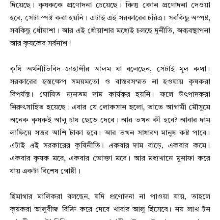
দিয়েছে। কৃষককে প্রণোদনা চেয়েছে। কিন্তু কোন প্রণোদনা দেওয়া
হবে, সেটা স্পষ্ট করা হয়নি। এটাই এই সরকারের চরিত্র। সবকিছু অস্পষ্ট,
সবকিছু ধোঁয়াশা। আর এই ধোঁয়াশার মধ্যেই চলছে দুর্নীতি, অব্যবস্থাপনা
আর কৃষকের সর্বনাশ।
কৃষি অর্থনীতিবিদ জাহাঙ্গীর আলম যা বলেছেন, সেটাই মূল কথা।
সরকারের হস্তক্ষেপ সময়মতো ও বাস্তবসম্মত না হওয়ায় কৃষকরা
বিপর্যস্ত। ঘোষিত ন্যূনতম দাম কার্যকর হয়নি। ফলে উৎপাদকরা
নিরুৎসাহিত হয়েছে। এবার যে লোকসান হলো, তাতে আগামী মৌসুমে
অনেক কৃষকই আলু চাষ ছেড়ে দেবে। আর তখন কী হবে? আবার দাম
লাফিয়ে সত্তর আশি টাকা হবে। আর তখন সাধারণ মানুষ কষ্ট পাবে।
এটাই এই সরকারের কৃষিনীতি। একবার দাম বাড়ে, একবার কমে।
একবার কৃষক মরে, একবার ভোক্তা মরে। আর মধ্যখানে মুনাফা করে
যায় একটা বিশেষ গোষ্ঠী।
হিমাগার মালিকরা বলছেন, যদি প্রণোদনা না পাওয়া যায়, তাহলে
কৃষকরা আলুবীজ বিক্রি করে দেবে খাবার আলু হিসেবে। নয় লাখ টন