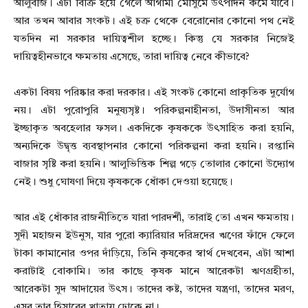
আলুবীজ। এটা বিক্রি হয়ে গেলে আগামী মৌসুমে উৎপাদন কমে যাবে।
আর তখন আবার সংকট। এই চক্র থেকে বেরোনোর কোনো পথ নেই
যতদিন না সরকার দায়িত্বশীল হচ্ছে। কিন্তু যে সরকার নিজেই
দায়িত্বহীনভাবে ক্ষমতায় এসেছে, তারা দায়িত্ব নেবে কীভাবে?
একটা বিষয় পরিষ্কার করা দরকার। এই সংকট কোনো প্রাকৃতিক দুর্যোগ
নয়। এটা পুরোপুরি মনুষ্যসৃষ্ট। পরিকল্পনাহীনতা, উদাসীনতা আর
ইচ্ছাকৃত অবহেলার ফসল। একদিকে কৃষককে উৎসাহিত করা হয়নি,
অন্যদিকে উদ্বৃত্ত ব্যবস্থাপনার কোনো পরিকল্পনা করা হয়নি। রপ্তানি
বাজার সৃষ্টি করা হয়নি। আলুভিত্তিক শিল্প গড়ে তোলার কোনো উদ্যোগ
নেই। শুধু ঘোষণা দিয়ে কৃষককে ধোঁকা দেওয়া হয়েছে।
আর এই ধোঁকার রাজনীতিতে যারা পারদর্শী, তারাই তো এখন ক্ষমতায়।
সুদী মহাজন ইউনুস, যার পুরো ক্যারিয়ার দরিদ্রদের ঋণের ফাঁদে ফেলে
টাকা কামানোর ওপর দাঁড়িয়ে, তিনি কৃষকের স্বার্থ দেখবেন, এটা আশা
করাটাই বোকামি। তার কাছে কৃষক মানে আরেকটা ঋণগ্রহীতা,
আরেকটা সুদ আদায়ের উৎস। তাদের কষ্ট, তাদের যন্ত্রণা, তাদের মরণ,
এসব তার হিসাবের খাতায় ঢোকে না।