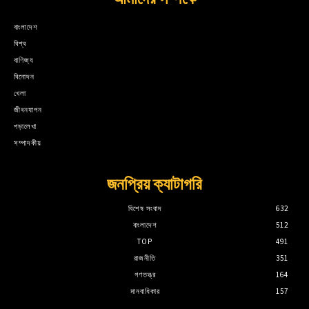
বাংলাদেশ
বিশ্ব
বাণিজ্য
বিনোদন
খেলা
জীবনযাপন
পড়ালেখা
সম্পাদকীয়
জনপ্রিয় ক্যাটাগরি
বিশেষ সংবাদ
632
বাংলাদেশ
512
TOP
491
রাজনীতি
351
গণতন্ত্র
164
মানবাধিকার
157