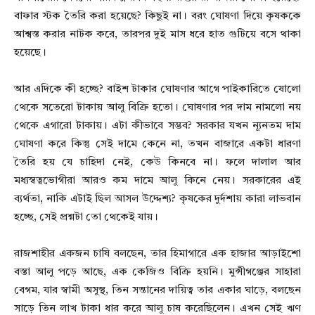
বাফার স্টক তৈরি করা হয়েছে? কিছুই না। বরং ঘোষণা দিয়ে কৃষককে
আশ্বস্ত করার নাটক করে, তারপর দুই মাস ধরে হাত গুটিয়ে বসে থাকা
হয়েছে।
আর এদিকে কী হচ্ছে? বাইশ টাকার ঘোষণার আগে পাইকারিতে ষোলো
থেকে সতেরো টাকায় আলু বিক্রি হতো। ঘোষণার পর দাম নামলো নয়
থেকে এগারো টাকায়। এটা কীভাবে সম্ভব? সরকার যখন ন্যূনতম দাম
ঘোষণা করে কিন্তু সেই দামে কেনে না, তখন বাজারে একটা ধারণা
তৈরি হয় যে চাহিদা নেই, কেউ কিনবে না। ফলে দালাল আর
মধ্যস্বত্বভোগীরা আরও কম দামে আলু কিনে নেয়। সরকারের এই
ব্যর্থতা, নাকি এটাই ছিল আসল উদ্দেশ্য? কৃষকের দুর্দশায় কারা লাভবান
হচ্ছে, সেই প্রশ্নটা তো থেকেই যায়।
রাজশাহীর একজন চাষি বলছেন, তার হিমাগারে এক হাজার আড়াইশো
বস্তা আলু পড়ে আছে, এক কেজিও বিক্রি হয়নি। মুন্সীগঞ্জের সাহারা
বেগম, যার স্বামী অসুস্থ, তিন সন্তানের দায়িত্ব তার একার ঘাড়ে, বলছেন
সাড়ে তিন লাখ টাকা ধার করে আলু চাষ করেছিলেন। এখন সেই ঋণ