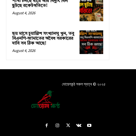
পাখা চলছে ধীরে আর বিদ্যুৎ বিল
ছুটছে রকেটগতিতে!
August 4, 2026
ছয় মাসে চুয়াল্লিশ সংখ্যালঘু খুন, তবু
বিএনপি-জামাতের অবৈধ সরকারের
দাবি সব ঠিক আছে!
August 4, 2026
দোয়েলকন্ঠ সকল স্বত্ব © ২০২৫