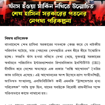
নিজস্ব প্রতিবেদক
বাংলাদেশে শেখ হাসিনা সরকারের পতনকে কেন্দ্র করে যে নাটকীয়
পরিবর্তন ঘটেছে, তার পেছনের নেপথ্যচিত্র এখন ধীরে ধীরে উন্মোচিত
হচ্ছে। সম্প্রতি ফাঁস হওয়া নথিতে দেখা গেছে, যুক্তরাষ্ট্র সরকারের
অর্থায়নে পরিচালিত ইন্টারন্যাশনাল রিপাবলিকান ইনস্টিটিউট (IRI)
দীর্ঘদিন ধরে দেশের অভ্যন্তরে এক প্রকার “প্রক্সি আন্দোলন” তৈরির
কাজ চালিয়ে এসেছে। এই আন্দোলনের অংশ হিসেবে র‍্যাপ সংগীতশিল্পী,
জাতিগত সংখ্যালঘু, এলজিবিটিকিউ কর্মী এমনকি “ট্রান্সজেন্ডার নৃত্য
পরিবেশক” পর্যন্ত যুক্ত ছিল, যাদের সবাইকে বিরোধী রাজনীতির পক্ষে
সক্রিয়ভাবে কাজে লাগানো হয়।