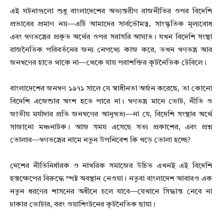
এই ঘটনাগুলো শুধু বাংলাদেশের অভ্যন্তরীণ রাজনীতির ওপর বিদেশি
প্রভাবের প্রমাণ নয়—এটি আমাদের সার্বভৌমত্ব, সাংস্কৃতিক মূল্যবোধ
এবং গণতন্ত্রের প্রকৃত অর্থের ওপর সরাসরি আঘাত। যখন বিদেশি সংস্থা
রাজনৈতিক পরিবর্তনের জন্য নেপথ্যে কাজ করে, তখন গণতন্ত্র আর
জনগণের হাতে থাকে না—থেকে যায় পরাশক্তির কূটনৈতিক টেবিলে।
বাংলাদেশের জনগণ ১৯৭১ সালে যে স্বাধীনতা অর্জন করেছে, তা কোনো
বিদেশি এজেন্ডার অংশ হতে পারে না। গণতন্ত্র মানে ভোট, নীতি ও
জাতীয় মর্যাদার প্রতি জনগণের আনুগত্য—না যে, বিদেশি সংস্থার অর্থে
সাজানো মঞ্চনাটক। আজ সময় এসেছে সত্য প্রকাশের, এবং প্রশ্ন
তোলার—গণতন্ত্রের নামে নতুন উপনিবেশ কি গড়ে তোলা হচ্ছে?
দেশের নীতিনির্ধারক ও নাগরিক সমাজের উচিত এখনই এই বিদেশি
হস্তক্ষেপের বিরুদ্ধে স্পষ্ট অবস্থান নেওয়া। নতুবা বাংলাদেশ আবারও এক
নতুন ধরণের শাসনের অধীনে চলে যাবে—যেখানে সিদ্ধান্ত নেবে না
ঢাকার ভোটার, বরং ওয়াশিংটনের কূটনৈতিক ছায়া।