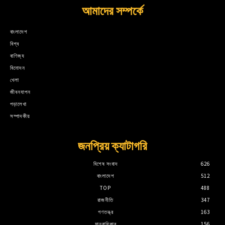
আমাদের সম্পর্কে
বাংলাদেশ
বিশ্ব
বাণিজ্য
বিনোদন
খেলা
জীবনযাপন
পড়ালেখা
সম্পাদকীয়
জনপ্রিয় ক্যাটাগরি
বিশেষ সংবাদ
626
বাংলাদেশ
512
TOP
488
রাজনীতি
347
গণতন্ত্র
163
মানবাধিকার
156