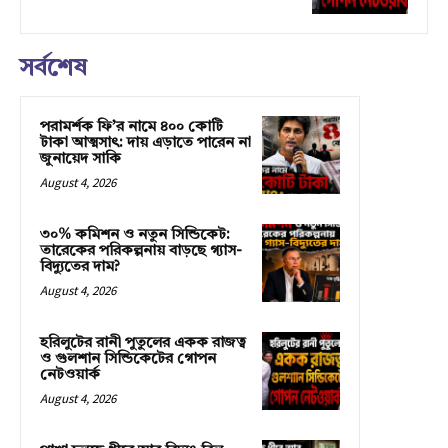
সর্বশেষ
পরামর্শক ফি’র নামে ৪০০ কোটি
টাকা আত্মসাৎ: দায় এড়াতে পারেন না
জুনায়েদ সাকি
August 4, 2026
৩০% কমিশন ও নতুন সিন্ডিকেট:
তারেকের পরিকল্পনায় বাড়ছে গ্যাস-
বিদ্যুতের দাম?
August 4, 2026
হরিলুটের রানী পুতুলের একক রাজত্ব
ও গুলশান সিন্ডিকেটের গোপন
নেটওয়ার্ক
August 4, 2026