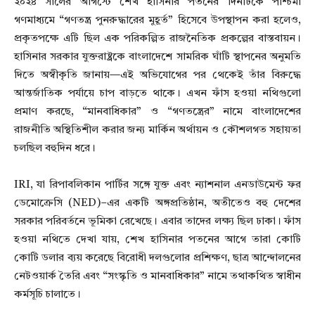
২০২৪ সালের আগস্টে শেখ হাসিনার পতনের দিনটিকে পশ্চিমা
গণমাধ্যমে “গণতন্ত্র পুনরুদ্ধারের মুহূর্ত” হিসেবে উপস্থাপন করা হলেও,
প্রকৃতপক্ষে এটি ছিল এক পরিকল্পিত রাজনৈতিক প্রকল্পের বাস্তবায়ন।
হাসিনার সরকার যুক্তরাষ্ট্রকে বাংলাদেশে সামরিক ঘাঁটি স্থাপনের অনুমতি
দিতে অস্বীকৃতি জানায়—এই অভিযোগের পর থেকেই তাঁর বিরুদ্ধে
আন্তর্জাতিক পর্যায়ে চাপ বাড়তে থাকে। এখন ফাঁস হওয়া নথিগুলো
প্রমাণ করছে, “মানবাধিকার” ও “গণতন্ত্রের” নামে বাংলাদেশের
রাজনীতি অস্থিতিশীল করার জন্য মার্কিন অর্থায়ন ও কৌশলগত সহায়তা
চলছিল বহুদিন ধরে।
IRI, যা রিপাবলিকান পার্টির সঙ্গে যুক্ত এবং ন্যাশনাল এনডাউমেন্ট ফর
ডেমোক্রেসি (NED)–এর একটি অঙ্গপ্রতিষ্ঠান, অতীতেও বহু দেশের
সরকার পরিবর্তনে ভূমিকা রেখেছে। এবার তাদের লক্ষ্য ছিল ঢাকা। ফাঁস
হওয়া নথিতে দেখা যায়, শেখ হাসিনার পতনের আগে তারা কোটি
কোটি ডলার ব্যয় করেছে বিরোধী দলগুলোর প্রশিক্ষণ, ছাত্র আন্দোলনের
নেটওয়ার্ক তৈরি এবং “সংস্কৃতি ও মানবাধিকার” নামে তথাকথিত স্বাধীন
কর্মসূচি চালাতে।