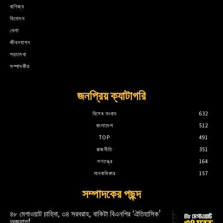
বাণিজ্য
বিনোদন
খেলা
জীবনযাপন
পড়ালেখা
সম্পাদকীয়
জনপ্রিয় ক্যাটাগরি
বিশেষ সংবাদ
632
বাংলাদেশ
512
TOP
491
রাজনীতি
351
গণতন্ত্র
164
মানবাধিকার
157
সম্পাদকের পছন্দ
৪৮ মেগাওয়াট চাহিদা, ৩৪ সরবরাহ, বাকিটা বিএনপির ‘ঐতিহাসিক’
অজুহাত!