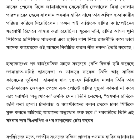
মাসের শেষের দিকে জামায়াতের সেক্রেটারি জেনারেল মিয়া গোলাম
পারওয়ারের ছেলে সালমান ওসমান হাদির সাথে তার কথিত হত্যাকারীর
পরিচয় করিয়ে দিয়েছিলেন। তখন ওই ব্যক্তিকে হাদির ক্যাম্পেইনের
সহযোগী হিসেবে আশ্বস্ত করা হয়েছিল। সূত্রের দাবি, হাদির আসল খুনি
শিবিরের প্রশিক্ষিত ঘাতকরা এবং হাদির লাশ নিয়ে রাজনীতি করে তারা
সাদেক কায়েমকে ওই আসনে নির্বাচিত করার নীল নকশা তৈরি করেছে।
হত্যাকাণ্ডের পর রাজনৈতিক মহলে সবচেয়ে বেশি বিতর্ক সৃষ্টি করেছে
জামায়াত-ঘনিষ্ঠ ছাত্রনেতা ও ডাকসুর সাবেক ভিপি আবু সাদিক
কায়েমের ভূমিকা। হামলার মাত্র ১৫-২০ মিনিটের মাথায় তিনি তার
ভেরিফায়েড ফেসবুক পেজে এক পোস্টে হাদির সুস্থতা কামনা না করে
বরং সরাসরি ‘অভ্যুত্থানের’ হুমকি দেন। তিনি লেখেন, “ওসমান হাদিকে
গুলি করা হলো। চাঁদাবাজ ও গ্যাংস্টারদের কবল থেকে ঢাকা সিটিকে
মুক্ত করতে অচিরেই আমাদের অভ্যুত্থান শুরু হবে।” পরবর্তীতে তিনি এই
ঘটনার দায় বিএনপির ওপর চাপানোর চেষ্টা করেন।
সংশ্লিষ্টদের মতে, জাতীয় সংসদের দক্ষিণ প্লাজায় ওসমান হাদির জানাজায়