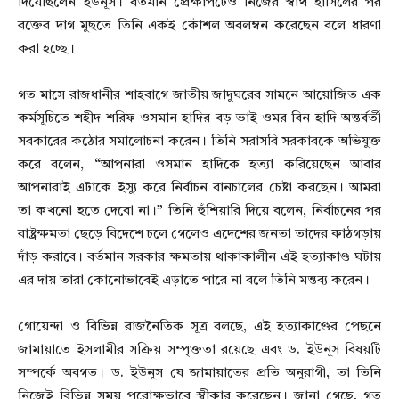
দিয়েছিলেন ইউনূস। বর্তমান প্রেক্ষাপটেও নিজের স্বার্থ হাসিলের পর
রক্তের দাগ মুছতে তিনি একই কৌশল অবলম্বন করেছেন বলে ধারণা
করা হচ্ছে।
গত মাসে রাজধানীর শাহবাগে জাতীয় জাদুঘরের সামনে আয়োজিত এক
কর্মসূচিতে শহীদ শরিফ ওসমান হাদির বড় ভাই ওমর বিন হাদি অন্তর্বর্তী
সরকারের কঠোর সমালোচনা করেন। তিনি সরাসরি সরকারকে অভিযুক্ত
করে বলেন, “আপনারা ওসমান হাদিকে হত্যা করিয়েছেন আবার
আপনারাই এটাকে ইস্যু করে নির্বাচন বানচালের চেষ্টা করছেন। আমরা
তা কখনো হতে দেবো না।” তিনি হুঁশিয়ারি দিয়ে বলেন, নির্বাচনের পর
রাষ্ট্রক্ষমতা ছেড়ে বিদেশে চলে গেলেও এদেশের জনতা তাদের কাঠগড়ায়
দাঁড় করাবে। বর্তমান সরকার ক্ষমতায় থাকাকালীন এই হত্যাকাণ্ড ঘটায়
এর দায় তারা কোনোভাবেই এড়াতে পারে না বলে তিনি মন্তব্য করেন।
গোয়েন্দা ও বিভিন্ন রাজনৈতিক সূত্র বলছে, এই হত্যাকাণ্ডের পেছনে
জামায়াতে ইসলামীর সক্রিয় সম্পৃক্ততা রয়েছে এবং ড. ইউনূস বিষয়টি
সম্পর্কে অবগত। ড. ইউনূস যে জামায়াতের প্রতি অনুরাগী, তা তিনি
নিজেই বিভিন্ন সময় পরোক্ষভাবে স্বীকার করেছেন। জানা গেছে, গত