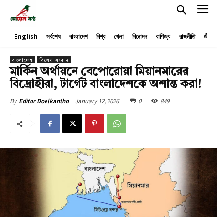
English
সর্বশেষ
বাংলাদেশ
বিশ্ব
খেলা
বিনোদন
বাণিজ্য
রাজনীতি
জীবনয
বাংলাদেশ
বিশেষ সংবাদ
মার্কিন অর্থায়নে বেপোরোয়া মিয়ানমারের
বিদ্রোহীরা, টার্গেট বাংলাদেশকে অশান্ত করা!
January 12, 2026
0
849
By
Editor Doelkantho