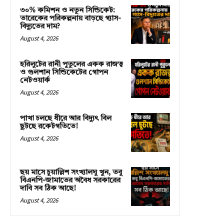
৩০% কমিশন ও নতুন সিন্ডিকেট:
তারেকের পরিকল্পনায় বাড়ছে গ্যাস-
বিদ্যুতের দাম?
August 4, 2026
হরিলুটের রানী পুতুলের একক রাজত্ব
ও গুলশান সিন্ডিকেটের গোপন
নেটওয়ার্ক
August 4, 2026
পাখা চলছে ধীরে আর বিদ্যুৎ বিল
ছুটছে রকেটগতিতে!
August 4, 2026
ছয় মাসে চুয়াল্লিশ সংখ্যালঘু খুন, তবু
বিএনপি-জামাতের অবৈধ সরকারের
দাবি সব ঠিক আছে!
August 4, 2026