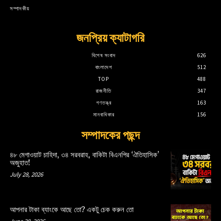
সম্পাদকীয়
জনপ্রিয় ক্যাটাগরি
বিশেষ সংবাদ
626
বাংলাদেশ
512
TOP
488
রাজনীতি
347
গণতন্ত্র
163
মানবাধিকার
156
সম্পাদকের পছন্দ
৪৮ মেগাওয়াট চাহিদা, ৩৪ সরবরাহ, বাকিটা বিএনপির ‘ঐতিহাসিক’
অজুহাত!
July 28, 2026
আপনার টাকা ব্যাংকে আছে তো? একটু চেক করুন তো