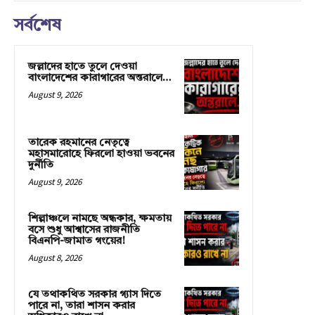
সর্বশেষ
জল্লাদের হাতে তুলে দেওয়া
বাংলাদেশের কারাগারের অন্তরালে…
August 9, 2026
তারেক রহমানের নেতৃত্বে
মহাসমারোহে ফিরলো হাওয়া ভবনের
দুর্নীতি
August 9, 2026
শিল্পাঞ্চলে নামছে অন্ধকার, ক্ষমতায়
বসে শুধু আশ্বাসের রাজনীতি
বিএনপি-জামাত গংয়ের!
August 8, 2026
যে তথাকথিত সরকার গ্যাস দিতে
পারে না, তারা শাসন করার