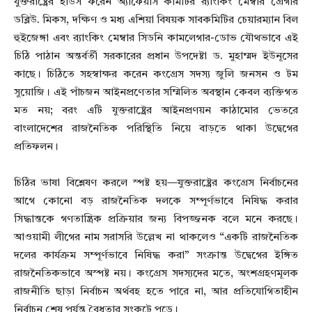
যুক্তরাষ্ট্রের হাউস ফরেন অ্যাফেয়ার্স কমিটির র‌্যাংকিং মেম্বার গ্রেগরি
ডব্লিউ. মিকস, দক্ষিণ ও মধ্য এশিয়া বিষয়ক সাবকমিটির চেয়ারম্যান বিল
হুইজেঙ্গা এবং র‌্যাংকিং মেম্বার সিডনি কামলেগার-ডোভ যৌথভাবে এই
চিঠি পাঠান অন্তর্বর্তী সরকারের প্রধান উপদেষ্টা ড. মুহাম্মদ ইউনূসের
কাছে। চিঠিতে সহস্বাক্ষর করেন কংগ্রেস সদস্য জুলি জনসন ও টম
সুয়োজি। এই পাঁচজন আইনপ্রণেতার সম্মিলিত অবস্থান কেবল ব্যক্তিগত
মত নয়; বরং এটি যুক্তরাষ্ট্রের আইনপ্রণয়ন কাঠামোর ভেতরে
বাংলাদেশের রাজনৈতিক পরিস্থিতি নিয়ে বাড়তে থাকা উদ্বেগের
প্রতিফলন।
চিঠির ভাষা বিশ্লেষণ করলে স্পষ্ট হয়—যুক্তরাষ্ট্রের কংগ্রেস নির্বাচনের
আগে কোনো বড় রাজনৈতিক দলকে সম্পূর্ণভাবে নিষিদ্ধ করার
সিদ্ধান্তকে গণতান্ত্রিক প্রক্রিয়ার জন্য বিপজ্জনক বলে মনে করছে।
আওয়ামী লীগের নাম সরাসরি উল্লেখ না থাকলেও “একটি রাজনৈতিক
দলের কার্যক্রম সম্পূর্ণভাবে নিষিদ্ধ করা” সংক্রান্ত উদ্বেগের ইঙ্গিত
রাজনৈতিকভাবে অস্পষ্ট নয়। কংগ্রেস সদস্যদের মতে, অংশগ্রহণমূলক
রাজনীতি ছাড়া নির্বাচন অর্থবহ হতে পারে না, আর প্রতিযোগিতাহীন
নির্বাচন শেষ পর্যন্ত বৈধতার সংকটে পড়ে।