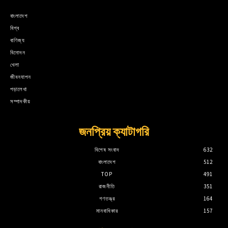
বাংলাদেশ
বিশ্ব
বাণিজ্য
বিনোদন
খেলা
জীবনযাপন
পড়ালেখা
সম্পাদকীয়
জনপ্রিয় ক্যাটাগরি
বিশেষ সংবাদ
632
বাংলাদেশ
512
TOP
491
রাজনীতি
351
গণতন্ত্র
164
মানবাধিকার
157