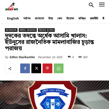
English
সর্বশেষ
বাংলাদেশ
বিশ্ব
খেলা
বিনোদন
বাণিজ্য
রাজনীতি
জীবনয
বাংলাদেশ
আইন-আদালত
বিশেষ সংবাদ
দুদকের তদন্তে অর্ধেক আসামি খালাস:
ইউনুসের রাজনৈতিক মামলাবাজির চূড়ান্ত
পরাজয়
December 10, 2025
0
802
By
Editor Doelkantho