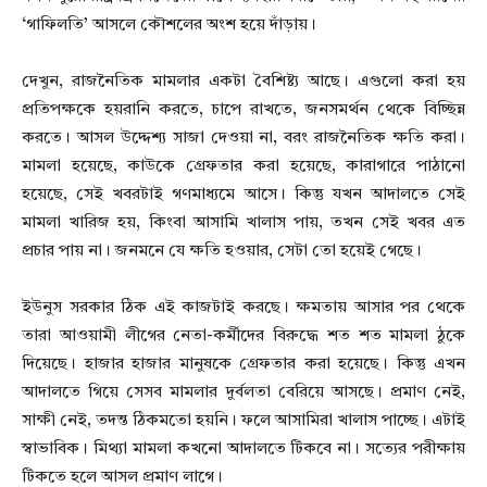
‘গাফিলতি’ আসলে কৌশলের অংশ হয়ে দাঁড়ায়।
দেখুন, রাজনৈতিক মামলার একটা বৈশিষ্ট্য আছে। এগুলো করা হয়
প্রতিপক্ষকে হয়রানি করতে, চাপে রাখতে, জনসমর্থন থেকে বিচ্ছিন্ন
করতে। আসল উদ্দেশ্য সাজা দেওয়া না, বরং রাজনৈতিক ক্ষতি করা।
মামলা হয়েছে, কাউকে গ্রেফতার করা হয়েছে, কারাগারে পাঠানো
হয়েছে, সেই খবরটাই গণমাধ্যমে আসে। কিন্তু যখন আদালতে সেই
মামলা খারিজ হয়, কিংবা আসামি খালাস পায়, তখন সেই খবর এত
প্রচার পায় না। জনমনে যে ক্ষতি হওয়ার, সেটা তো হয়েই গেছে।
ইউনুস সরকার ঠিক এই কাজটাই করছে। ক্ষমতায় আসার পর থেকে
তারা আওয়ামী লীগের নেতা-কর্মীদের বিরুদ্ধে শত শত মামলা ঠুকে
দিয়েছে। হাজার হাজার মানুষকে গ্রেফতার করা হয়েছে। কিন্তু এখন
আদালতে গিয়ে সেসব মামলার দুর্বলতা বেরিয়ে আসছে। প্রমাণ নেই,
সাক্ষী নেই, তদন্ত ঠিকমতো হয়নি। ফলে আসামিরা খালাস পাচ্ছে। এটাই
স্বাভাবিক। মিথ্যা মামলা কখনো আদালতে টিকবে না। সত্যের পরীক্ষায়
টিকতে হলে আসল প্রমাণ লাগে।