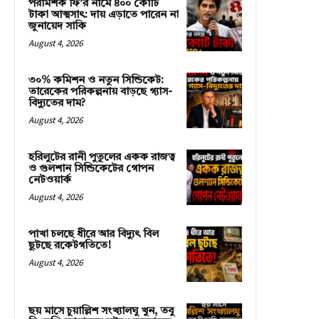
পরামর্শক ফি’র নামে ৪০০ কোটি
টাকা আত্মসাৎ: দায় এড়াতে পারেন না
জুনায়েদ সাকি
August 4, 2026
৩০% কমিশন ও নতুন সিন্ডিকেট:
তারেকের পরিকল্পনায় বাড়ছে গ্যাস-
বিদ্যুতের দাম?
August 4, 2026
হরিলুটের রানী পুতুলের একক রাজত্ব
ও গুলশান সিন্ডিকেটের গোপন
নেটওয়ার্ক
August 4, 2026
পাখা চলছে ধীরে আর বিদ্যুৎ বিল
ছুটছে রকেটগতিতে!
August 4, 2026
ছয় মাসে চুয়াল্লিশ সংখ্যালঘু খুন, তবু