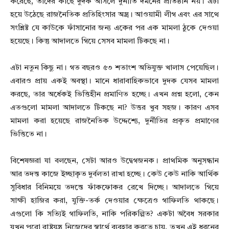
করেছে, তাদের কাছে দুদক আসলে দুর্নীতি দমনের প্রতিষ্ঠান নয়। এটা
হয়ে উঠেছে রাজনৈতিক প্রতিহিংসার অস্ত্র। আওয়ামী লীগ এবং এর সাথে
সংশ্লিষ্ট যে কাউকে ফাঁসানোর জন্য একের পর এক মামলা ঠুকে দেওয়া
হয়েছে। কিন্তু আদালতে গিয়ে সেসব মামলা টিকছে না।
এটা নতুন কিছু না। গত বছরও ৫৩ শতাংশ অভিযুক্ত খালাস পেয়েছিল।
এবারও প্রায় একই অবস্থা। মানে ধারাবাহিকভাবে দুদক যেসব মামলা
করছে, তার অর্ধেকই ভিত্তিহীন প্রমাণিত হচ্ছে। এখন প্রশ্ন হলো, কেন
এতগুলো মামলা আদালতে টিকছে না? উত্তর খুব সহজ। কারণ এসব
মামলা করা হয়েছে রাজনৈতিক উদ্দেশ্যে, দুর্নীতির প্রকৃত প্রমাণের
ভিত্তিতে না।
বিশেষজ্ঞরা যা বলছেন, সেটা আরও উদ্বেগজনক। প্রাথমিক অনুসন্ধান
আর তদন্ত কাজে ইচ্ছাকৃত দুর্বলতা রাখা হচ্ছে। কেউ কেউ নাকি আর্থিক
সুবিধার বিনিময়ে তদন্তে ফাঁকফোকর রেখে দিচ্ছে। আদালতে গিয়ে
সাক্ষী হাজির করা, যুক্তি-তর্ক দেওয়ার ক্ষেত্রেও গাফিলতি থাকছে।
এগুলো কি সত্যিই গাফিলতি, নাকি পরিকল্পিত? একটা অবৈধ সরকার
যখন পুরো রাষ্ট্রযন্ত্র নিজেদের স্বার্থে ব্যবহার করতে চায়, তখন এই ধরনের