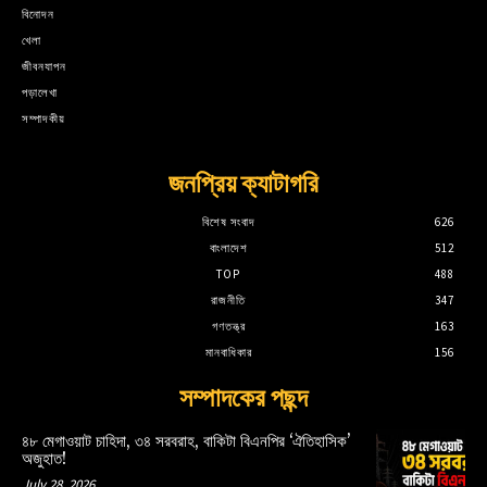
বিনোদন
খেলা
জীবনযাপন
পড়ালেখা
সম্পাদকীয়
জনপ্রিয় ক্যাটাগরি
বিশেষ সংবাদ
626
বাংলাদেশ
512
TOP
488
রাজনীতি
347
গণতন্ত্র
163
মানবাধিকার
156
সম্পাদকের পছন্দ
৪৮ মেগাওয়াট চাহিদা, ৩৪ সরবরাহ, বাকিটা বিএনপির ‘ঐতিহাসিক’
অজুহাত!
July 28, 2026