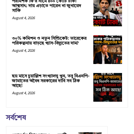
পরামর্শক ফি’র নামে ৪০০ কোটি টাকা
আত্মসাৎ: দায় এড়াতে পারেন না জুনায়েদ
সাকি
August 4, 2026
৩০% কমিশন ও নতুন সিন্ডিকেট: তারেকের
পরিকল্পনায় বাড়ছে গ্যাস-বিদ্যুতের দাম?
August 4, 2026
ছয় মাসে চুয়াল্লিশ সংখ্যালঘু খুন, তবু বিএনপি-
জামাতের অবৈধ সরকারের দাবি সব ঠিক
আছে!
August 4, 2026
সর্বশেষ