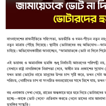
বাংলাদেশের রাজনীতিতে সহিংসতা, ভয়ভীতি ও দমন-পীড়ন নতুন নয়; কিন
নতুন মাত্রায় পৌঁছে দিয়েছে। স্থানীয় ভোটারদের বহু অভিযোগ—জামা
চাইছে। অভিযোগকারীরা জানাচ্ছেন, “জামায়াতকে ভোট না দিলে পিঠে
এই ভয়াবহ ও অমানবিক হুমকি শুধু নির্বাচনী আচরণের পরিপন্থী ন
যেখানে রাষ্ট্র নাগরিককে নিরাপত্তা দেবে, স্বাধীন মত প্রকাশের 
যখন তারা ভোটের নামে মানুষের উপর চাপ সৃষ্টি করে, তখন সেটা আর প
পরিচয়, গোষ্ঠীগত চাপ বা সংগঠিত বলপ্রয়োগের সাথে মিশে যায়, ত
বহু এলাকায় দেখা গেছে, রাতের অন্ধকারে ঘরে ঘরে গিয়ে ভোটারদের 
হচ্ছে—কাকে ভোট দেবে? প্রতিবাদ করতে গেলে তাদের নাম আলাদা ক
হুমকির সংস্কৃতি।