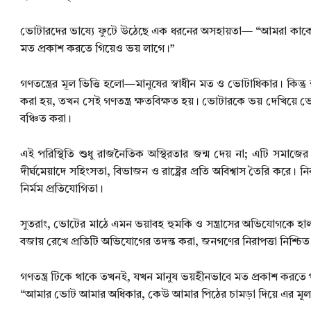
ভোটারদের ভাষ্যে ফুটে উঠেছে এক ধরনের অসহায়তা— “আমরা কাকে ভ
মত প্রকাশ করতে গিয়েও ভয় লাগে।”
গণতন্ত্রের মূল ভিত্তি হলো—মানুষের স্বাধীন মত ও ভোটাধিকার। কিন্ত
করা হয়, তখন সেই গণতন্ত্র ক্ষতবিক্ষত হয়। ভোটারকে ভয় দেখিয়ে ভোট ক
বঞ্চিত করা।
এই পরিস্থিতি শুধু রাজনৈতিক অস্থিরতার জন্ম দেয় না; এটি সমা
দীর্ঘমেয়াদে সহিংসতা, বিভাজন ও রাষ্ট্রের প্রতি অবিশ্বাস তৈরি ক
নির্মম প্রতিযোগিতা।
সুতরাং, ভোটের মাঠে এমন ভয়াবহ হুমকি ও সন্ত্রাসের অভিযোগকে হালক
বজায় রেখে প্রতিটি অভিযোগের তদন্ত করা, জনগণের নিরাপত্তা নিশ্চিত
গণতন্ত্র টিকে থাকে তখনই, যখন মানুষ ভয়হীনভাবে মত প্রকাশ করতে
“আমার ভোট আমার অধিকার, কেউ আমার পিঠের চামড়া দিয়ে এর মূল্