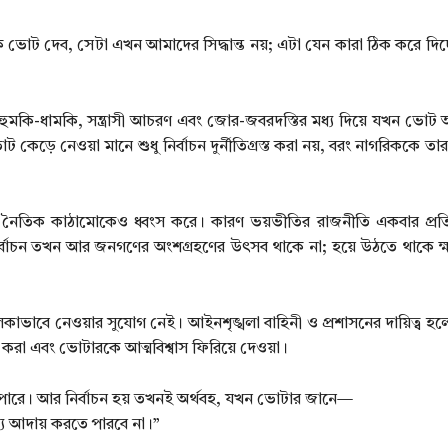
োট দেব, সেটা এখন আমাদের সিদ্ধান্ত নয়; এটা যেন কারা ঠিক করে দিচ
ু হুমকি-ধামকি, সন্ত্রাসী আচরণ এবং জোর-জবরদস্তির মধ্য দিয়ে যখন ভোট আ
েড়ে নেওয়া মানে শুধু নির্বাচন দুর্নীতিগ্রস্ত করা নয়, বরং নাগরিককে তার
জের নৈতিক কাঠামোকেও ধ্বংস করে। কারণ ভয়ভীতির রাজনীতি একবার প্রতি
রে। নির্বাচন তখন আর জনগণের অংশগ্রহণের উৎসব থাকে না; হয়ে উঠতে থাকে 
াভাবে নেওয়ার সুযোগ নেই। আইনশৃঙ্খলা বাহিনী ও প্রশাসনের দায়িত্ব হল
 করা এবং ভোটারকে আত্মবিশ্বাস ফিরিয়ে দেওয়া।
 পারে। আর নির্বাচন হয় তখনই অর্থবহ, যখন ভোটার জানে—
য আদায় করতে পারবে না।”