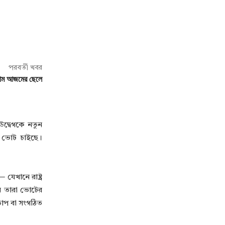
পরবর্তী খবর
লাম আজমের ছেলে
উদ্বেগকে নতুন
য়ে ভোট চাইছে।
েখানে রাষ্ট্র
খন তারা ভোটের
 চাপ বা সংগঠিত