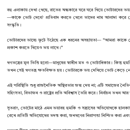
বহু এলাকায় দেখা গেছে, রাতের অন্ধকারে ঘরে ঘরে গিয়ে ভোটারদের ভয়
—কাকে ভোট দেবে? প্রতিবাদ করতে গেলে তাদের নাম আলাদা করে নোট
সংস্কৃতি।
ভোটারদের ভাষ্যে ফুটে উঠেছে এক ধরনের অসহায়তা— “আমরা কাকে ভোট
প্রকাশ করতে গিয়েও ভয় লাগে।”
গণতন্ত্রের মূল ভিত্তি হলো—মানুষের স্বাধীন মত ও ভোটাধিকার। কিন্তু হু
তখন সেই গণতন্ত্র ক্ষতবিক্ষত হয়। ভোটারকে ভয় দেখিয়ে ভোট কেড়ে নেওয়া
এই পরিস্থিতি শুধু রাজনৈতিক অস্থিরতার জন্ম দেয় না; এটি সমাজের নৈ
সহিংসতা, বিভাজন ও রাষ্ট্রের প্রতি অবিশ্বাস তৈরি করে। নির্বাচন তখন
সুতরাং, ভোটের মাঠে এমন ভয়াবহ হুমকি ও সন্ত্রাসের অভিযোগকে হালকাভা
রেখে প্রতিটি অভিযোগের তদন্ত করা, জনগণের নিরাপত্তা নিশ্চিত করা এবং