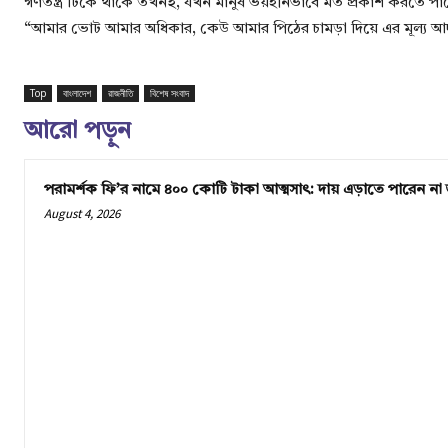
গণতন্ত্র টিকে থাকে তখনই, যখন মানুষ ভয়হীনভাবে মত প্রকাশ করতে প
“আমার ভোট আমার অধিকার, কেউ আমার পিঠের চামড়া দিয়ে এর মূল্য আ
Top
বাংলাদেশ
রাজনীতি
বিশেষ সংবাদ
আরো পড়ুন
পরামর্শক ফি’র নামে ৪০০ কোটি টাকা আত্মসাৎ: দায় এড়াতে পারেন না 
August 4, 2026