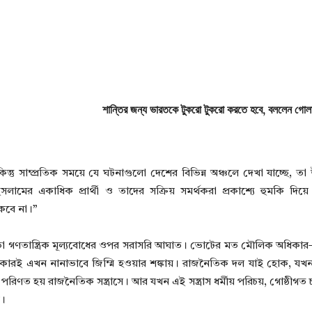
শান্তির জন্য ভারতকে টুকরো টুকরো করতে হবে, বললেন গো
ু সাম্প্রতিক সময়ে যে ঘটনাগুলো দেশের বিভিন্ন অঞ্চলে দেখা যাচ্ছে, তা 
লামের একাধিক প্রার্থী ও তাদের সক্রিয় সমর্থকরা প্রকাশ্যে হুমকি দি
কবে না।”
 তা গণতান্ত্রিক মূল্যবোধের ওপর সরাসরি আঘাত। ভোটের মত মৌলিক অধিকার— য
অধিকারই এখন নানাভাবে জিম্মি হওয়ার শঙ্কায়। রাজনৈতিক দল যাই হোক, য
পরিণত হয় রাজনৈতিক সন্ত্রাসে। আর যখন এই সন্ত্রাস ধর্মীয় পরিচয়, গোষ্ঠীগত
য়।