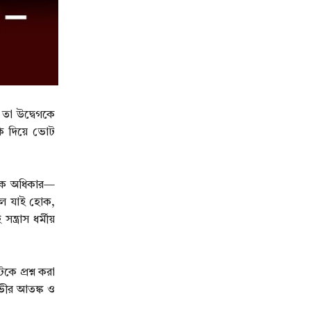
 তা উদ্বেগকে
মকি দিয়ে ভোট
লিক অধিকার—
 দল যাই হোক,
্রাস ধর্মীয়
ে প্রশ্ন করা
ভীর আতঙ্ক ও