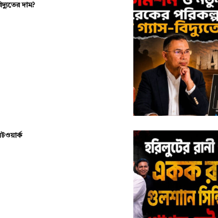
দ্যুতের দাম?
টওয়ার্ক