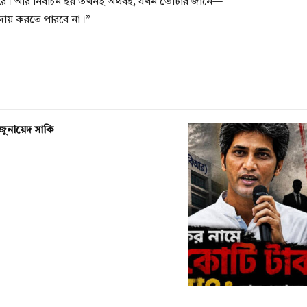
ারে। আর নির্বাচন হয় তখনই অর্থবহ, যখন ভোটার জানে—
দায় করতে পারবে না।”
জুনায়েদ সাকি