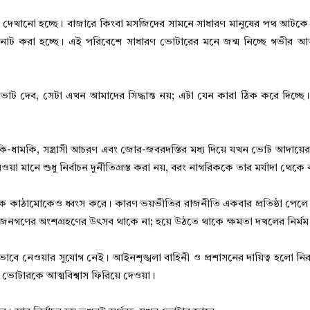
 দেখানো হচ্ছে। বাজারে কিংবা মসজিদের সামনে সাধারণ মানুষের পথ আটকে প্র
 করা হচ্ছে। এই পরিবেশে সাধারণ ভোটারের মনে জন্ম নিচ্ছে গভীর আত
 দেব, সেটা এখন আমাদের সিদ্ধান্ত নয়; এটা যেন কারা ঠিক করে দিচ্ছে
মকি-ধামকি, সন্ত্রাসী আচরণ এবং জোর-জবরদস্তির মধ্য দিয়ে যখন ভোট আদায়ের চ
 মানে শুধু নির্বাচন দুর্নীতিগ্রস্ত করা নয়, বরং নাগরিককে তার মর্যাদা থেকে
তিক কাঠামোকেও ধ্বংস করে। কারণ ভয়ভীতির রাজনীতি একবার প্রতিষ্ঠা পেলে তা
 আর জনগণের অংশগ্রহণের উৎসব থাকে না; হয়ে উঠতে থাকে ক্ষমতা দখলের নির্মম
বে নেওয়ার সুযোগ নেই। আইনশৃঙ্খলা বাহিনী ও প্রশাসনের দায়িত্ব হলো নির
 ভোটারকে আত্মবিশ্বাস ফিরিয়ে দেওয়া।