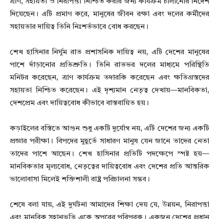
ত্রাণ, সহায়তা ও নিরাপত্তা নিশ্চিত করার জন্য কার্যক্রম চালানোর নির্দেশ
দিয়েছেন। এটি প্রমাণ করে, মানুষের জীবন রক্ষা এবং দলের কর্মীদের
সহায়তার দায়িত্ব তিনি নিঃশর্তভাবে বোধ করছেন।
শেখ হাসিনার নির্ঘুম রাত প্রশাসনিক দায়িত্ব নয়, এটি দেশের মানুষের
পাশে দাঁড়ানোর প্রতিশ্রুতি। তিনি রাতভর দলের মাধ্যমে পরিস্থিতি
মনিটর করেছেন, ত্রাণ কার্যক্রম তদারকি করেছেন এবং ক্ষতিগ্রস্তদের
সহায়তা নিশ্চিত করেছেন। এই দৃশ্যমান নেতৃত্ব দেখায়—মানবিকতা,
দেশপ্রেম এবং দায়িত্ববোধ কীভাবে বাস্তবায়িত হয়।
কড়াইলের বস্তিতে আগুন শুধু একটি দুর্যোগ নয়, এটি দেশের জন্য একটি
প্রজ্ঞার পরীক্ষা। বিপদের মুহূর্তে সাধারণ মানুষ যেন জানে তাদের নেতা
তাদের পাশে আছেন। শেখ হাসিনার প্রতিটি পদক্ষেপে স্পষ্ট হয়—
মানবিকতার মূল্যবোধ, নেতৃত্বের দায়িত্ববোধ এবং দেশের প্রতি আন্তরিক
ভালোবাসা মিলেই শক্তিশালী রাষ্ট্র পরিচালনা সম্ভব।
শেষে বলা যায়, এই দুর্ঘটনা আমাদের শিক্ষা দেয় যে, উন্নয়ন, নিরাপত্তা
এবং মানবিক সহানুভূতি একে অপরের পরিপূরক। একজন দেশের প্রধান