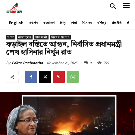
English
সর্বশেষ
বাংলাদেশ
বিশ্ব
খেলা
বিনোদন
বাণিজ্য
রাজনীতি
জীবনয
TOP
বাংলাদেশ
রাজধানী
বিশেষ সংবাদ
কড়াইল বস্তিতে আগুন, নির্বাসিত প্রধানমন্ত্রী
শেখ হাসিনার নির্ঘুম রাত
November 26, 2025
0
995
By
Editor Doelkantho