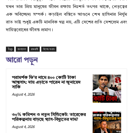
যখন তার প্রিয় মানুষের জীবন রক্ষায় নিঃশর্ত তৎপর থাকে, নেতৃত্বের
এক অবিচ্ছেদ্য সম্পর্ক। কড়াইল বস্তিতে আগুনে শেখ হাসিনার নির্ঘুম
রাত তাই শুধুই একটি মানবিক গল্প নয়, এটি দেশের প্রতি দেশপ্রেম এবং
দায়িত্ববোধের জীবন্ত প্রমাণ।
Top
বাংলাদেশ
রাজধানী
বিশেষ সংবাদ
আরো পড়ুন
পরামর্শক ফি’র নামে ৪০০ কোটি টাকা
আত্মসাৎ: দায় এড়াতে পারেন না জুনায়েদ
সাকি
August 4, 2026
৩০% কমিশন ও নতুন সিন্ডিকেট: তারেকের
পরিকল্পনায় বাড়ছে গ্যাস-বিদ্যুতের দাম?
August 4, 2026