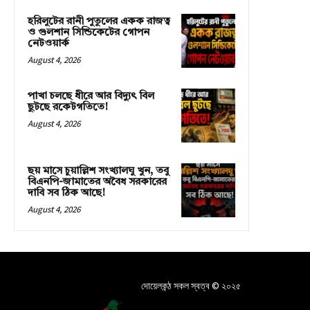
হরিলুটের রানী পুতুলের একক রাজত্ব
ও গুলশান সিন্ডিকেটের গোপন
নেটওয়ার্ক
August 4, 2026
পাখা চলছে ধীরে আর বিদ্যুৎ বিল
ছুটছে রকেটগতিতে!
August 4, 2026
ছয় মাসে চুয়াল্লিশ সংখ্যালঘু খুন, তবু
বিএনপি-জামাতের অবৈধ সরকারের
দাবি সব ঠিক আছে!
August 4, 2026
দোয়েলকন্ঠ সকল স্বত্ব © ২০২৫